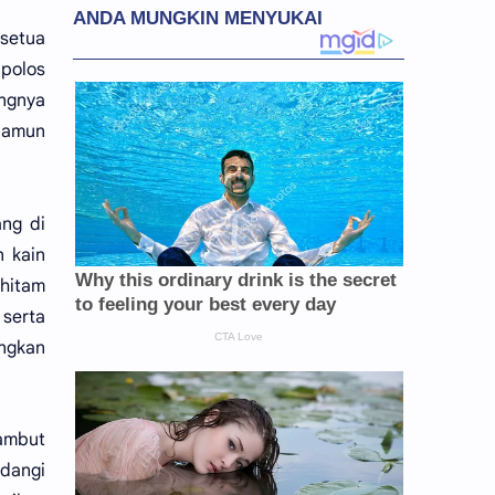
 setua
 polos
angnya
 namun
ang di
n kain
 hitam
 serta
angkan
ambut
ndangi