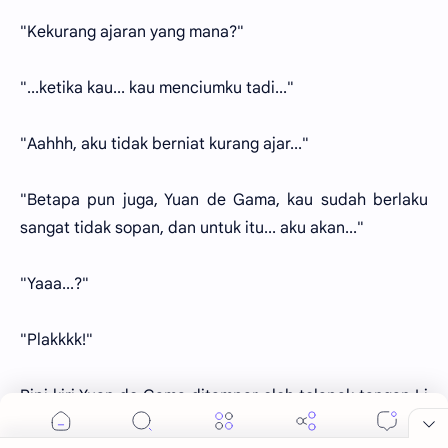
"Kekurang ajaran yang mana?"
"...ketika kau... kau menciumku tadi..."
"Aahhh, aku tidak berniat kurang ajar..."
"Betapa pun juga, Yuan de Gama, kau sudah berlaku
sangat tidak sopan, dan untuk itu... aku akan..."
"Yaaa...?"
"Plakkkk!"
Pipi kiri Yuan de Gama ditampar oleh telapak tangan Li
Hwa. Dara itu tidak mengerahkan sinkang-nya, akan