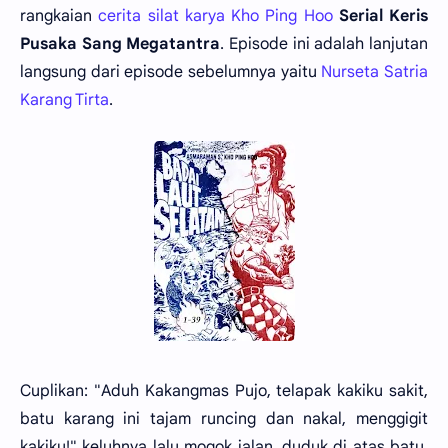
rangkaian
cerita silat karya Kho Ping Hoo
Serial Keris
Pusaka Sang Megatantra
. Episode ini adalah lanjutan
langsung dari episode sebelumnya yaitu
Nurseta Satria
Karang Tirta
.
Cuplikan: "Aduh Kakangmas Pujo, telapak kakiku sakit,
batu karang ini tajam runcing dan nakal, menggigit
kakiku!" keluhnya lalu mogok jalan, duduk di atas batu,