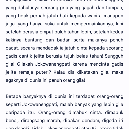
yang dahulunya seorang pria yang gagah dan tampan,
yang tidak pernah jatuh hati kepada wanita manapun
juga, yang hanya suka untuk mempermainkannya, kini
setelah berusia empat puluh tahun lebih, setelah kedua
kakinya buntung dan badan serta mukanya penuh
cacat, secara mendadak ia jatuh cinta kepada seorang
gadis cantik jelita berusia tujuh belas tahun! Sungguh
gila! Gilakah Jokowanengpati karena mencinta gadis
jelita remaja puteri? Kalau dia dikatakan gila, maka
agaknya di dunia ini penuh orang gila!
Betapa banyaknya di dunia ini terdapat orang-orang
seperti Jokowanengpati, malah banyak yang lebih gila
daripada itu. Orang-orang dimabuk cinta, dimabuk
benci, dirangsang marah, dibakar dendam, digoda iri
dan dengki. Tidak, Jokowanengpati atau Ki Jatoko tidak