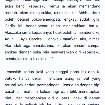
akan benci kepadaku! Tentu ia akan memandang
rendah, akan mengutukku, memusuhiku. Ahhh.....tidak
boleh begini! Jokowanengpati, engkau sudah gila!
Gadis ini benar-benar telah menjatuhkan hatiku.
Aku....aku cinta kepadanya, tidak boleh ia membenciku.
Aduh..... Ayu Candra.......engkau maafkan aku, nimas!
Aku tidak tega memaksamu, aku akan menanti sampai
engkau dengan suka rela menyerahkan diri kepadaku,
membalas cinta kasihku....!!"
Lemaslah kedua kaki yang tinggal paha itu dan Ki
Jatoko hanya berani mencium ujung rambut yang
terurai keluar dari pembaringan. Kemudian dengan pipi
basah air mata ia keluar lagi dari bilik menutupkan
pintu dan merebahkan diri di atas lincak di depan
pondok. Ia gelisah tak dapat tidur, mengeluh panjang