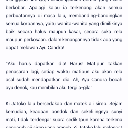
berkobar. Apalagi kalau ia terkenang akan semua
perbuatannya di masa lalu, membanding-bandingkan
semua korbannya, yaitu wanita-wanita yang dimilikinya
baik secara halus maupun kasar, secara suka rela
maupun perkosaan, dalam kenangannya tidak ada yang
dapat melawan Ayu Candra!
"Aku harus dapatkan dia! Harus! Matipun takkan
penasaran lagi, setiap waktu matipun aku akan rela
asal sudah mendapatkan dia. Ah, Ayu Candra bocah
ayu denok, kau membikin aku tergila-gila"
Ki Jatoko lalu bersedakap dan matek aji sirep. Sejam
kemudian, keadaan pondok dan sekelilingnya sunyi
mati, tidak terdengar suara sedikitpun karena terkena
pengaruh aji sirep yang ampuh. Ki Jatoko lalu meloncat