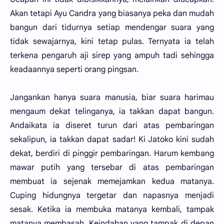
Akan tetapi Ayu Candra yang biasanya peka dan mudah
bangun dari tidurnya setiap mendengar suara yang
tidak sewajarnya, kini tetap pulas. Ternyata ia telah
terkena pengaruh aji sirep yang ampuh tadi sehingga
keadaannya seperti orang pingsan.
Jangankan hanya suara manusia, biar suara harimau
mengaum dekat telinganya, ia takkan dapat bangun.
Andaikata ia diseret turun dari atas pembaringan
sekalipun, ia takkan dapat sadar! Ki Jatoko kini sudah
dekat, berdiri di pinggir pembaringan. Harum kembang
mawar putih yang tersebar di atas pembaringan
membuat ia sejenak memejamkan kedua matanya.
Cuping hidungnya tergetar dan napasnya menjadi
sesak. Ketika ia membuka matanya kembali, tampak
matanya membasah. Keindahan yang tampak di depan