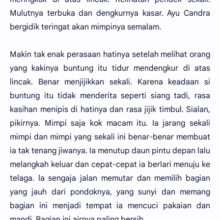
Mulutnya terbuka dan dengkurnya kasar. Ayu Candra
bergidik teringat akan mimpinya semalam.
Makin tak enak perasaan hatinya setelah melihat orang
yang kakinya buntung itu tidur mendengkur di atas
lincak. Benar menjijikkan sekali. Karena keadaan si
buntung itu tidak menderita seperti siang tadi, rasa
kasihan menipis di hatinya dan rasa jijik timbul. Sialan,
pikirnya. Mimpi saja kok macam itu. Ia jarang sekali
mimpi dan mimpi yang sekali ini benar-benar membuat
ia tak tenang jiwanya. Ia menutup daun pintu depan lalu
melangkah keluar dan cepat-cepat ia berlari menuju ke
telaga. la sengaja jalan memutar dan memilih bagian
yang jauh dari pondoknya, yang sunyi dan memang
bagian ini menjadi tempat ia mencuci pakaian dan
mandi. Bagian ini airnya paling bersih.