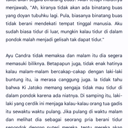
menjawab, "Ah, kiranya tidak akan ada binatang buas
yang doyan tubuhku lagi. Pula, biasanya binatang buas
tidak berani mendekati tempat tinggal manusia. Aku
sudah biasa tidur di luar, mungkin kalau tidur di dalam
pondok malah menjadi gelisah tak dapat tidur."
Ayu Candra tidak memaksa dan malam itu dia segera
memasuki biliknya. Betapapun juga, tidak enak hatinya
kalau malam-malam bercakap-cakap dengan laki-laki
buntung itu, ia merasa canggung juga. Ia tidak tahu
bahwa Ki Jatoko memang sengaja tidak mau tidur di
dalam pondok karena ada niatnya. Di samping itu, laki-
laki yang cerdik ini menjaga kalau-kalau orang tua gadis
itu sewaktu waktu pulang. Jika pulang di waktu malam
dan melihat dia sebagai seorang pria berani tidur
sepondok dengan puteri mereka, tentu mereka akan