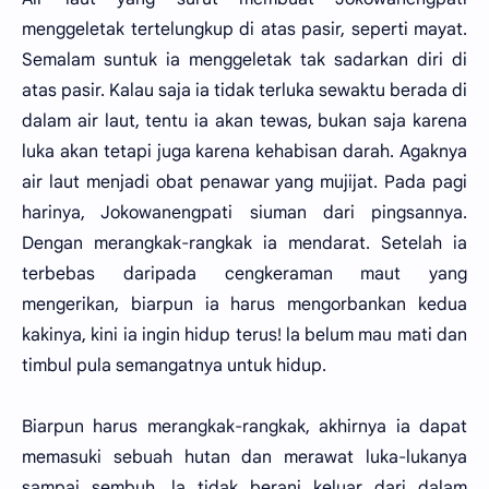
menggeletak tertelungkup di atas pasir, seperti mayat.
Semalam suntuk ia menggeletak tak sadarkan diri di
atas pasir. Kalau saja ia tidak terluka sewaktu berada di
dalam air laut, tentu ia akan tewas, bukan saja karena
luka akan tetapi juga karena kehabisan darah. Agaknya
air laut menjadi obat penawar yang mujijat. Pada pagi
harinya, Jokowanengpati siuman dari pingsannya.
Dengan merangkak-rangkak ia mendarat. Setelah ia
terbebas daripada cengkeraman maut yang
mengerikan, biarpun ia harus mengorbankan kedua
kakinya, kini ia ingin hidup terus! la belum mau mati dan
timbul pula semangatnya untuk hidup.
Biarpun harus merangkak-rangkak, akhirnya ia dapat
memasuki sebuah hutan dan merawat luka-lukanya
sampai sembuh. la tidak berani keluar dari dalam