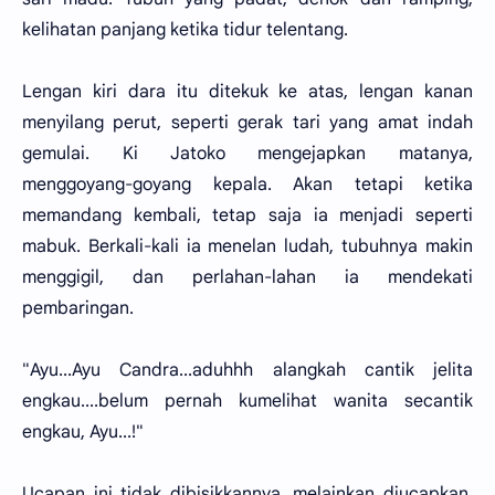
kelihatan panjang ketika tidur telentang.
Lengan kiri dara itu ditekuk ke atas, lengan kanan
menyilang perut, seperti gerak tari yang amat indah
gemulai. Ki Jatoko mengejapkan matanya,
menggoyang-goyang kepala. Akan tetapi ketika
memandang kembali, tetap saja ia menjadi seperti
mabuk. Berkali-kali ia menelan ludah, tubuhnya makin
menggigil, dan perlahan-lahan ia mendekati
pembaringan.
"Ayu...Ayu Candra...aduhhh alangkah cantik jelita
engkau....belum pernah kumelihat wanita secantik
engkau, Ayu...!"
Ucapan ini tidak dibisikkannya, melainkan diucapkan.