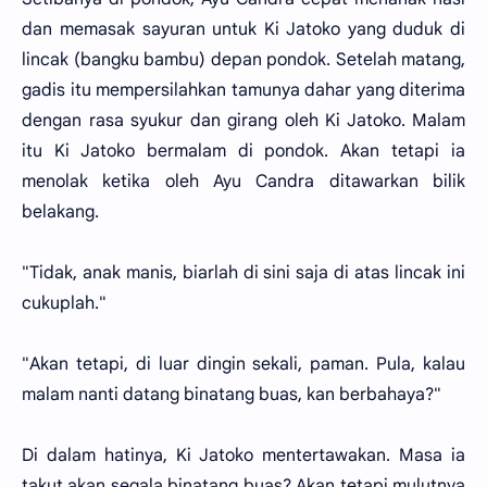
dan memasak sayuran untuk Ki Jatoko yang duduk di
lincak (bangku bambu) depan pondok. Setelah matang,
gadis itu mempersilahkan tamunya dahar yang diterima
dengan rasa syukur dan girang oleh Ki Jatoko. Malam
itu Ki Jatoko bermalam di pondok. Akan tetapi ia
menolak ketika oleh Ayu Candra ditawarkan bilik
belakang.
"Tidak, anak manis, biarlah di sini saja di atas lincak ini
cukuplah."
"Akan tetapi, di luar dingin sekali, paman. Pula, kalau
malam nanti datang binatang buas, kan berbahaya?"
Di dalam hatinya, Ki Jatoko mentertawakan. Masa ia
takut akan segala binatang buas? Akan tetapi mulutnya