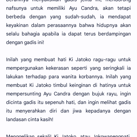
nafsunya untuk memiliki Ayu Candra, akan tetapi
berbeda dengan yang sudah-sudah, ia mendapat
keyakinan dalam perasaannya bahwa hidupnya akan
selalu bahagia apabila ia dapat terus berdampingan
dengan gadis ini!
Inilah yang membuat hati Ki Jatoko ragu-ragu untuk
mempergunakan kekerasan seperti yang seringkali ia
lakukan terhadap para wanita korbannya. Inilah yang
membuat Ki Jatoko timbul keinginan di hatinya untuk
mempersunting Ayu Candra dengan bujuk rayu, ingin
dicinta gadis itu sepenuh hati, dan ingin melihat gadis
itu menyerahkan diri dan jiwa kepadanya dengan
landasan cinta kasih!
Menggelikan sekali! Ki Jatoko, atau Jokowanengpati,