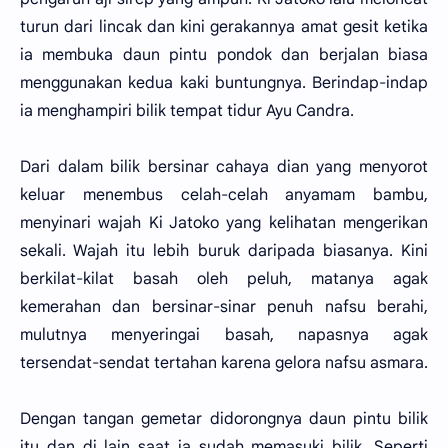
turun dari lincak dan kini gerakannya amat gesit ketika
ia membuka daun pintu pondok dan berjalan biasa
menggunakan kedua kaki buntungnya. Berindap-indap
ia menghampiri bilik tempat tidur Ayu Candra.
Dari dalam bilik bersinar cahaya dian yang menyorot
keluar menembus celah-celah anyamam bambu,
menyinari wajah Ki Jatoko yang kelihatan mengerikan
sekali. Wajah itu lebih buruk daripada biasanya. Kini
berkilat-kilat basah oleh peluh, matanya agak
kemerahan dan bersinar-sinar penuh nafsu berahi,
mulutnya menyeringai basah, napasnya agak
tersendat-sendat tertahan karena gelora nafsu asmara.
Dengan tangan gemetar didorongnya daun pintu bilik
itu dan di lain saat ia sudah memasuki bilik. Seperti