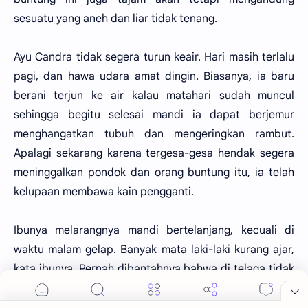
sesuatu yang aneh dan liar tidak tenang.
Ayu Candra tidak segera turun keair. Hari masih terlalu
pagi, dan hawa udara amat dingin. Biasanya, ia baru
berani terjun ke air kalau matahari sudah muncul
sehingga begitu selesai mandi ia dapat berjemur
menghangatkan tubuh dan mengeringkan rambut.
Apalagi sekarang karena tergesa-gesa hendak segera
meninggalkan pondok dan orang buntung itu, ia telah
kelupaan membawa kain pengganti.
Ibunya melarangnya mandi bertelanjang, kecuali di
waktu malam gelap. Banyak mata laki-laki kurang ajar,
kata ibunya. Pernah dibantahnya bahwa di telaga tidak
ada orang lain. Siapa tahu, kata ibunya. Di mana-mana
dalam dunia ini akan kau jumpai laki-laki kurang ajar