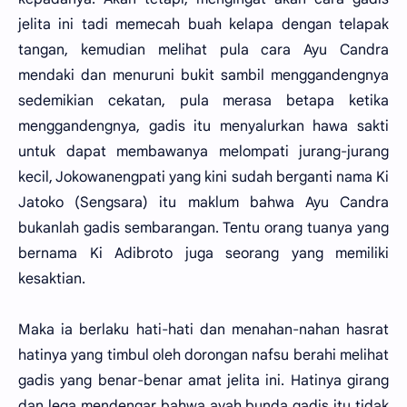
jelita ini tadi memecah buah kelapa dengan telapak
tangan, kemudian melihat pula cara Ayu Candra
mendaki dan menuruni bukit sambil menggandengnya
sedemikian cekatan, pula merasa betapa ketika
menggandengnya, gadis itu menyalurkan hawa sakti
untuk dapat membawanya melompati jurang-jurang
kecil, Jokowanengpati yang kini sudah berganti nama Ki
Jatoko (Sengsara) itu maklum bahwa Ayu Candra
bukanlah gadis sembarangan. Tentu orang tuanya yang
bernama Ki Adibroto juga seorang yang memiliki
kesaktian.
Maka ia berlaku hati-hati dan menahan-nahan hasrat
hatinya yang timbul oleh dorongan nafsu berahi melihat
gadis yang benar-benar amat jelita ini. Hatinya girang
dan lega mendengar bahwa ayah bunda gadis itu tidak