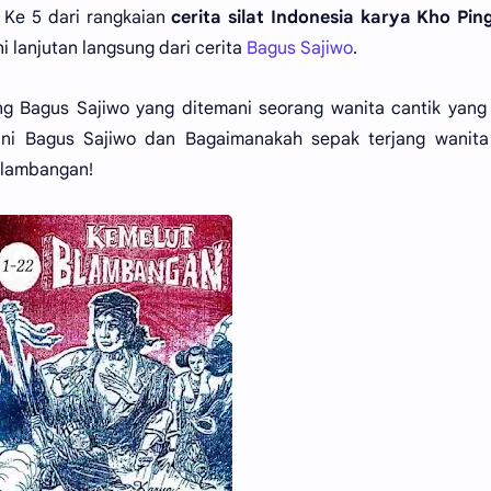
 Ke 5 dari rangkaian
cerita silat Indonesia karya Kho Pi
ini lanjutan langsung dari cerita
Bagus Sajiwo
.
ng Bagus Sajiwo yang ditemani seorang wanita cantik yang 
ni Bagus Sajiwo dan Bagaimanakah sepak terjang wanita
 Blambangan!