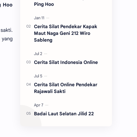
Ping Hoo
ng Hoo
Cerita Silat Pendekar Kapak
sakti.
Maut Naga Geni 212 Wiro
 yang
Sableng
Cerita Silat Indonesia Online
Cerita Silat Online Pendekar
Rajawali Sakti
Badai Laut Selatan Jilid 22