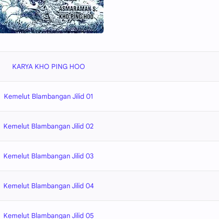
KARYA KHO PING HOO
Kemelut Blambangan Jilid 01
Kemelut Blambangan Jilid 02
Kemelut Blambangan Jilid 03
Kemelut Blambangan Jilid 04
Kemelut Blambangan Jilid 05