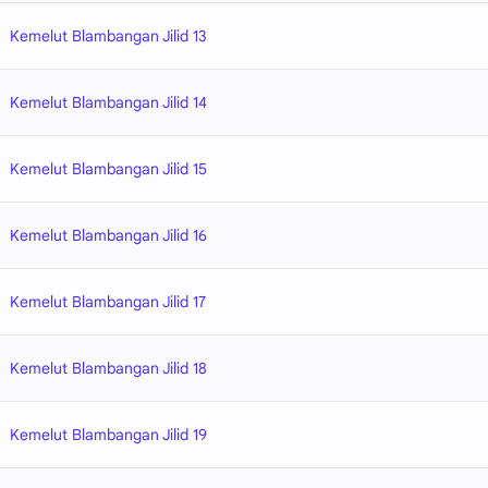
Kemelut Blambangan Jilid 13
Kemelut Blambangan Jilid 14
Kemelut Blambangan Jilid 15
Kemelut Blambangan Jilid 16
Kemelut Blambangan Jilid 17
Kemelut Blambangan Jilid 18
Kemelut Blambangan Jilid 19