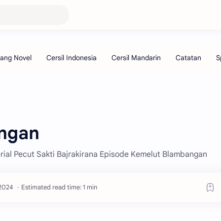
ngan
Serial Pecut Sakti Bajrakirana Episode Kemelut Blambangan
Estimated read time: 1 min