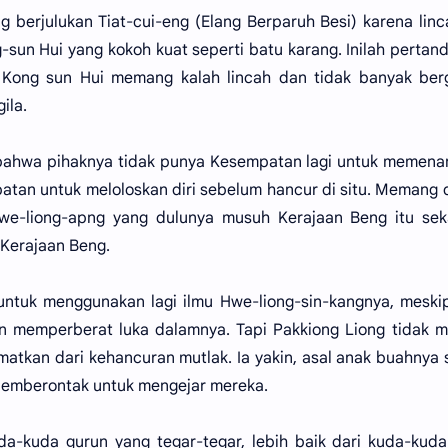
 berjulukan Tiat-cui-eng (Elang Berparuh Besi) karena lin
sun Hui yang kokoh kuat seperti batu karang. Inilah pertan
 Kong sun Hui memang kalah lincah dan tidak banyak berg
ila.
 bahwa pihaknya tidak punya Kesempatan lagi untuk memen
an untuk meloloskan diri sebelum hancur di situ. Memang d
we-liong-apng yang dulunya musuh Kerajaan Beng itu sek
Kerajaan Beng.
ntuk menggunakan lagi ilmu Hwe-liong-sin-kangnya, meski
 memperberat luka dalamnya. Tapi Pakkiong Liong tidak m
matkan dari kehancuran mutlak. Ia yakin, asal anak buahnya
 pemberontak untuk mengejar mereka.
-kuda gurun yang tegar-tegar, lebih baik dari kuda-kuda