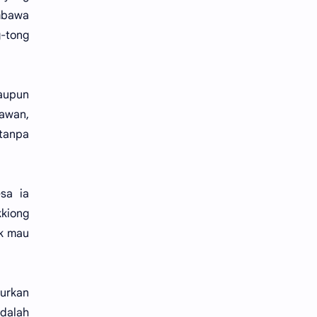
mbawa
-tong
aupun
awan,
 tanpa
sa ia
kiong
k mau
lurkan
adalah