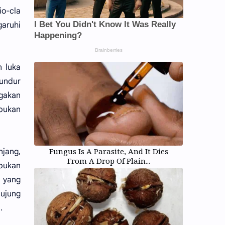
io-cla
aruhi
n luka
undur
ggakan
 bukan
Fungus Is A Parasite, And It Dies
njang,
From A Drop Of Plain...
 bukan
a yang
 ujung
.