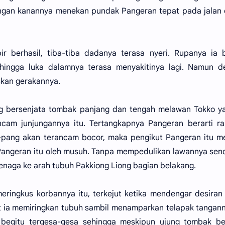
angan kanannya menekan pundak Pangeran tepat pada jalan
r berhasil, tiba-tiba dadanya terasa nyeri. Rupanya ia 
ingga luka dalamnya terasa menyakitinya lagi. Namun d
skan gerakannya.
g bersenjata tombak panjang dan tengah melawan Tokko ya
am junjungannya itu. Tertangkapnya Pangeran berarti ra
-pang akan terancam bocor, maka pengikut Pangeran itu m
ngeran itu oleh musuh. Tanpa mempedulikan lawannya sendi
naga ke arah tubuh Pakkiong Liong bagian belakang.
eringkus korbannya itu, terkejut ketika mendengar desiran
ia memiringkan tubuh sambil menamparkan telapak tangann
begitu tergesa-gesa sehingga meskipun ujung tombak ber