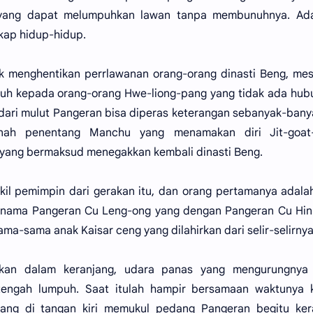
ak yang dapat melumpuhkan lawan tanpa membunuhnya. Ad
kap hidup-hidup.
k menghentikan perrlawanan orang-orang dinasti Beng, me
puh kepada orang-orang Hwe-liong-pang yang tidak ada hu
 dari mulut Pangeran bisa diperas keterangan sebanyak-ban
nah penentang Manchu yang menamakan diri Jit-goat
yang bermaksud menegakkan kembali dinasti Beng.
kil pemimpin dari gerakan itu, dan orang pertamanya adala
rnama Pangeran Cu Leng-ong yang dengan Pangeran Cu Hin
ama-sama anak Kaisar ceng yang dilahirkan dari selir-selirnya
ikan dalam keranjang, udara panas yang mengurungnya 
engah lumpuh. Saat itulah hampir bersamaan waktunya 
dang di tangan kiri memukul pedang Pangeran begitu ker