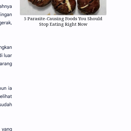
cahnya
dingan
5 Parasite-Causing Foods You Should
erak,
Stop Eating Right Now
angkan
i luar
arang
pun ia
elihat
 sudah
 yang