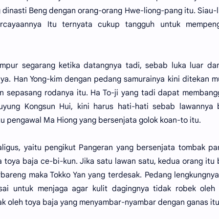
dinasti Beng dengan orang-orang Hwe-liong-pang itu. Siau-l
cayaannya Itu ternyata cukup tangguh untuk mempeng
empur segarang ketika datangnya tadi, sebab luka luar da
a. Han Yong-kim dengan pedang samurainya kini ditekan m
n sepasang rodanya itu. Ha To-ji yang tadi dapat memban
ruyung Kongsun Hui, kini harus hati-hati sebab lawannya
tu pengawal Ma Hiong yang bersenjata golok koan-to itu.
igus, yaitu pengikut Pangeran yang bersenjata tombak pa
toya baja ce-bi-kun. Jika satu lawan satu, kedua orang itu
berbareng maka Tokko Yan yang terdesak. Pedang lengkungny
sai untuk menjaga agar kulit dagingnya tidak robek oleh
tak oleh toya baja yang menyambar-nyambar dengan ganas itu