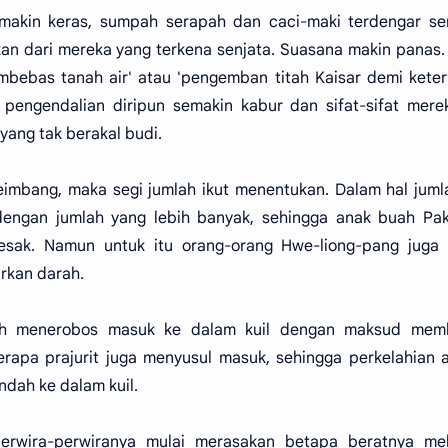
 makin keras, sumpah serapah dan caci-maki terdengar se
an dari mereka yang terkena senjata. Suasana makin panas.
mbebas tanah air' atau 'pengemban titah Kaisar demi keter
 pengendalian diripun semakin kabur dan sifat-sifat mer
yang tak berakal budi.
imbang, maka segi jumlah ikut menentukan. Dalam hal jumla
engan jumlah yang lebih banyak, sehingga anak buah Pak
rdesak. Namun untuk itu orang-orang Hwe-liong-pang juga
rkan darah.
lah menerobos masuk ke dalam kuil dengan maksud mem
apa prajurit juga menyusul masuk, sehingga perkelahian 
ndah ke dalam kuil.
perwira-perwiranya mulai merasakan betapa beratnya me