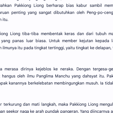
 Bahkan Pakkiong Liong berharap bias kabur sambil me
ruan penting yang sangat dibutuhkan oleh Peng-po-ceng
 itu.
kiong Liong tiba-tiba membentak keras dan dari tubuh m
 yang panas luar biasa. Untuk member kejutan kepada l
lmunya itu pada tingkat tertinggi, yaitu tingkat ke delapan,
a merasa dirinya kejeblos ke neraka. Dengan tergesa-ge
 hangus oleh ilmu Panglima Manchu yang dahsyat itu. Pak
apak kanannya berkelebatan membingungkan musuh. Ia tida
r terkurung dan mati langkah, maka Pakkiong Liong mengu
man seekor naga ke arah pundak pangeran. Yang diincarnya 