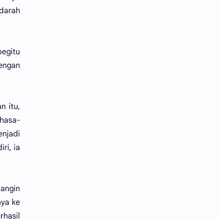
 darah
begitu
engan
n itu,
hasa-
enjadi
ri, ia
 angin
ya ke
hasil