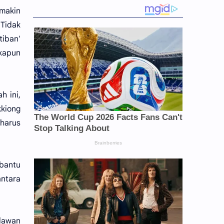
makin
 Tidak
tiban'
ekapun
h ini,
kiong
 harus
bantu
antara
lawan