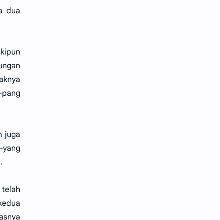
a dua
skipun
bungan
yaknya
-pang
h juga
-yang
.
telah
kedua
asnya