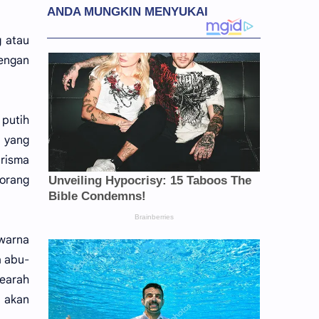
g atau
dengan
putih
 yang
arisma
orang
rwarna
a abu-
earah
a akan