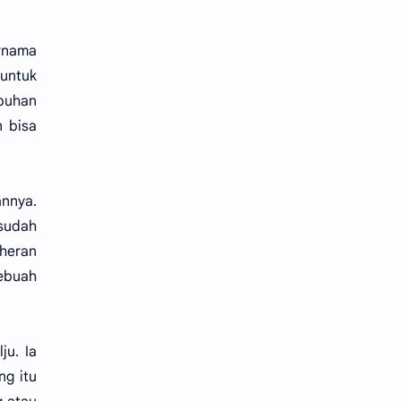
rnama
untuk
puhan
 bisa
annya.
sudah
 heran
sebuah
ju. Ia
ng itu