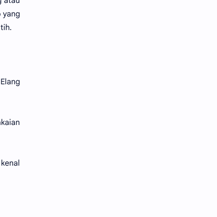
g atau
p yang
tih.
 Elang
akaian
 kenal