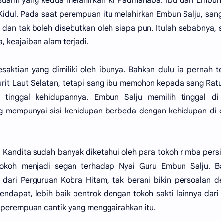
 suami yang kedua melahirkan Ki Padmanaba. Ibu dari Embun
t Kidul. Pada saat perempuan itu melahirkan Embun Salju, san
dan tak boleh disebutkan oleh siapa pun. Itulah sebabnya, 
 keajaiban alam terjadi.
aktian yang dimiliki oleh ibunya. Bahkan dulu ia pernah te
urit Laut Selatan, tetapi sang ibu memohon kepada sang Rat
 tinggal kehidupannya. Embun Salju memilih tinggal di
ng mempunyai sisi kehidupan berbeda dengan kehidupan di
a Kandita sudah banyak diketahui oleh para tokoh rimba persi
tokoh menjadi segan terhadap Nyai Guru Embun Salju. B
 dari Perguruan Kobra Hitam, tak berani bikin persoalan 
ndapat, lebih baik bentrok dengan tokoh sakti lainnya dari 
 perempuan cantik yang menggairahkan itu.