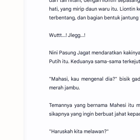
dari tali hitam, dengan liontin sepasa
hati, yang mirip daun waru itu. Liontin
terbentang, dan bagian bentuk jantung te
Wuttt...! Jlegg...!
Nini Pasung Jagat mendaratkan kakinya 
Putih itu. Keduanya sama-sama terkejut
"Mahasi, kau mengenal dia?" bisik ga
merah jambu.
Temannya yang bernama Mahesi itu men
sikapnya yang ingin berbuat jahat kepad
"Haruskah kita melawan?"