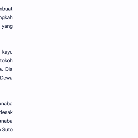
mbuat
angkah
a yang
i kayu
 tokoh
a. Dia
 Dewa
anaba
desak
anaba
a Suto