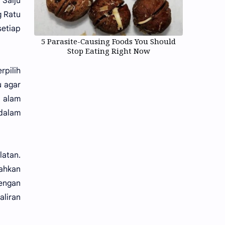
 Salju
g Ratu
setiap
5 Parasite-Causing Foods You Should
Stop Eating Right Now
rpilih
u agar
 alam
 dalam
latan.
ahkan
dengan
aliran