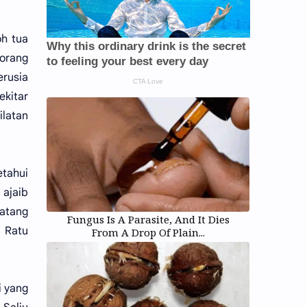
oh tua
 orang
erusia
ekitar
ilatan
etahui
 ajaib
datang
Fungus Is A Parasite, And It Dies
 Ratu
From A Drop Of Plain...
i yang