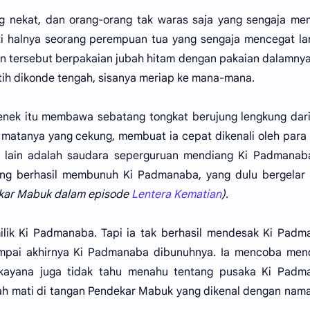
g nekat, dan orang-orang tak waras saja yang sengaja me
ti halnya seorang perempuan tua yang sengaja mencegat l
an tersebut berpakaian jubah hitam dengan pakaian dalamny
ih dikonde tengah, sisanya meriap ke mana-mana.
enek itu membawa sebatang tongkat berujung lengkung dar
 matanya yang cekung, membuat ia cepat dikenali oleh para
ak lain adalah saudara seperguruan mendiang Ki Padmanab
ang berhasil membunuh Ki Padmanaba, yang dulu bergelar
ekar Mabuk dalam episode
Lentera Kematian
)
.
lik Ki Padmanaba. Tapi ia tak berhasil mendesak Ki Padm
ampai akhirnya Ki Padmanaba dibunuhnya. Ia mencoba men
Ekayana juga tidak tahu menahu tentang pusaka Ki Padm
lah mati di tangan Pendekar Mabuk yang dikenal dengan nam