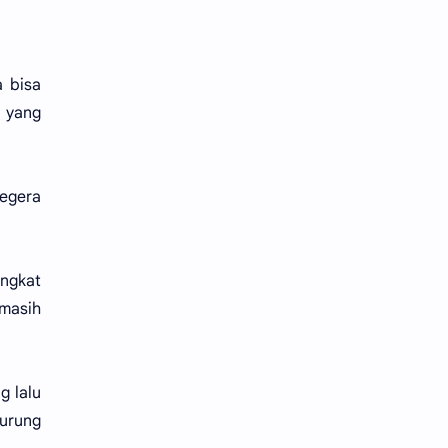
 bisa
 yang
segera
angkat
masih
g lalu
murung