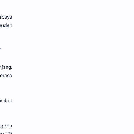
ercaya
sudah
”
njang.
erasa
ambut
eperti