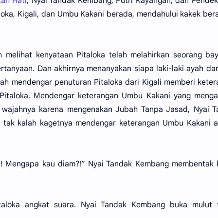
ah Hati
, Nyai Tandak Kembang, Putri Kayangan, dan Pendek
loka, Kigali, dan Umbu Kakani berada, mendahului kakek be
melihat kenyataan Pitaloka telah melahirkan seorang bay
tanyaan. Dan akhirnya menanyakan siapa laki-laki ayah dar
ah mendengar penuturan Pitaloka dari Kigali memberi kete
yi Pitaloka. Mendengar keterangan Umbu Kakani yang meng
ali wajahnya karena mengenakan Jubah Tanpa Jasad, Nyai 
 tak kalah kagetnya mendengar keterangan Umbu Kakani a
imu! Mengapa kau diam?!” Nyai Tandak Kembang membentak 
italoka angkat suara. Nyai Tandak Kembang buka mulut 