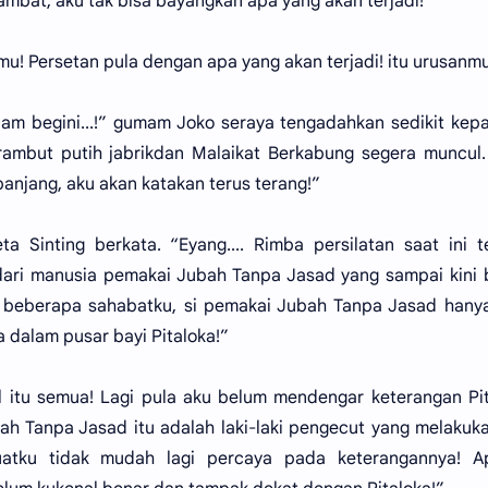
ambat, aku tak bisa bayangkan apa yang akan terjadi!”
u! Persetan pula dengan apa yang akan terjadi! itu urusanmu
m begini...!” gumam Joko seraya tengadahkan sedikit kep
rambut putih jabrikdan Malaikat Berkabung segera muncul
panjang, aku akan katakan terus terang!”
ta Sinting berkata. “Eyang.... Rimba persilatan saat ini 
dari manusia pemakai Jubah Tanpa Jasad yang sampai kini
t beberapa sahabatku, si pemakai Jubah Tanpa Jasad hany
dalam pusar bayi Pitaloka!”
al itu semua! Lagi pula aku belum mendengar keterangan Pi
bah Tanpa Jasad itu adalah laki-laki pengecut yang melakuk
uatku tidak mudah lagi percaya pada keterangannya! Ap