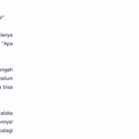
!”
alanya
. “Apa
tengah
 belum
a bisa
taloka
annya!
alagi