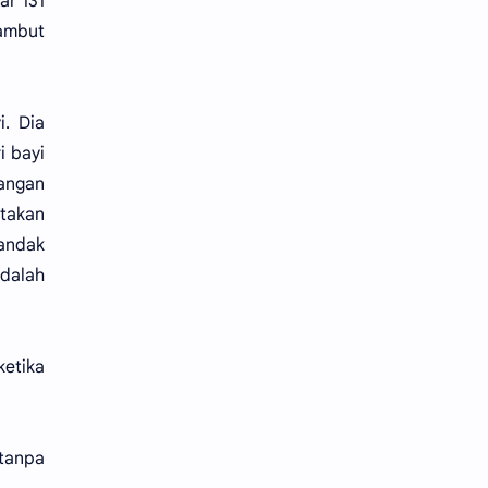
ar 131
rambut
i. Dia
i bayi
rangan
atakan
Tandak
dalah
ketika
tanpa