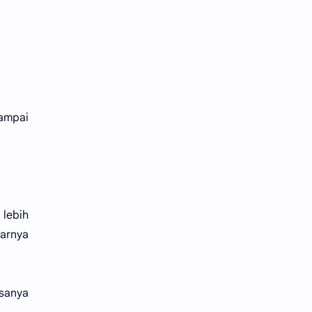
sampai
lebih
narnya
asanya