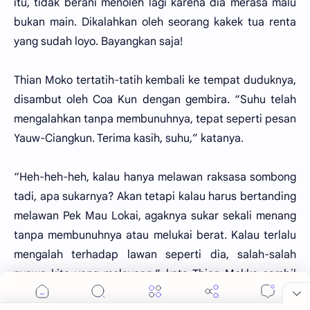
itu, tidak berani menoleh lagi karena dia merasa malu
bukan main. Dikalahkan oleh seorang kakek tua renta
yang sudah loyo. Bayangkan saja!
Thian Moko tertatih-tatih kembali ke tempat duduknya,
disambut oleh Coa Kun dengan gembira. “Suhu telah
mengalahkan tanpa membunuhnya, tepat seperti pesan
Yauw-Ciangkun. Terima kasih, suhu,” katanya.
“Heh-heh-heh, kalau hanya melawan raksasa sombong
tadi, apa sukarnya? Akan tetapi kalau harus bertanding
melawan Pek Mau Lokai, agaknya sukar sekali menang
tanpa membunuhnya atau melukai berat. Kalau terlalu
mengalah terhadap lawan seperti dia, salah-salah
nyawa kita yang melayang,” kata Thian Mokko sambil
menoleh dan memandang ke arah Pek Mau Lokai.