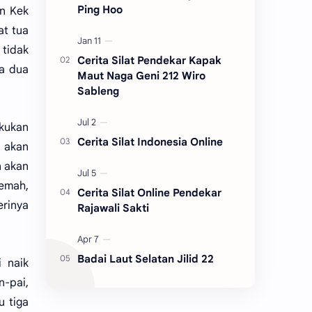
Ping Hoo
n Kek
at tua
 tidak
Cerita Silat Pendekar Kapak
ya dua
Maut Naga Geni 212 Wiro
Sableng
kukan
Cerita Silat Indonesia Online
k akan
n akan
lemah,
Cerita Silat Online Pendekar
erinya
Rajawali Sakti
Badai Laut Selatan Jilid 22
 naik
n-pai,
u tiga