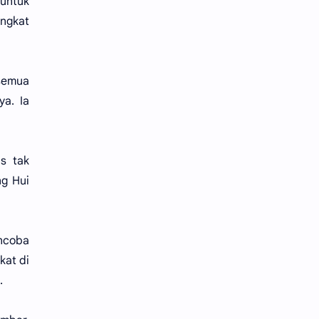
 untuk
angkat
 semua
a. Ia
s tak
ng Hui
encoba
kat di
.