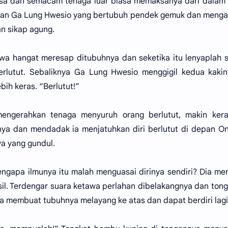
biasa dan semacam tenaga luar biasa memaksanya dari dalam
depan Ga Lung Hwesio yang bertubuh pendek gemuk dan meng
n sikap agung.
wa hangat meresap ditubuhnya dan seketika itu lenyaplah
lutut. Sebaliknya Ga Lung Hwesio menggigil kedua kakiny
h keras. “Berlutut!”
mengerahkan tenaga menyuruh orang berlutut, makin kera
inya dan mendadak ia menjatuhkan diri berlutut di depan O
a yang gundul.
Mengapa ilmunya itu malah menguasai dirinya sendiri? Dia m
il. Terdengar suara ketawa perlahan dibelakangnya dan tong
a membuat tubuhnya melayang ke atas dan dapat berdiri lagi