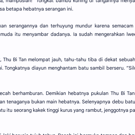
ina, mampuslah!” Tongkat bambu kuning di tangannya meny
a betapa hebatnya serangan ini.
ikan serangannya dan terhuyung mundur karena semacam
a muda itu menyambar dadanya. Ia sudah mengerahkan lwe
, Thu Bi Tan melompat jauh, tahu-tahu tiba di dekat sebua
i. Tongkatnya diayun menghantam batu sambil berseru. “Si
pecah berhamburan. Demikian hebatnya pukulan Thu Bi Tan
n tenaganya bukan main hebatnya. Selenyapnya debu batu
atu itu seorang kakek tinggi kurus yang rambut, jenggotnya p