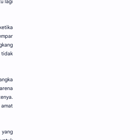
u lagi
ketika
lempar
ngkang
 tidak
yangka
arena
tenya.
 amat
g yang