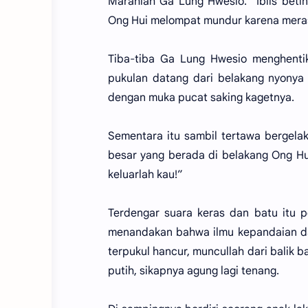
Marahlah Ga Lung Hwesio. “Iblis bet
Ong Hui melompat mundur karena meras
Tiba-tiba Ga Lung Hwesio menghent
pukulan datang dari belakang nyony
dengan muka pucat saking kagetnya.
Sementara itu sambil tertawa bergelak
besar yang berada di belakang Ong Hu
keluarlah kau!”
Terdengar suara keras dan batu itu 
menandakan bahwa ilmu kepandaian da
terpukul hancur, muncullah dari balik b
putih, sikapnya agung lagi tenang.