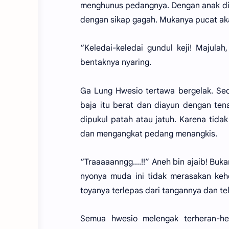
menghunus pedangnya. Dengan anak dip
dengan sikap gagah. Mukanya pucat ak
“Keledai-keledai gundul keji! Majula
bentaknya nyaring.
Ga Lung Hwesio tertawa bergelak. Seo
baja itu berat dan diayun dengan ten
dipukul patah atau jatuh. Karena tid
dan mengangkat pedang menangkis.
“Traaaaanngg....!!” Aneh bin ajaib! Bu
nyonya muda ini tidak merasakan keh
toyanya terlepas dari tangannya dan te
Semua hwesio melengak terheran-he