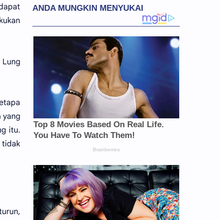
dapat
akukan
a Lung
betapa
a yang
g itu.
 tidak
turun,