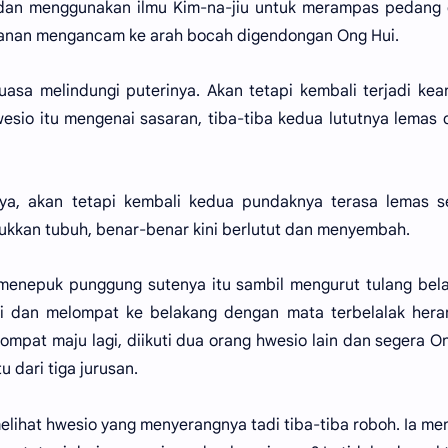
dan menggunakan ilmu Kim-na-jiu untuk merampas pedang 
kanan mengancam ke arah bocah digendongan Ong Hui.
kuasa melindungi puterinya. Akan tetapi kembali terjadi ke
sio itu mengenai sasaran, tiba-tiba kedua lututnya lemas 
a, akan tetapi kembali kedua pundaknya terasa lemas se
ukkan tubuh, benar-benar kini berlutut dan menyembah.
enepuk punggung sutenya itu sambil mengurut tulang bela
ri dan melompat ke belakang dengan mata terbelalak hera
ompat maju lagi, diikuti dua orang hwesio lain dan segera O
u dari tiga jurusan.
elihat hwesio yang menyerangnya tadi tiba-tiba roboh. Ia m