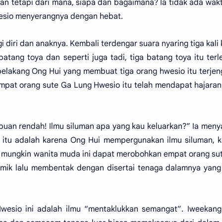
n tetapi dari mana, siapa dan bagaimana? Ia tidak ada wakt
hwesio menyerangnya dengan hebat.
diri dan anaknya. Kembali terdengar suara nyaring tiga kali 
atang toya dan seperti juga tadi, tiga batang toya itu ter
 belakang Ong Hui yang membuat tiga orang hwesio itu terje
mpat orang sute Ga Lung Hwesio itu telah mendapat hajaran
puan rendah! Ilmu siluman apa yang kau keluarkan?” Ia men
itu adalah karena Ong Hui mempergunakan ilmu siluman, k
ak mungkin wanita muda ini dapat merobohkan empat orang su
mik lalu membentak dengan disertai tenaga dalamnya yang
Hwesio ini adalah ilmu “mentaklukkan semangat”. Iweekan