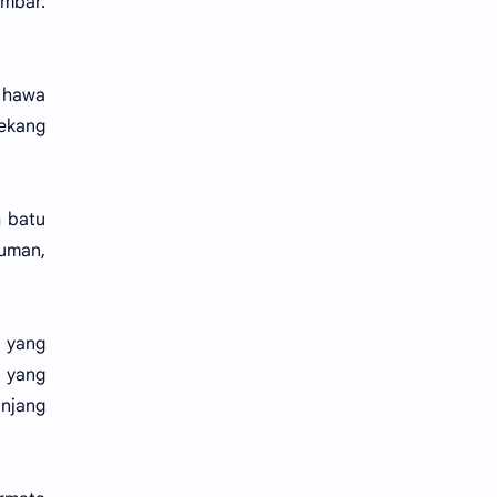
ambar.
 hawa
ekang
h batu
luman,
 yang
 yang
anjang