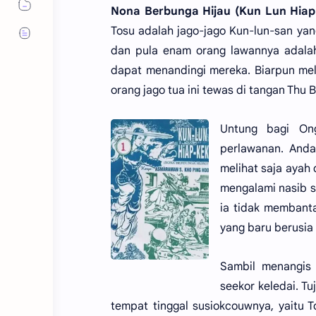
Nona Berbunga Hijau (Kun Lun Hiap 
Tosu adalah jago-jago Kun-lun-san yan
dan pula enam orang lawannya adalah
dapat menandingi mereka. Biarpun me
orang jago tua ini tewas di tangan Thu
Untung bagi Ong
perlawanan. Anda
melihat saja ayah
mengalami nasib s
ia tidak membanta
yang baru berusia
Sambil menangis 
seekor keledai. T
tempat tinggal susiokcouwnya, yaitu 