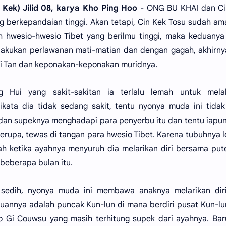
Kek) Jilid 08, karya Kho Ping Hoo
- ONG BU KHAI dan Ci
g berkepandaian tinggi. Akan tetapi, Cin Kek Tosu sudah am
 hwesio-hwesio Tibet yang berilmu tinggi, maka keduanya
lakukan perlawanan mati-matian dan dengan gagah, akhirn
 Bi Tan dan keponakan-keponakan muridnya.
 Hui yang sakit-sakitan ia terlalu lemah untuk mela
ikata dia tidak sedang sakit, tentu nyonya muda ini tida
 dan supeknya menghadapi para penyerbu itu dan tentu iapu
erupa, tewas di tangan para hwesio Tibet. Karena tubuhnya 
h ketika ayahnya menyuruh dia melarikan diri bersama put
 beberapa bulan itu.
sedih, nyonya muda ini membawa anaknya melarikan diri
ujuannya adalah puncak Kun-lun di mana berdiri pusat Kun-lu
To Gi Couwsu yang masih terhitung supek dari ayahnya. Bar