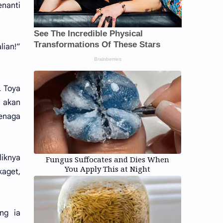
enanti
lian!”
. Toya
u akan
tenaga
liknya
Fungus Suffocates and Dies When
You Apply This at Night
aget,
ng ia