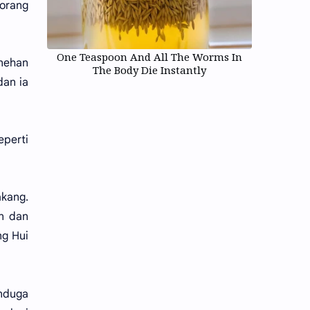
orang
One Teaspoon And All The Worms In
anehan
The Body Die Instantly
dan ia
perti
kang.
n dan
ng Hui
enduga