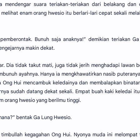
ia mendengar suara teriakan-teriakan dari belakang dan 
melihat enam orang hwesio itu berlari-lari cepat sekali mel
i pemberontak. Bunuh saja anaknya!” demikian teriakan G
engejarnya makin dekat.
. Dia tidak takut mati, juga tidak jerih menghadapi lawan 
mbunuh ayahnya. Hanya ia mengkhawatirkan nasib puterany
sa Ong Hui mencambuk keledainya dan membalapkan binatan
nya sudah datang dekat sekali. Empat buah kaki keledai itu
m orang hwesio yang berilmu tinggi.
 mana?” bentak Ga Lung Hwesio.
, timbullah kegagahan Ong Hui. Nyonya muda ini melompat 