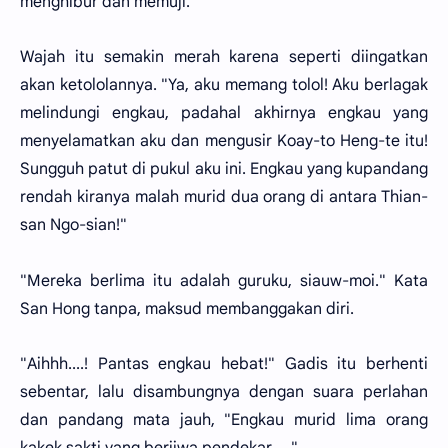
menghibur dan memuji.
Wajah itu semakin merah karena seperti diingatkan
akan ketololannya. "Ya, aku memang tolol! Aku berlagak
melindungi engkau, padahal akhirnya engkau yang
menyelamatkan aku dan mengusir Koay-to Heng-te itu!
Sungguh patut di pukul aku ini. Engkau yang kupandang
rendah kiranya malah murid dua orang di antara Thian-
san Ngo-sian!"
"Mereka berlima itu adalah guruku, siauw-moi." Kata
San Hong tanpa, maksud membanggakan diri.
"Aihhh....! Pantas engkau hebat!" Gadis itu berhenti
sebentar, lalu disambungnya dengan suara perlahan
dan pandang mata jauh, "Engkau murid lima orang
kakek sakti yang berjiwa pendekar....."