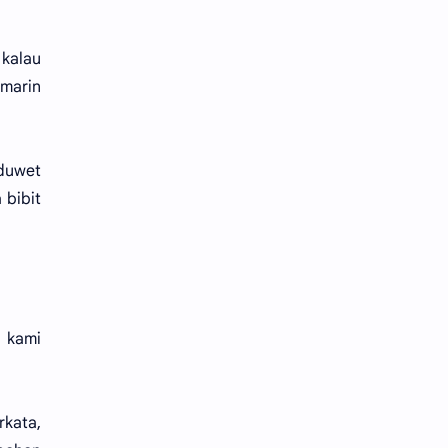
kalau
marin
 duwet
 bibit
 kami
kata,