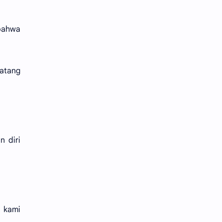
bahwa
datang
 diri
, kami