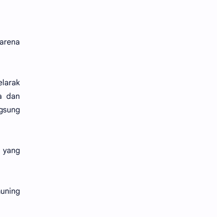
Karena
elarak
a dan
ngsung
h yang
uning