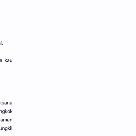
i.
a kau
aksana
angkok
alaman
ungkil