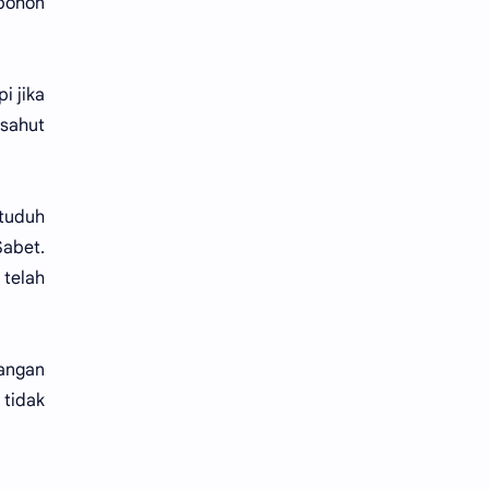
pohon
i jika
 sahut
ituduh
Sabet.
 telah
jangan
 tidak