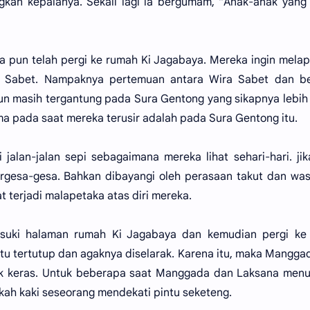
an kepalanya. Sekali lagi ia bergumam, “Anak-anak yang 
 pun telah pergi ke rumah Ki Jagabaya. Mereka ingin mela
a Sabet. Nampaknya pertemuan antara Wira Sabet dan b
un masih tergantung pada Sura Gentong yang sikapnya lebih
ma pada saat mereka terusir adalah pada Sura Gentong itu.
jalan-jalan sepi sebagaimana mereka lihat sehari-hari. ji
ergesa-gesa. Bahkan dibayangi oleh perasaan takut dan wa
 terjadi malapetaka atas diri mereka.
uki halaman rumah Ki Jagabaya dan kemudian pergi ke 
itu tertutup dan agaknya diselarak. Karena itu, maka Mangg
gak keras. Untuk beberapa saat Manggada dan Laksana men
ah kaki seseorang mendekati pintu seketeng.