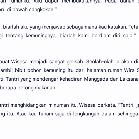
a dari rumahku. Aku dapat membuktikannya. Pada dahan 
ru di bawah cangkokan.”
, biarlah aku yang menjawab sebagaimana kau katakan. Tetap
i tentang kemuningnya, biarlah kami berdiam diri saja.”
uat Wisesa menjadi sangat gelisah. Seolah-olah ia akan d
ambil bibit pohon kemuning itu dari halaman rumah Wira 
i. Tantri yang mendengar kehadiran Manggada dan Laksana
berapa potong makanan.
antri menghidangkan minuman itu, Wisesa berkata, “Tantri, 
g itu. Atau kau tanam saja di longkangan dalam sehingga