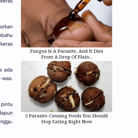
keras
porkan
ebahu
 keras
Fungus Is A Parasite, And It Dies
From A Drop Of Plain...
ka ada
s-was.
pintu
adapun
5 Parasite-Causing Foods You Should
Stop Eating Right Now
unggu.