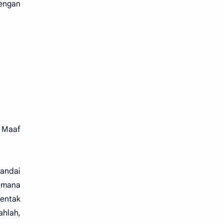
dengan
. Maaf
andai
i mana
entak
hlah,