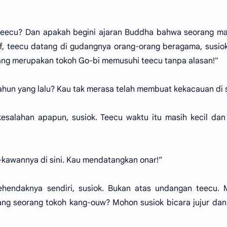
 teecu? Dan apakah begini ajaran Buddha bahwa seorang m
, teecu datang di gudangnya orang-orang beragama, susio
yang merupakan tokoh Go-bi memusuhi teecu tanpa alasan!"
ahun yang lalu? Kau tak merasa telah membuat kekacauan di s
esalahan apapun, susiok. Teecu waktu itu masih kecil dan
awannya di sini. Kau mendatangkan onar!”
ehendaknya sendiri, susiok. Bukan atas undangan teecu. 
ng seorang tokoh kang-ouw? Mohon susiok bicara jujur dan