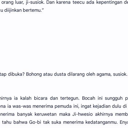
 orang luar, ji-susiok. Dan karena teecu ada kepentingan 
u diijinkan bertemu.”
tap dibuka? Bohong atau dusta dilarang oleh agama, susiok
irnya ia kalah bicara dan tertegun. Bocah ini sungguh p
rena ia was-was menerima pemuda ini, ingat kejadian dulu d
enerima banyak keruwetan maka Ji-hwesio akhirnya memb
a tahu bahwa Go-bi tak suka menerima kedatanganmu. Enya