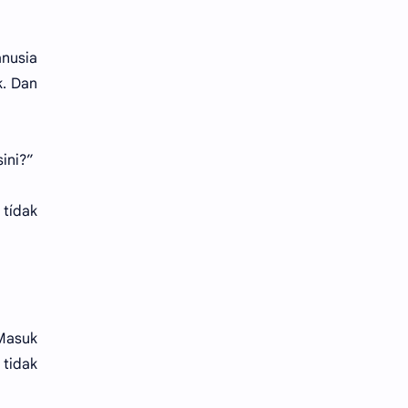
anusia
k. Dan
ini?”
 tídak
Masuk
 tidak