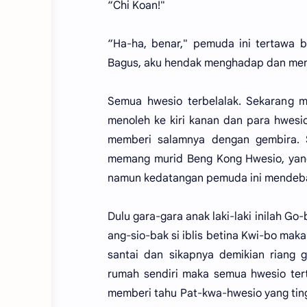
“Chi Koan!"
“Ha-ha, benar," pemuda ini tertawa b
Bagus, aku hendak menghadap dan mencar
Semua hwesio terbelalak. Sekarang m
menoleh ke kiri kanan dan para hwesi
memberi salamnya dengan gembira. 
memang murid Beng Kong Hwesio, yan
namun kedatangan pemuda ini mendeba
Dulu gara-gara anak laki-laki inilah G
ang-sio-bak si iblis betina Kwi-bo mak
santai dan sikapnya demikian riang 
rumah sendiri maka semua hwesio tert
memberi tahu Pat-kwa-hwesio yang ting