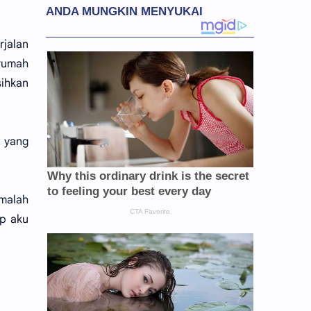
jalan
 rumah
sihkan
t yang
 malah
p aku