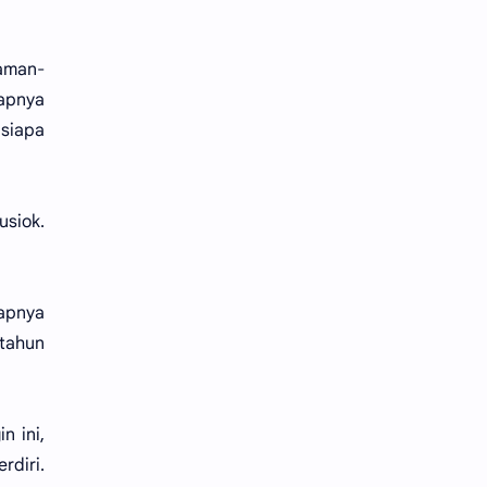
paman-
kapnya
 siapa
usiok.
kapnya
 tahun
n ini,
rdiri.