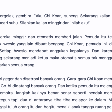
ergelak, gembira. "Aku Chi Koan, suheng. Sekarang kalian 
i suhu. Silahkan kalian minggir dan inilah aku!"
ereka minggir dan otomatis memberi jalan. Pemuda itu te
o-hwesio yang lain dibuat bengong. Chi Koan, pemuda ini, 
Setiap hwesio mendapat anggukan kepalanya. Dan karen
g sekarang menjadi ketua maka otomatis semua tak mengg
rkan semua orang.
o-bi geger dan disatroni banyak orang. Gara-gara Chi Koan me
a Go-bi didatangi banyak orang. Dan ketika pemuda itu mele
gembira, langkah kakinya benar-benar seperti hendak mem
egun tapi dua di antaranya tiba-tiba melapor ke dalam. 
gal tujuh orang itu dan begitu menaiki anak tangga ruang p