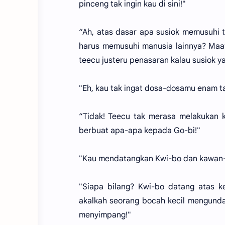
pinceng tak ingin kau di sini!"
“Ah, atas dasar apa susiok memusuhi
harus memusuhi manusia lainnya? Maaf
teecu justeru penasaran kalau susiok 
"Eh, kau tak ingat dosa-dosamu enam t
“Tidak! Teecu tak merasa melakukan k
berbuat apa-apa kepada Go-bi!"
"Kau mendatangkan Kwi-bo dan kawan-k
"Siapa bilang? Kwi-bo datang atas k
akalkah seorang bocah kecil mengunda
menyimpang!"