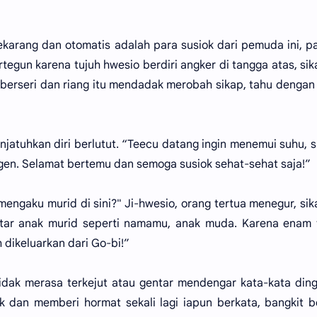
ekarang dan otomatis adalah para susiok dari pemuda ini, 
tegun karena tujuh hwesio berdiri angker di tangga atas, si
erseri dan riang itu mendadak merobah sikap, tahu dengan
atuhkan diri berlutut. “Teecu datang ingin menemui suhu, s
en. Selamat bertemu dan semoga susiok sehat-sehat saja!”
engaku murid di sini?" Ji-hwesio, orang tertua menegur, si
aftar anak murid seperti namamu, anak muda. Karena enam
 dikeluarkan dari Go-bi!”
idak merasa terkejut atau gentar mendengar kata-kata dingi
dan memberi hormat sekali lagi iapun berkata, bangkit be