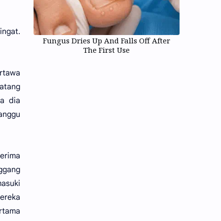
ingat.
Fungus Dries Up And Falls Off After
The First Use
rtawa
datang
a dia
anggu
nerima
nggang
asuki
Mereka
ertama