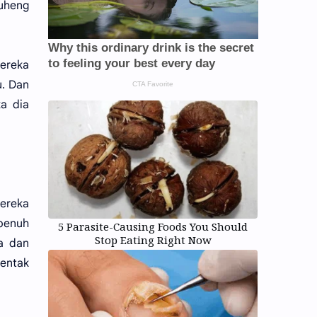
suheng
mereka
u. Dan
a dia
Mereka
penuh
5 Parasite-Causing Foods You Should
Stop Eating Right Now
a dan
entak