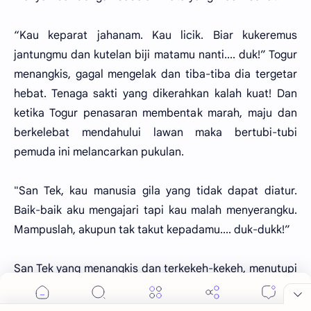
“Kau keparat jahanam. Kau licik. Biar kukeremus
jantungmu dan kutelan biji matamu nanti.... duk!” Togur
menangkis, gagal mengelak dan tiba-tiba dia tergetar
hebat. Tenaga sakti yang dikerahkan kalah kuat! Dan
ketika Togur penasaran membentak marah, maju dan
berkelebat mendahului lawan maka bertubi-tubi
pemuda ini melancarkan pukulan.
"San Tek, kau manusia gila yang tidak dapat diatur.
Baik-baik aku mengajari tapi kau malah menyerangku.
Mampuslah, akupun tak takut kepadamu.... duk-dukk!”
San Tek yang menangkis dan terkekeh-kekeh, menutupi
matanya yang buta dengan tangannya yang lain
sementara tangan yang satu dipakai menampar atau