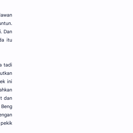
lawan
ntun.
i. Dan
a itu
a tadi
jutkan
ek ini
ahkan
at dan
n Beng
dengan
 pekik