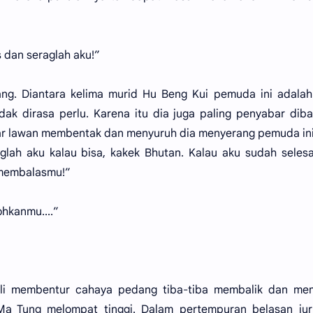
s dan seraglah aku!”
g. Diantara kelima murid Hu Beng Kui pemuda ini adalah
idak dirasa perlu. Karena itu dia juga paling penyabar dib
ar lawan membentak dan menyuruh dia menyerang pemuda in
lah aku kalau bisa, kakek Bhutan. Kalau aku sudah seles
 membalasmu!”
hkanmu....”
ali membentur cahaya pedang tiba-tiba membalik dan me
Ma Tung melompat tinggi. Dalam pertempuran belasan juru