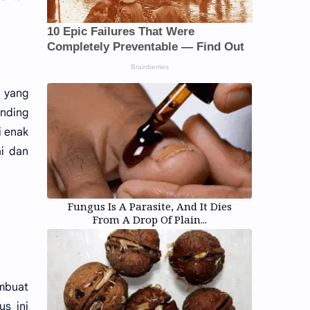
 yang
anding
i enak
ai dan
Fungus Is A Parasite, And It Dies
From A Drop Of Plain...
mbuat
s ini