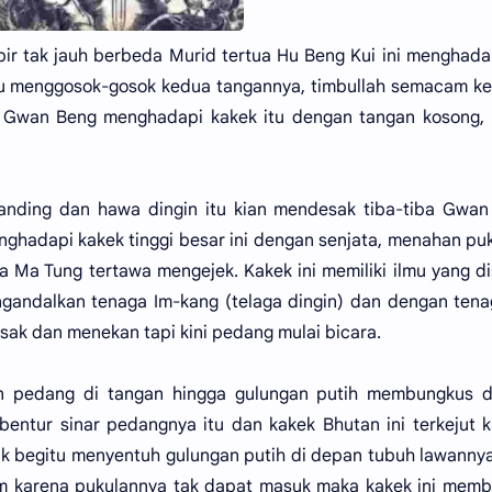
tak jauh berbeda Murid tertua Hu Beng Kui ini menghada
 itu menggosok-gosok kedua tangannya, timbullah semacam k
. Gwan Beng menghadapi kakek itu dengan tangan kosong, 
tanding dan hawa dingin itu kian mendesak tiba-tiba Gwa
hadapi kakek tinggi besar ini dengan senjata, menahan pu
 Ma Tung tertawa mengejek. Kakek ini memiliki ilmu yang d
ngandalkan tenaga Im-kang (telaga dingin) dan dengan tena
sak dan menekan tapi kini pedang mulai bicara.
n pedang di tangan hingga gulungan putih membungkus di
rbentur sinar pedangnya itu dan kakek Bhutan ini terkejut 
lak begitu menyentuh gulungan putih di depan tubuh lawanny
ram karena pukulannya tak dapat masuk maka kakek ini mem