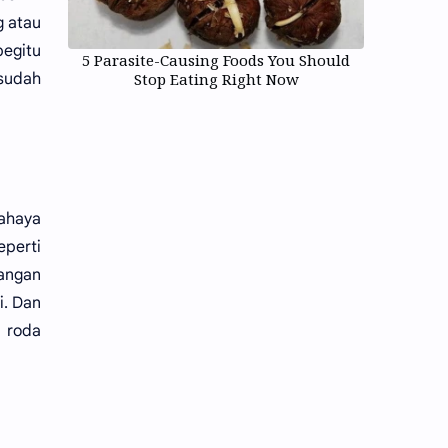
g atau
begitu
5 Parasite-Causing Foods You Should
 sudah
Stop Eating Right Now
cahaya
perti
rangan
i. Dan
 roda