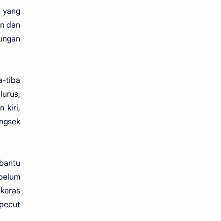
n yang
an dan
lungan
a-tiba
urus,
 kiri,
angsek
ibantu
belum
keras
pecut