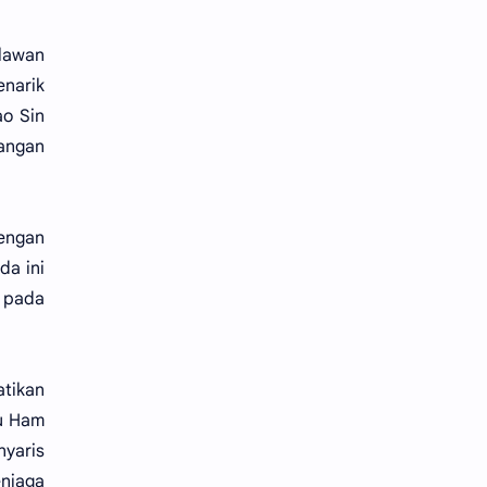
elawan
enarik
ao Sin
tangan
engan
da ini
 pada
atikan
Bu Ham
yaris
enjaga