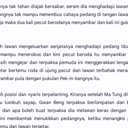
panya tak tahan diajak bersabar, seram dia menghadapi lawa
-kangnya tak mampu menembus cahaya pedang di tangan law
ja maka dua kali pecut berodanya menyambar dan kali ini gu
telah lawan mengeluarkan senjatanya menghadapi pedang tib
 mampu menerobos dan kini pecut beroda itu menyambar l
sih mengejar dan terpaksa pemuda ini menggerakkan lengan
etar bertemu roda di ujung pecut dan lawan terbahak mer
yambar pula dengan pukulan Pek-in-kangnya itu.
 posisi dan nyaris terpelanting. Kiranya setelah Ma Tung d
imau tumbuh sayap, Gwan Beng terpaksa berlompatan dan 
r dan apa boleh buat terpaksa dia melawan keras dengan 
 ini membentak menukikkan pedangnya, ketika menangkis 
emu dan lawan tergetar.