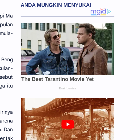
pi Ma
epulan
mula-
n Beng
kulan-
isebut
ga itu
rinya
karena
a. Dan
bentak