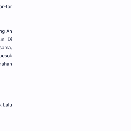
ar-tar
eng An
un. Di
sama,
besok
enahan
. Lalu