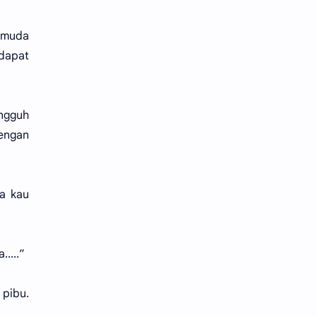
pemuda
 dapat
ungguh
lengan
sa kau
....”
 pibu.