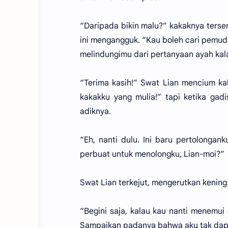
“Daripada bikin malu?” kakaknya ters
ini mengangguk. “Kau boleh cari pemuda i
melindungimu dari pertanyaan ayah kala
“Terima kasih!” Swat Lian mencium ka
kakakku yang mulia!” tapi ketika ga
adiknya.
“Eh, nanti dulu. Ini baru pertolonga
perbuat untuk menolongku, Lian-moi?”
Swat Lian terkejut, mengerutkan kening.
“Begini saja, kalau kau nanti menemui g
Sampaikan padanya bahwa aku tak dapa