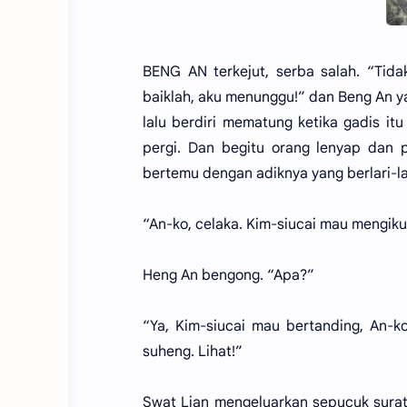
BENG AN terkejut, serba salah. “Tida
baiklah, aku menunggu!” dan Beng An 
lalu berdiri mematung ketika gadis i
pergi. Dan begitu orang lenyap dan
bertemu dengan adiknya yang berlari-l
“An-ko, celaka. Kim-siucai mau mengikuti
Heng An bengong. “Apa?”
“Ya, Kim-siucai mau bertanding, An-
suheng. Lihat!”
Swat Lian mengeluarkan sepucuk sura