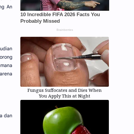
eng An
mudian
dorong
aimana
 arena
Fungus Suffocates and Dies When
You Apply This at Night
ya dan