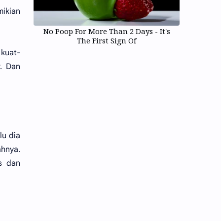
mikian
No Poop For More Than 2 Days - It's
The First Sign Of
 kuat-
r. Dan
lu dia
ahnya.
s dan