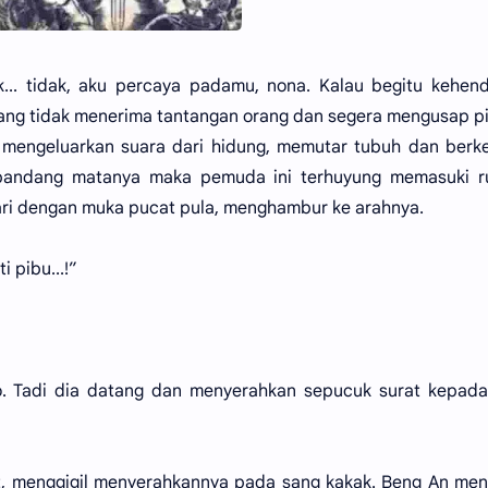
k... tidak, aku percaya padamu, nona. Kalau begitu kehe
yang tidak menerima tantangan orang dan segera mengusap p
tu mengeluarkan suara dari hidung, memutar tubuh dan berk
 pandang matanya maka pemuda ini terhuyung memasuki r
ari dengan muka pucat pula, menghambur ke arahnya.
 pibu...!”
ko. Tadi dia datang dan menyerahkan sepucuk surat kepad
t, menggigil menyerahkannya pada sang kakak. Beng An me