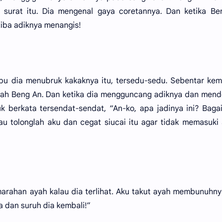
i surat itu. Dia mengenal gaya coretannya. Dan ketika B
tiba adiknya menangis!
bu dia menubruk kakaknya itu, tersedu-sedu. Sebentar ke
utlah Beng An. Dan ketika dia mengguncang adiknya dan men
 berkata tersendat-sendat, “An-ko, apa jadinya ini? Bag
au tolonglah aku dan cegat siucai itu agar tidak memasuki
kemarahan ayah kalau dia terlihat. Aku takut ayah membunuhn
ia dan suruh dia kembali!”