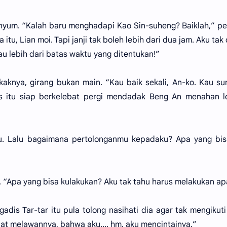
enyum. “Kalah baru menghadapi Kao Sin-suheng? Baiklah,” 
tu, Lian moi. Tapi janji tak boleh lebih dari dua jam. Aku tak
u lebih dari batas waktu yang ditentukan!”
kaknya, girang bukan main. “Kau baik sekali, An-ko. Kau s
dis itu siap berkelebat pergi mendadak Beng An menahan 
nku. Lalu bagaimana pertolonganmu kepadaku? Apa yang bi
 “Apa yang bisa kulakukan? Aku tak tahu harus melakukan apa.
adis Tar-tar itu pula tolong nasihati dia agar tak mengikuti
t melawannya, bahwa aku.... hm, aku mencintainya.”