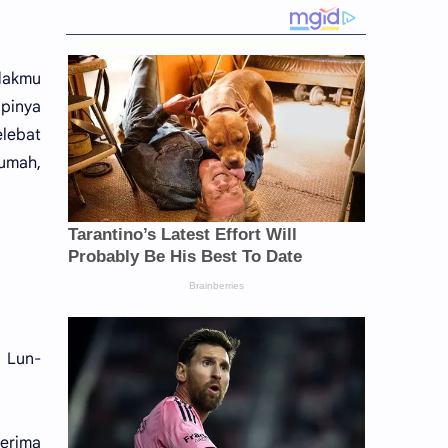
ndakmu
ipinya
elebat
umah,
a Lun-
nerima