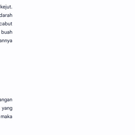
kejut.
darah
icabut
a buah
gannya
tangan
a yang
a maka