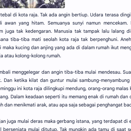
al di kota raja. Tak ada angin bertiup. Udara terasa ding
 di awan yang hitam. Semuanya sunyi namun mencekam. 
m juga tak kedengaran. Manusia tak tampak lalu lalang di
na tiba-tiba mati seolah kota raja tak berpenghuni. Ane
unyi maka kucing dan anjing yang ada di dalam rumah ikut men
a atau kolong-kolong rumah.
kembali menggelegar dan angin tiba-tiba mulai mendesau. Su
sik. Dan ketika kilat dan guntur mulai sambung-menyambun
minggu ini kota raja dilingkupi mendung, orang-orang malas 
lang. Dalam keadaan seperti itu memang enak di rumah dan
h dan menikmati arak, atau apa saja sebagai penghangat ba
jan juga mulai deras maka gerbang istana, yang terdapat di
 bersenjata mulai ditutup. Tak mungkin ada tamu di saat s