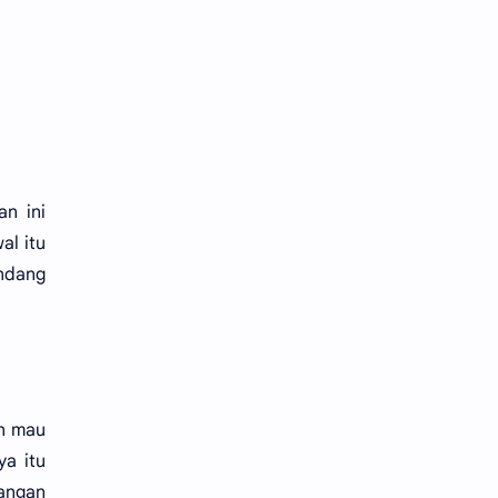
an ini
al itu
ndang
an mau
ya itu
yangan