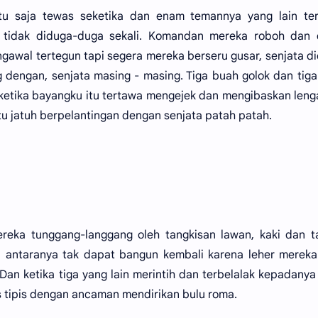
entu saja tewas seketika dan enam temannya yang lain ter
 tidak diduga-duga sekali. Komandan mereka roboh dan 
awal tertegun tapi segera mereka berseru gusar, senjata d
dengan, senjata masing - masing. Tiga buah golok dan tig
ketika bayangku itu tertawa mengejek dan mengibaskan len
itu jatuh berpelantingan dengan senjata patah patah.
ereka tunggang-langgang oleh tangkisan lawan, kaki dan 
di antaranya tak dapat bangun kembali karena leher merek
 Dan ketika tiga yang lain merintih dan terbelalak kepadany
 tipis dengan ancaman mendirikan bulu roma.