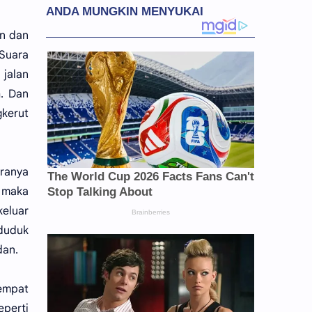
in dan
Suara
 jalan
h. Dan
gkerut
aranya
g maka
keluar
 duduk
dan.
 empat
eperti