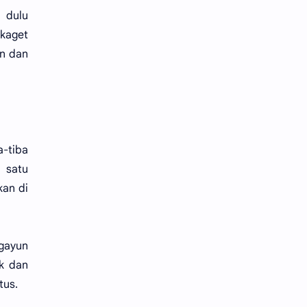
 dulu
 kaget
un dan
a-tiba
 satu
kan di
ngayun
ak dan
tus.