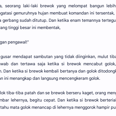
a, seorang laki-laki brewok yang melompat bangun lebih
ngatasi gemuruhnya hujan membuat komandan ini tersentak,
 gerbang sudah ditutup. Dan ketika enam temannya terteg
ang tinggi besar ini membentak,
ngan pengawal!"
gusar mendapat sambutan yang tidak diinginkan, mulut tib
awab dan tertawa saja ketika si brewok mencabut golok,
Dan ketika si brewok kembali bertanya dan golok ditodong
n ini menangkap dan langsung mencengkeram golok.
olok tiba-tiba patah dan se brewok berseru kaget, orang me
ar lehernya, begitu cepat. Dan ketika si brewok berteri
 tahu mata golok menancap di lehernya menggorok hampir pu