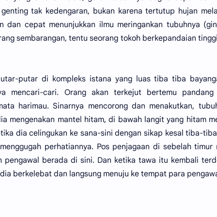
s genting tak kedengaran, bukan karena tertutup hujan mel
gan dan cepat menunjukkan ilmu meringankan tubuhnya (gi
orang sembarangan, tentu seorang tokoh berkepandaian tingg
tar-putar di kompleks istana yang luas tiba tiba bayang
ya mencari-cari. Orang akan terkejut bertemu pandang
i mata harimau. Sinarnya mencorong dan menakutkan, tubu
dia mengenakan mantel hitam, di bawah langit yang hitam m
tika dia celingukan ke sana-sini dengan sikap kesal tiba-tib
menggugah perhatiannya. Pos penjagaan di sebelah timur 
 pengawal berada di sini. Dan ketika tawa itu kembali ter
 dia berkelebat dan langsung menuju ke tempat para pengawal