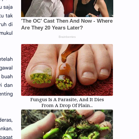
u saja
tu tak
ruh di
emukul
etelah
gawal
 buah
yi dan
nting
Fungus Is A Parasite, And It Dies
From A Drop Of Plain...
deras,
ankan.
bagat