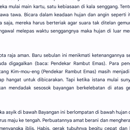
ka mulai main kartu, satu kebiasaan di kala senggang. Tent
tawa tawa. Bicara dalam keadaan hujan dan angin seperti i
a saja, mereka harus berteriak agar suara tak ditelan gemu
pengawal melepas waktu senggangnya maka hujan di luar m
ota raja aman. Baru sebulan ini menikmati ketenangannya s
da digagalkan (baca: Pendekar Rambut Emas). Para pen
ntang Kim-mou-eng (Pendekar Rambut Emas) masih menjadi
tap hangat untuk dibicarakan. Tapi ketika istana mulai sun
kan mendadak sesosok bayangan berkelebatan di atas ge
ka asyik di bawah Bayangan ini berlompatan di bawah hujan 
terus maju ke tengah. Perbuatannya amat berani dan mengher
enyangka iblis. Habis, gerak tubuhnya begitu cepat dan 