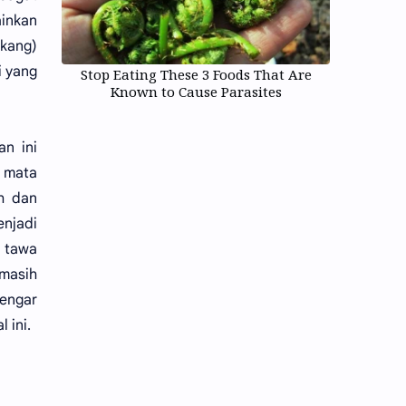
ainkan
nkang)
i yang
Stop Eating These 3 Foods That Are
Known to Cause Parasites
an ini
 mata
h dan
enjadi
a tawa
masih
dengar
 ini.