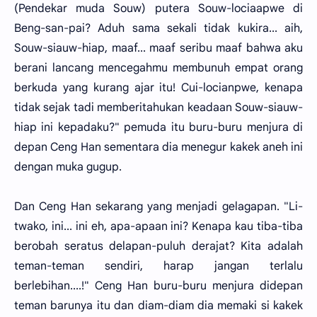
(Pendekar muda Souw) putera Souw-lociaapwe di
Beng-san-pai? Aduh sama sekali tidak kukira... aih,
Souw-siauw-hiap, maaf... maaf seribu maaf bahwa aku
berani lancang mencegahmu membunuh empat orang
berkuda yang kurang ajar itu! Cui-locianpwe, kenapa
tidak sejak tadi memberitahukan keadaan Souw-siauw-
hiap ini kepadaku?" pemuda itu buru-buru menjura di
depan Ceng Han sementara dia menegur kakek aneh ini
dengan muka gugup.
Dan Ceng Han sekarang yang menjadi gelagapan. "Li-
twako, ini... ini eh, apa-apaan ini? Kenapa kau tiba-tiba
berobah seratus delapan-puluh derajat? Kita adalah
teman-teman sendiri, harap jangan terlalu
berlebihan....!" Ceng Han buru-buru menjura didepan
teman barunya itu dan diam-diam dia memaki si kakek