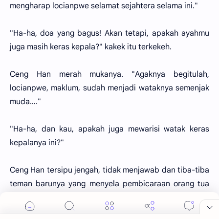
mengharap locianpwe selamat sejahtera selama ini."
"Ha-ha, doa yang bagus! Akan tetapi, apakah ayahmu
juga masih keras kepala?" kakek itu terkekeh.
Ceng Han merah mukanya. "Agaknya begitulah,
locianpwe, maklum, sudah menjadi wataknya semenjak
muda…."
"Ha-ha, dan kau, apakah juga mewarisi watak keras
kepalanya ini?"
Ceng Han tersipu jengah, tidak menjawab dan tiba-tiba
teman barunya yang menyela pembicaraan orang tua
ini dengan mulut tersenyum, "Cui-locianpwe, ada
pepatah mengatakan bahwa buah biasanya jatuh tidak