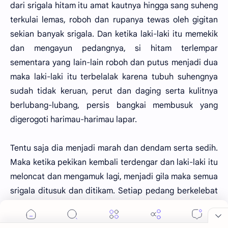
dari srigala hitam itu amat kautnya hingga sang suheng
terkulai lemas, roboh dan rupanya tewas oleh gigitan
sekian banyak srigala. Dan ketika laki-laki itu memekik
dan mengayun pedangnya, si hitam terlempar
sementara yang lain-lain roboh dan putus menjadi dua
maka laki-laki itu terbelalak karena tubuh suhengnya
sudah tidak keruan, perut dan daging serta kulitnya
berlubang-lubang, persis bangkai membusuk yang
digerogoti harimau-harimau lapar.
Tentu saja dia menjadi marah dan dendam serta sedih.
Maka ketika pekikan kembali terdengar dan laki-laki itu
meloncat dan mengamuk lagi, menjadi gila maka semua
srigala ditusuk dan ditikam. Setiap pedang berkelebat
tentu dua atau tiga srigala roboh. Hanya srigala hitam
yang kebal dan kuat itu yang mampu bertahan, bangkit