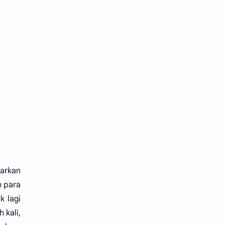
arkan
h para
k lagi
 kali,