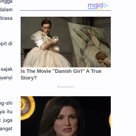
hingga
dalam
biasa
pit di
-sajak
nyanyi
g-shi
ya itu
k juga
angat