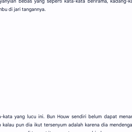
nyanyian bebas yang seperti kata-kata berirama, kadang-
bu di jari tangannya.
-kata yang lucu ini. Bun Houw sendiri belum dapat mena
dan kalau pun dia ikut tersenyum adalah karena dia mendeng