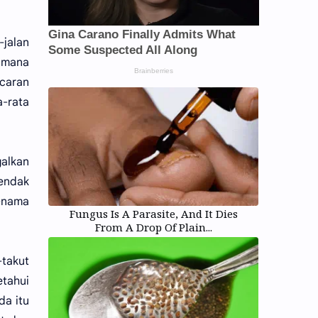
-jalan
i mana
ncaran
a-rata
alkan
hendak
a-nama
Fungus Is A Parasite, And It Dies
From A Drop Of Plain...
-takut
tahui
da itu