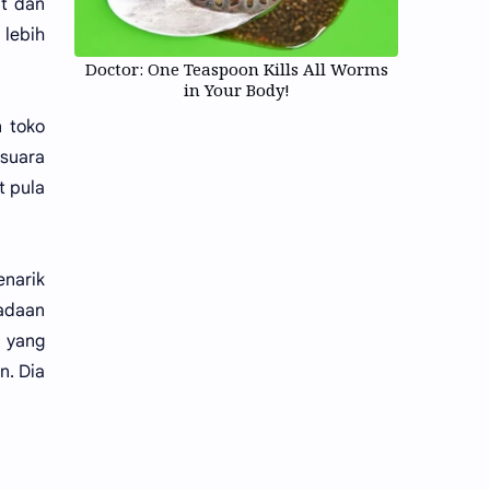
at dan
 lebih
Doctor: One Teaspoon Kills All Worms
in Your Body!
n toko
suara
t pula
enarik
eadaan
a yang
n. Dia