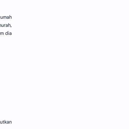
rumah
murah,
um dia
utkan