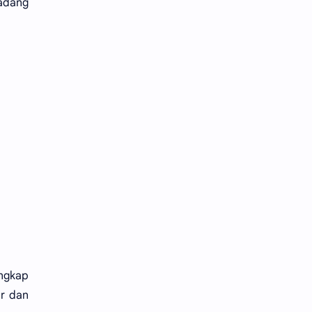
kadang
ngkap
ar dan