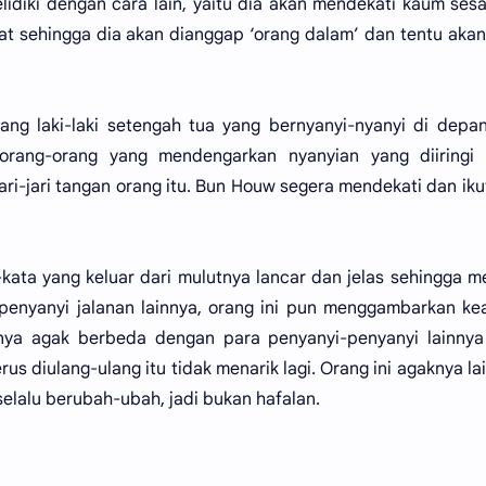
idiki dengan cara lain, yaitu dia akan mendekati kaum ses
t sehingga dia akan dianggap ‘orang dalam’ dan tentu akan
rang laki-laki setengah tua yang bernyanyi-nyanyi di depa
rang-orang yang mendengarkan nyanyian yang diiringi 
i-jari tangan orang itu. Bun Houw segera mendekati dan iku
kata yang keluar dari mulutnya lancar dan jelas sehingga m
 penyanyi jalanan lainnya, orang ini pun menggambarkan k
tanya agak berbeda dengan para penyanyi-penyanyi lainny
us diulang-ulang itu tidak menarik lagi. Orang ini agaknya lai
selalu berubah-ubah, jadi bukan hafalan.