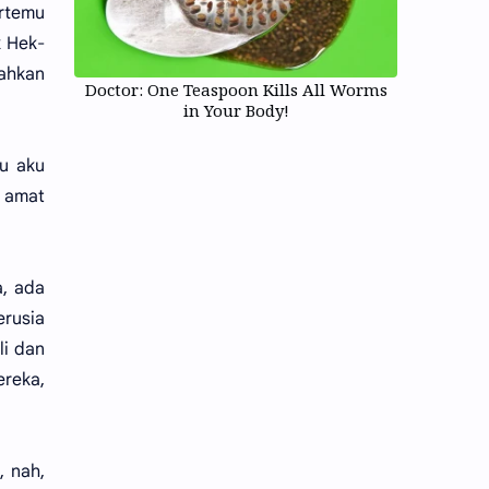
ertemu
k Hek-
ahkan
Doctor: One Teaspoon Kills All Worms
in Your Body!
tu aku
 amat
a, ada
erusia
li dan
ereka,
, nah,