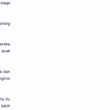
 siaga
 orang
ereka
h anak
ga dan
ngirim
a itu
 lebih