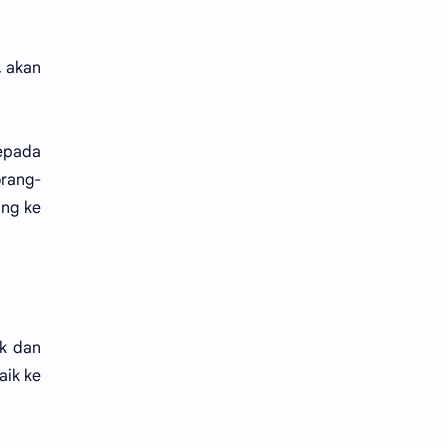
, akan
kepada
orang-
ang ke
ak dan
aik ke