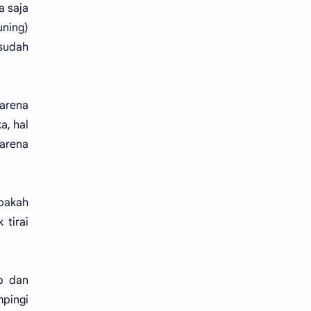
a saja
ning)
 sudah
karena
a, hal
karena
pakah
 tirai
p dan
mpingi