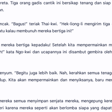
eta. Tiga orang gadis cantik ini bersikap tenang dan siap
n.
cak. “Bagus!” teriak Thai-kwi. “Hek-liong-li mengirim tiga
tu kalau membunuh mereka bertiga ini!”
 mereka bertiga kepadaku! Setelah kita mempermainkan m
h!” kata Ngo-kwi dan ucapannya ini disambut gembira ole
nyum. “Begitu juga lebih baik. Nah, kerahkan semua tena
hidup. Kita akan mempermainkan dan menyiksanya, baru me
mereka semua menyimpan senjata mereka, mengepung keret
eri karena mereka seperti akan berlomba siapa yang dapat