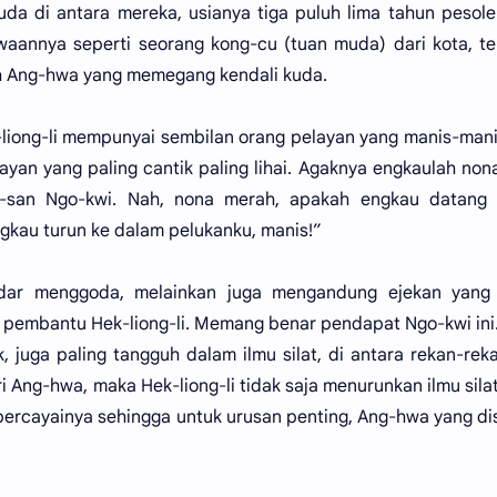
uda di antara mereka, usianya tiga puluh lima tahun pesol
annya seperti seorang kong-cu (tuan muda) dari kota, te
h Ang-hwa yang memegang kendali kuda.
iong-li mempunyai sembilan orang pelayan yang manis-man
an yang paling cantik paling lihai. Agaknya engkaulah non
-san Ngo-kwi. Nah, nona merah, apakah engkau datang 
gkau turun ke dalam pelukanku, manis!”
dar menggoda, melainkan juga mengandung ejekan yang 
embantu Hek-liong-li. Memang benar pendapat Ngo-kwi ini
 juga paling tangguh dalam ilmu silat, di antara rekan-rek
i Ang-hwa, maka Hek-liong-li tidak saja menurunkan ilmu sila
percayainya sehingga untuk urusan penting, Ang-hwa yang di