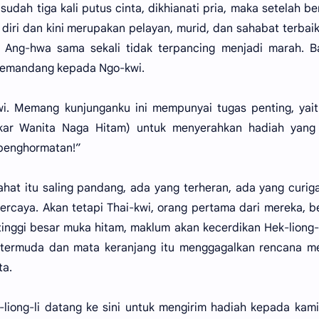
sudah tiga kali putus cinta, dikhianati pria, maka setelah b
diri dan kini merupakan pelayan, murid, dan sahabat terbai
, Ang-hwa sama sekali tidak terpancing menjadi marah. B
 memandang kepada Ngo-kwi.
wi. Memang kunjunganku ini mempunyai tugas penting, yai
dekar Wanita Naga Hitam) untuk menyerahkan hadiah yang
 penghormatan!”
ahat itu saling pandang, ada yang terheran, ada yang curig
rcaya. Akan tetapi Thai-kwi, orang pertama dari mereka, b
inggi besar muka hitam, maklum akan kecerdikan Hek-liong-
g termuda dan mata keranjang itu menggagalkan rencana m
ta.
liong-li datang ke sini untuk mengirim hadiah kepada kami