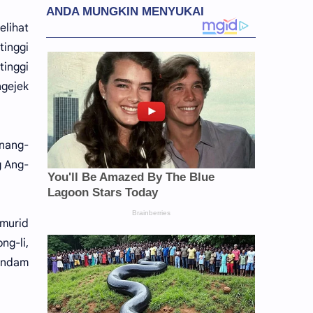
elihat
tinggi
tinggi
ngejek
enang-
g Ang-
murid
g-li,
dendam