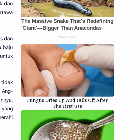
ek dan
rtawa
is dan
a baju
untuk
tidak
. Ang-
Fungus Dries Up And Falls Off After
annya.
The First Use
t yang
serahi