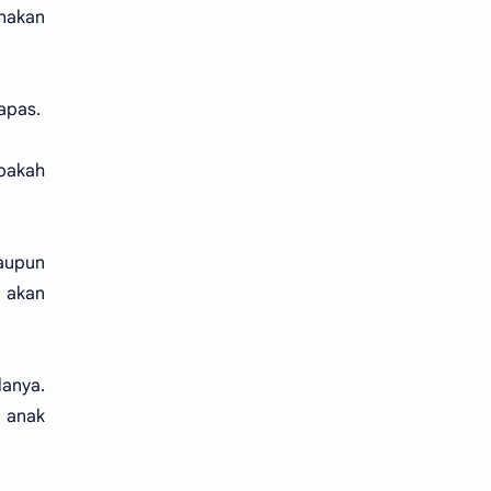
anakan
apas.
Apakah
laupun
 akan
lanya.
n anak