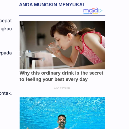
cepat
ngkau
kepada
ontak,