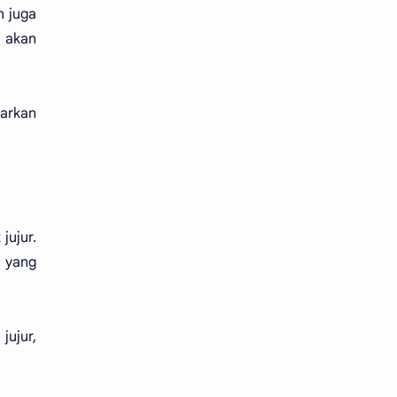
n juga
a akan
sarkan
jujur.
a yang
ujur,