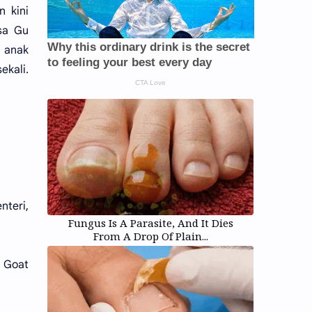
n kini
sa Gu
 anak
ekali.
nteri,
Fungus Is A Parasite, And It Dies
From A Drop Of Plain...
i Goat