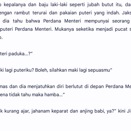
 kepalanya dan baju laki-laki seperti jubah butut itu, da
engan rambut terurai dan pakaian puteri yang indah. Jak
ena dia tahu bahwa Perdana Menteri mempunyai seorang
puteri Perdana Menteri. Mukanya seketika menjadi pucat s
p.
teri paduka...?”
lagi puteriku? Boleh, silahkan maki lagi sepuasmu“
mas dan dia menjatuhkan diri berlutut di depan Perdana Me
na tidak tahu maka hamba...“
 kurang ajar, jahanam keparat dan anjing babi, ya?” kini J