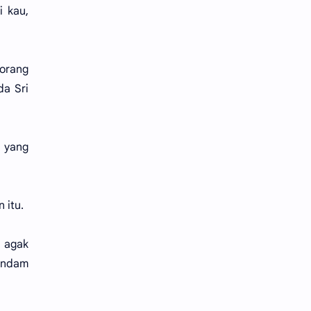
i kau,
 orang
da Sri
 yang
 itu.
u agak
dendam