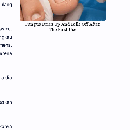
ulang
Fungus Dries Up And Falls Off After
asmu,
The First Use
engkau
mena.
arena
na dia
laskan
kanya