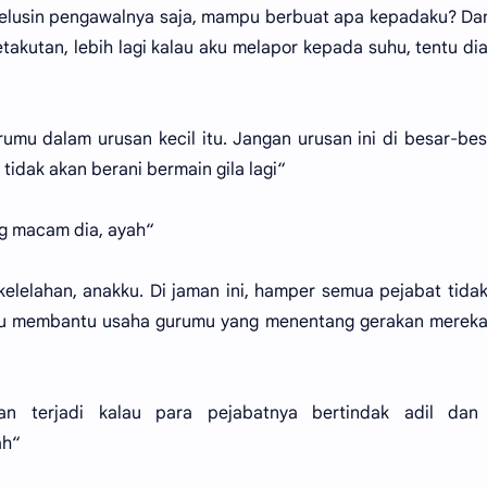
 selusin pengawalnya saja, mampu berbuat apa kepadaku? Da
akutan, lebih lagi kalau aku melapor kepada suhu, tentu di
u dalam urusan kecil itu. Jangan urusan ini di besar-be
tidak akan berani bermain gila lagi“
g macam dia, ayah“
lelahan, anakku. Di jaman ini, hamper semua pejabat tidak 
gkau membantu usaha gurumu yang menentang gerakan merek
an terjadi kalau para pejabatnya bertindak adil dan j
ah“