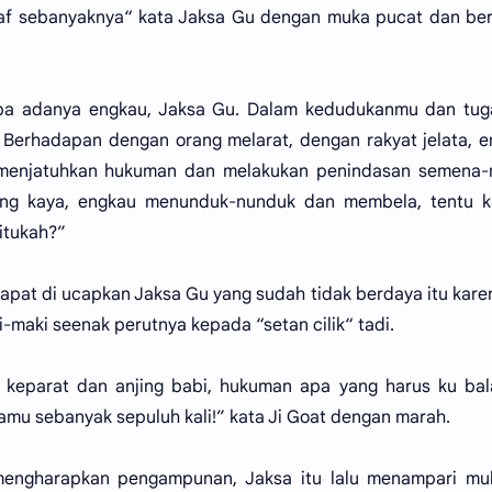
f sebanyaknya“ kata Jaksa Gu dengan muka pucat dan ber
apa adanya engkau, Jaksa Gu. Dalam kedudukanmu dan tug
a. Berhadapan dengan orang melarat, dengan rakyat jelata, 
 menjatuhkan hukuman dan melakukan penindasan semena-
ang kaya, engkau menunduk-nunduk dan membela, tentu k
itukah?”
 dapat di ucapkan Jaksa Gu yang sudah tidak berdaya itu kare
maki seenak perutnya kepada “setan cilik“ tadi.
m keparat dan anjing babi, hukuman apa yang harus ku ba
mu sebanyak sepuluh kali!” kata Ji Goat dengan marah.
mengharapkan pengampunan, Jaksa itu lalu menampari mu