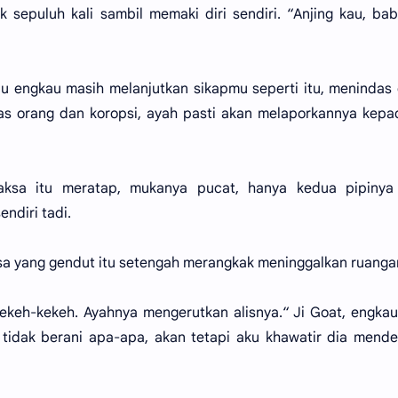
sepuluh kali sambil memaki diri sendiri. “Anjing kau, bab
lau engkau masih melanjutkan sikapmu seperti itu, menindas
ras orang dan koropsi, ayah pasti akan melaporkannya kepa
Jaksa itu meratap, mukanya pucat, hanya kedua pipinya
ndiri tadi.
sa yang gendut itu setengah merangkak meninggalkan ruangan
rkekeh-kekeh. Ayahnya mengerutkan alisnya.“ Ji Goat, engka
ia tidak berani apa-apa, akan tetapi aku khawatir dia men