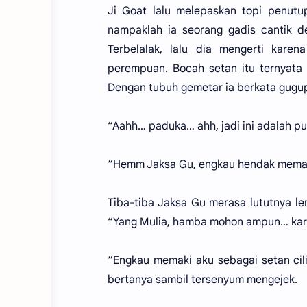
Ji Goat lalu melepaskan topi penutup
nampaklah ia seorang gadis cantik d
Terbelalak, lalu dia mengerti kar
perempuan. Bocah setan itu ternyata 
Dengan tubuh gemetar ia berkata gugu
“Aahh… paduka… ahh, jadi ini adalah pu
“Hemm Jaksa Gu, engkau hendak memaki 
Tiba-tiba Jaksa Gu merasa lututnya le
“Yang Mulia, hamba mohon ampun… kare
“Engkau memaki aku sebagai setan cilik
bertanya sambil tersenyum mengejek.