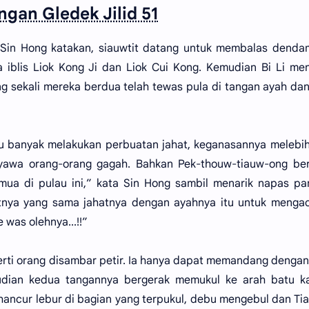
ngan Gledek Jilid 51
Sin Hong katakan, siauwtit datang untuk membalas denda
 iblis Liok Kong Ji dan Liok Cui Kong. Kemudian Bi Li me
ng sekali mereka berdua telah tewas pula di tangan ayah da
 banyak melakukan perbuatan jahat, keganasannya melebihi
yawa orang-orang gagah. Bahkan Pek-thouw-tiauw-ong be
emua di pulau ini,” kata Sin Hong sambil menarik napas pa
tnya yang sama jahatnya dengan ayahnya itu untuk mengac
 was olehnya...!!”
erti orang disambar petir. Ia hanya dapat memandang denga
udian kedua tangannya bergerak memukul ke arah batu ka
hancur lebur di bagian yang terpukul, debu mengebul dan Ti