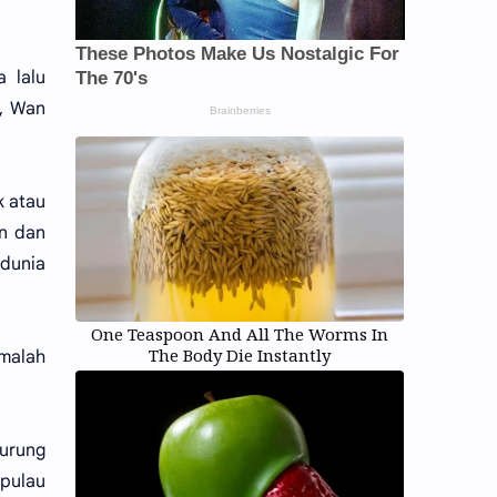
 lalu
, Wan
k atau
an dan
dunia
One Teaspoon And All The Worms In
The Body Die Instantly
 malah
urung
 pulau