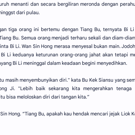
suruh menanti dan secara bergiliran meronda dengan perah
minggst dari pulau.
an tiga orang ini bertemu dengan Tiang Bu, ternyata Bi Li
Tiang Bu. Semua orang menjadi terharu sekali dan diam-dia
nta Bi Li. Wan Sin Hong merasa menyesal bukan main. Jodo
n Bi Li keduanya keturunan orang-orang jahat akan tetapi m
ayang Bi Li meninggal dalam keadaan begini menyedihkan.
ntu masih menyembunyikan diri." kata Bu Kek Siansu yang se
ong Ji. "Lebih baik sekarang kita mengerahkan tenaga 
itu bisa meloloskan diri dari tangan kita.”
 Sin Hong. “Tiang Bu, apakah kau hendak mencari jejak Liok K