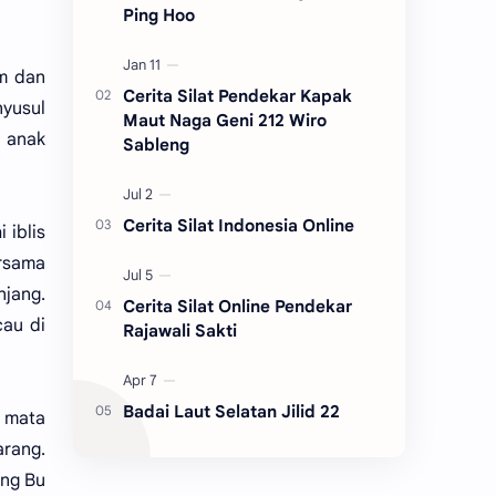
Ping Hoo
m dan
Cerita Silat Pendekar Kapak
nyusul
Maut Naga Geni 212 Wiro
n anak
Sableng
Cerita Silat Indonesia Online
 iblis
rsama
njang.
Cerita Silat Online Pendekar
au di
Rajawali Sakti
Badai Laut Selatan Jilid 22
n mata
rang.
ang Bu