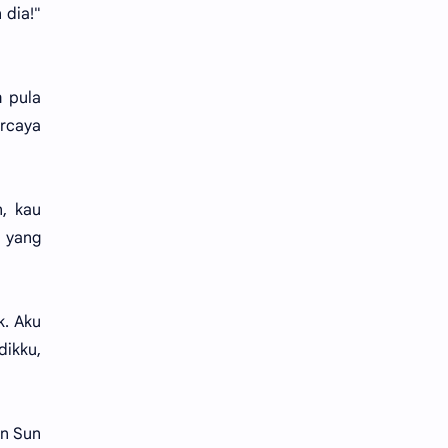
 dia!"
 pula
ercaya
n, kau
n yang
k. Aku
dikku,
an Sun