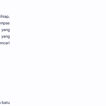
ihiap,
rampas
, yang
h yang
encari
h batu