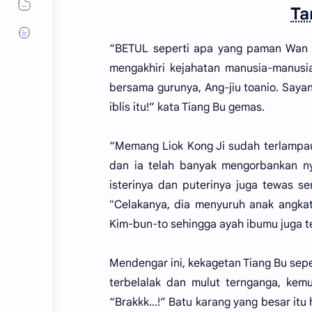
Ta
“BETUL seperti apa yang paman Wan 
mengakhiri kejahatan manusia-manusia
bersama gurunya, Ang-jiu toanio. Saya
iblis itu!” kata Tiang Bu gemas.
“Memang Liok Kong Ji sudah terlampau
dan ia telah banyak mengorbankan n
isterinya dan puterinya juga tewas s
"Celakanya, dia menyuruh anak angka
Kim-bun-to sehingga ayah ibumu juga te
Mendengar ini, kekagetan Tiang Bu sep
terbelalak dan mulut ternganga, kem
“Brakkk…!” Batu karang yang besar itu 