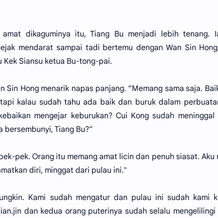
mat dikaguminya itu, Tiang Bu menjadi lebih tenang. Ia
ejak mendarat sampai tadi bertemu dengan Wan Sin Hong
u Kek Siansu ketua Bu-tong-pai.
n Sin Hong menarik napas panjang. “Memang sama saja. Bai
tetapi kalau sudah tahu ada baik dan buruk dalam perbuat
kebaikan mengejar keburukan? Cui Kong sudah meninggal 
dia bersembunyi, Tiang Bu?”
ek-pek. Orang itu memang amat licin dan penuh siasat. Aku
atkan diri, minggat dari pulau ini."
ungkin. Kami sudah mengatur dan pulau ini sudah kami k
an.jin dan kedua orang puterinya sudah selalu mengelilingi