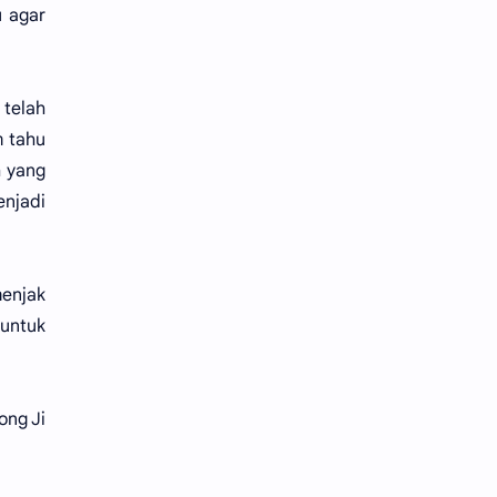
u agar
 telah
m tahu
h yang
enjadi
menjak
untuk
ong Ji