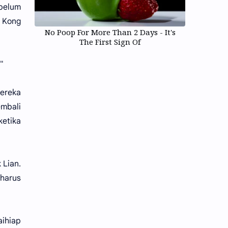
belum
k Kong
No Poop For More Than 2 Days - It's
The First Sign Of
"
mereka
embali
ketika
 Lian.
 harus
aihiap