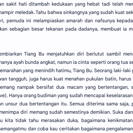
n sakit hati ditambah kedukaan yang hebat tadi telah me
ampir meledak. Tahu bahwa sinkangnya yang sudah kuat seka
i, pemuda ini melampiaskan amarah dan nafsunya kepada
skan sebagian besar tekanan pada dadanya, membuat ia m
biarkan Tiang Bu menjatuhkan diri berlutut sambil mena
nya ayah bunda angkat, namun ia cinta seperti orang tua se
emarahan yang menindih hatimu, Tiang Bu. Seorang laki-laki
wan tangguh, juga harus kuat menahan pukulan batin, harus
 memang nampak bersifat dua macam yang bertentangan, s
ive). Hanya orang budiman yang sudah mencapai keselarasan
n unsur dua bertentangan itu. Semua diterima sama saja,
 menimpa diri memang sudah semestinya demikian. Suka da
 kita tidak tahu merasakan duka, bagaimana kenikmatan
 semangatmu dan coba kau ceritakan bagaimana pengalaman