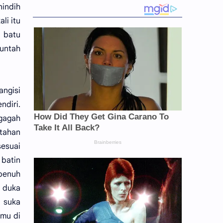
nindih
li itu
 batu
untah
ngisi
ndiri.
 gagah
 tahan
esuai
 batin
 penuh
n duka
 suka
mu di