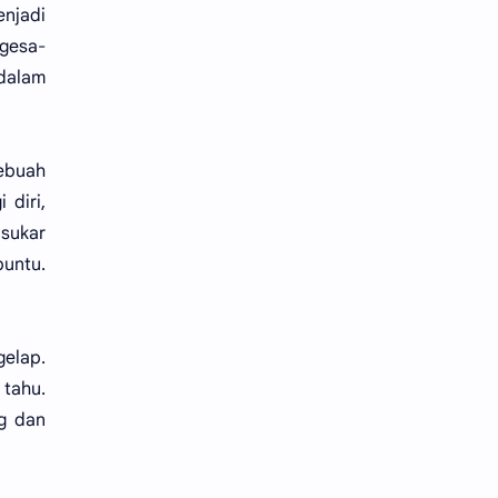
enjadi
rgesa-
 dalam
ebuah
 diri,
 sukar
buntu.
elap.
 tahu.
g dan