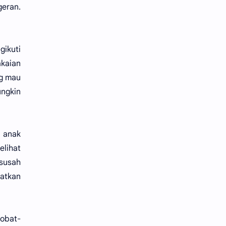
geran.
gikuti
akaian
ng mau
ungkin
i anak
elihat
susah
atkan
 obat-