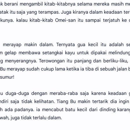
ak berani mengambil kitab-kitabnya selama mereka masih m
 katak itu saja yang terampas. Juga kiranya dalam keadaan te
akunya. kalau kitab-kitab Omei-san itu sampai terjatuh ke
u merayap makin dalam. Ternyata gua kecil itu adalah s
m gelap membawa setangkai kayu untuk dipakai melindungi
g menyerangnya. Terowongan itu panjang dan berliku-liku,
Bu merayap sudah cukup lama ketika ia tiba di sebuah jalan 
 sumur!
tau duga-duga dengan meraba-raba saja karena keadaan g
iri saja tidak kelihatan. Tiang Bu makin tertarik dia ingin
 ada padanya. ia mencabut batu kecil dari dinding karan
ah, juga tidak terlalu dalam.