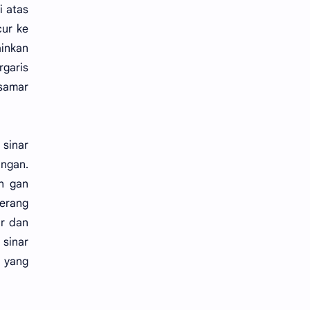
i atas
cur ke
ainkan
rgaris
 samar
 sinar
ungan.
on gan
terang
ar dan
 sinar
n yang