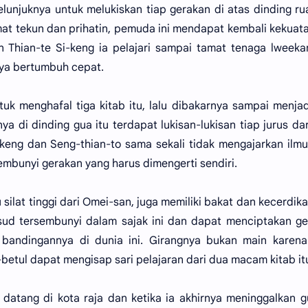
elunjuknya untuk melukiskan tiap gerakan di atas dinding r
amat tekun dan prihatin, pemuda ini mendapat kembali kekuat
n Thian-te Si-keng ia pelajari sampai tamat tenaga lweek
nya bertumbuh cepat.
uk menghafal tiga kitab itu, lalu dibakarnya sampai menja
a di dinding gua itu terdapat lukisan-lukisan tiap jurus dar
i-keng dan Seng-thian-to sama sekali tidak mengajarkan ilmu 
sembunyi gerakan yang harus dimengerti sendiri.
 silat tinggi dari Omei-san, juga memiliki bakat dan kecerdika
d tersembunyi dalam sajak ini dan dapat menciptakan ge
ada bandingannya di dunia ini. Girangnya bukan main karen
betul dapat mengisap sari pelajaran dari dua macam kitab it
datang di kota raja dan ketika ia akhirnya meninggalkan g