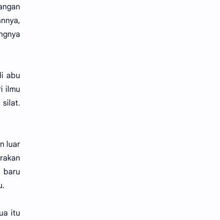
uangan
annya,
angnya
di abu
i ilmu
silat.
n luar
rakan
a baru
u.
ua itu