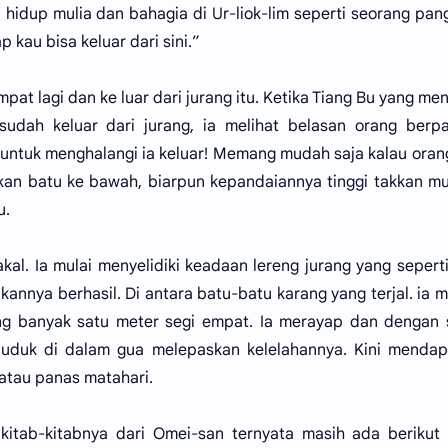
 hidup mulia dan bahagia di Ur-liok-lim seperti seorang pan
kau bisa keluar dari sini.”
pat lagi dan ke luar dari jurang itu. Ketika Tiang Bu yang men
sudah keluar dari jurang, ia melihat belasan orang berp
p untuk menghalangi ia keluar! Memang mudah saja kalau ora
an batu ke bawah, biarpun kepandaiannya tinggi takkan m
u.
akal. Ia mulai menyelidiki keadaan lereng jurang yang sepert
ikannya berhasil. Di antara batu-batu karang yang terjal. ia m
ng banyak satu meter segi empat. Ia merayap dan dengan 
uduk di dalam gua melepaskan kelelahannya. Kini mendap
 atau panas matahari.
kitab-kitabnya dari Omei-san ternyata masih ada berikut