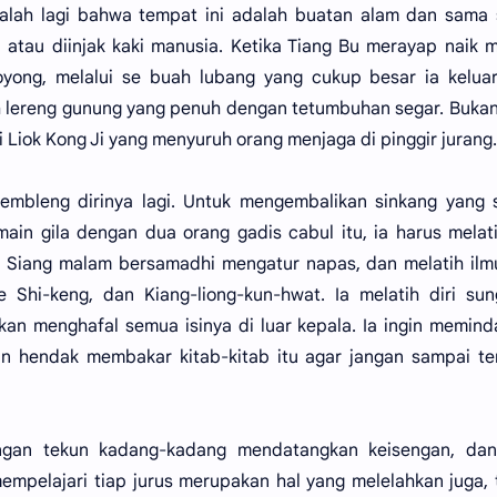
salah lagi bahwa tempat ini adalah buatan alam dan sama 
atau diinjak kaki manusia. Ketika Tiang Bu merayap naik m
oyong, melalui se buah lubang yang cukup besar ia kelua
ah lereng gunung yang penuh dengan tetumbuhan segar. Buka
Liok Kong Ji yang menyuruh orang menjaga di pinggir jurang.
embleng dirinya lagi. Untuk mengembalikan sinkang yang 
in gila dengan dua orang gadis cabul itu, ia harus melati
. Siang malam bersamadhi mengatur napas, dan melatih ilm
te Shi-keng, dan Kiang-liong-kun-hwat. Ia melatih diri su
kan menghafal semua isinya di luar kepala. Ia ingin memin
n hendak membakar kitab-kitab itu agar jangan sampai te
engan tekun kadang-kadang mendatangkan keisengan, dan
empelajari tiap jurus merupakan hal yang melelahkan juga,