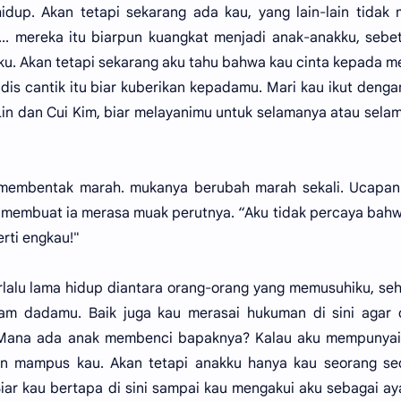
dup. Akan tetapi sekarang ada kau, yang lain-lain tidak
... mereka itu biarpun kuangkat menjadi anak-anakku, sebe
ku. Akan tetapi sekarang aku tahu bahwa kau cinta kepada m
is cantik itu biar kuberikan kepadamu. Mari kau ikut denga
 Lin dan Cui Kim, biar melayanimu untuk selamanya atau sela
u membentak marah. mukanya berubah marah sekali. Ucapan
ar membuat ia merasa muak perutnya. “Aku tidak percaya bah
rti engkau!"
erlalu lama hidup diantara orang-orang yang memusuhiku, se
am dadamu. Baik juga kau merasai hukuman di sini agar 
. Mana ada anak membenci bapaknya? Kalau aku mempunyai
ikin mampus kau. Akan tetapi anakku hanya kau seorang s
iar kau bertapa di sini sampai kau mengakui aku sebagai a