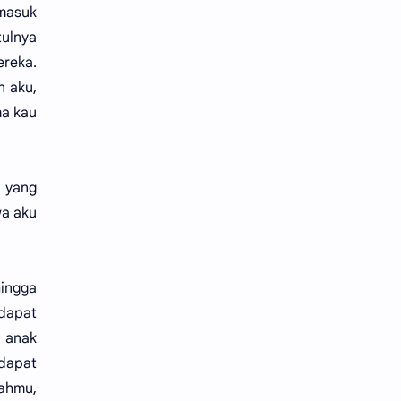
 masuk
tulnya
ereka.
n aku,
ma kau
 yang
wa aku
hingga
dapat
 anak
edapat
yahmu,