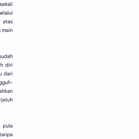
sekali
elalui
r atas
n main
sudah
h diri
u dari
ngguh-
dahkan
rjatuh
 pula
 tanpa