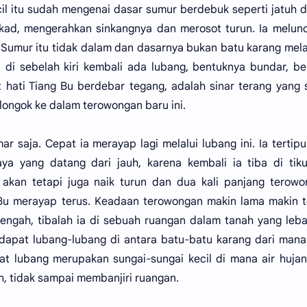
cil itu sudah mengenai dasar sumur berdebuk seperti jatuh d
ekad, mengerahkan sinkangnya dan merosot turun. Ia melun
 Sumur itu tidak dalam dan dasarnya bukan batu karang mel
 di sebelah kiri kembali ada lubang, bentuknya bundar, be
hati Tiang Bu berdebar tegang, adalah sinar terang yang
melongok ke dalam terowongan baru ini.
r saja. Cepat ia merayap lagi melalui lubang ini. Ia tertipu
ya yang datang dari jauh, karena kembali ia tiba di tik
ku akan tetapi juga naik turun dan dua kali panjang terow
 Bu merayap terus. Keadaan terowongan makin lama makin 
engah, tibalah ia di sebuah ruangan dalam tanah yang leb
rdapat lubang-lubang di antara batu-batu karang dari mana
t lubang merupakan sungai-sungai kecil di mana air huja
h, tidak sampai membanjiri ruangan.