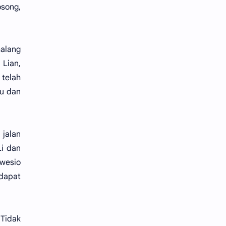
osong,
halang
 Lian,
telah
tu dan
 jalan
Li dan
wesio
dapat
 Tidak