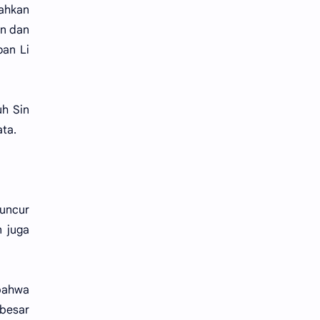
bahkan
an dan
an Li
uh Sin
ata.
luncur
n juga
 bahwa
 besar