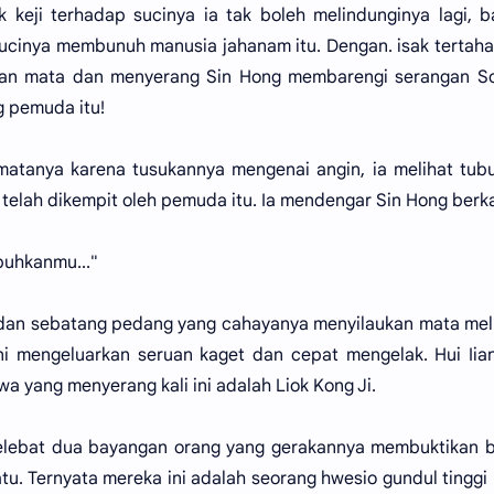
 keji terhadap sucinya ia tak boleh melindunginya lagi, 
ucinya membunuh manusia jahanam itu. Dengan. isak tertah
kan mata dan menyerang Sin Hong membarengi serangan So
g pemuda itu!
 matanya karena tusukannya mengenai angin, ia melihat tub
telah dikempit oleh pemuda itu. Ia mendengar Sin Hong berk
buhkanmu..."
g dan sebatang pedang yang cahayanya menyilaukan mata me
i mengeluarkan seruan kaget dan cepat mengelak. Hui Iia
 yang menyerang kali ini adalah Liok Kong Ji.
rkelebat dua bayangan orang yang gerakannya membuktikan
 satu. Ternyata mereka ini adalah seorang hwesio gundul tinggi