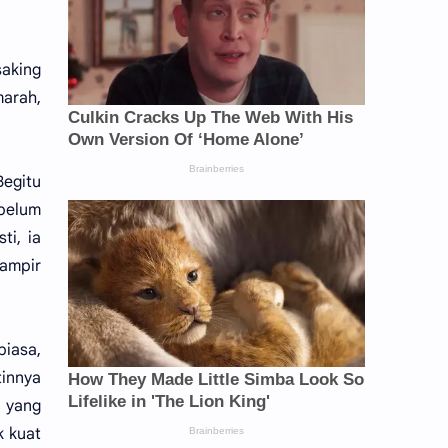
saking
marah,
egitu
 belum
ti, ia
hampir
biasa,
tinnya
n yang
k kuat