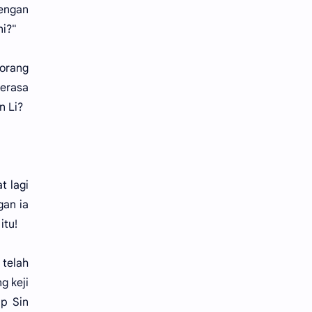
Dengan
ni?"
eorang
merasa
n Li?
t lagi
gan ia
itu!
 telah
g keji
ap Sin