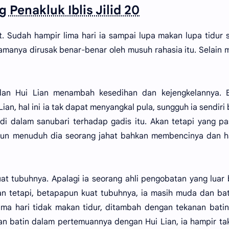
 Penakluk Iblis Jilid 20
. Sudah hampir lima hari ia sampai lupa makan lupa tidur 
manya dirusak benar-benar oleh musuh rahasia itu. Selain 
an Hui Lian menambah kesedihan dan kejengkelannya. B
Lian, hal ini ia tak dapat menyangkal pula, sungguh ia sendiri
i dalam sanubari terhadap gadis itu. Akan tetapi yang pas
u pun menuduh dia seorang jahat bahkan membencinya dan 
t tubuhnya. Apalagi ia seorang ahli pengobatan yang luar 
an tetapi, betapapun kuat tubuhnya, ia masih muda dan ba
lima hari tidak makan tidur, ditambah dengan tekanan bati
lan batin dalam pertemuannya dengan Hui Lian, ia hampir ta