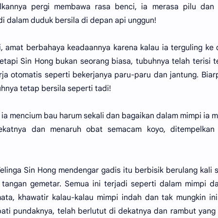
lkannya pergi membawa rasa benci, ia merasa pilu dan 
 di dalam duduk bersila di depan api unggun!
ni, amat berbahaya keadaannya karena kalau ia terguling ke
etapi Sin Hong bukan seorang biasa, tubuhnya telah terisi 
ja otomatis seperti bekerjanya paru-paru dan jantung. Biar
nya tetap bersila seperti tadi!
 ia mencium bau harum sekali dan bagaikan dalam mimpi ia m
dekatnya dan menaruh obat semacam koyo, ditempelkan
!” Telinga Sin Hong mendengar gadis itu berbisik berulang kali 
 tangan gemetar. Semua ini terjadi seperti dalam mimpi d
ta, khawatir kalau-kalau mimpi indah dan tak mungkin in
ati pundaknya, telah berlutut di dekatnya dan rambut yang