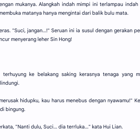
engan mukanya. Alangkah indah mimpi ini terlampau indah
 membuka matanya hanya mengintai dari balik bulu mata.
ras. "Suci, jangan...!" Seruan ini ia susul dengan gerakan p
cur menyerang leher Sin Hong!
u terhuyung ke belakang saking kerasnya tenaga yang m
lindungi.
 merusak hidupku, kau harus menebus dengan nyawamu!" Ke
di bingung.
ata, "Nanti dulu, Suci... dia terrluka..." kata Hui Lian.