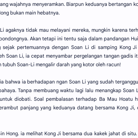
yang wajahnya menyeramkan. Biarpun keduanya bertangan k
ong bukan main hebatnya.
i agaknya tidak mau melayani mereka, mungkin karena ter
pondongnya. Akan tetapi ini tentu saja dalam pandangan Hui
 sejak pertemuannya dengan Soan Li di samping Kong Ji 
leh Soan Li, ia cepat menyambar pergelangan tangan gadis i
m tubuh Soan-Li mengalir darah yang kotor oleh racun!
ia bahwa ia berhadapan ngan Soan Li yang sudah terganggu
rbahaya. Tanpa membuang waktu lagi lalu menangkap Soan 
untuk diobati. Soal pembalasan terhadap Ba Mau Hoatu h
berambut panjang yang keduanya datang bersama Kong Ji, 
n Hong. ia melihat Kong Ji bersama dua kakek jahat di situ.