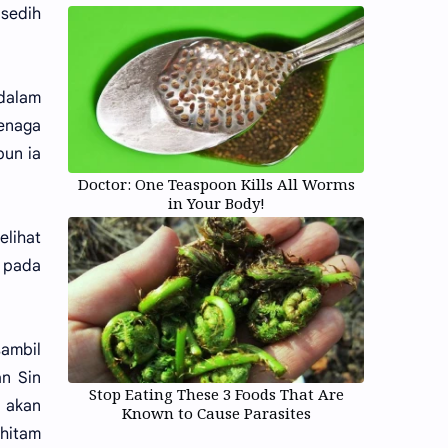
sedih
 dalam
tenaga
pun ia
Doctor: One Teaspoon Kills All Worms
in Your Body!
elihat
 pada
sambil
an Sin
Stop Eating These 3 Foods That Are
i akan
Known to Cause Parasites
 hitam