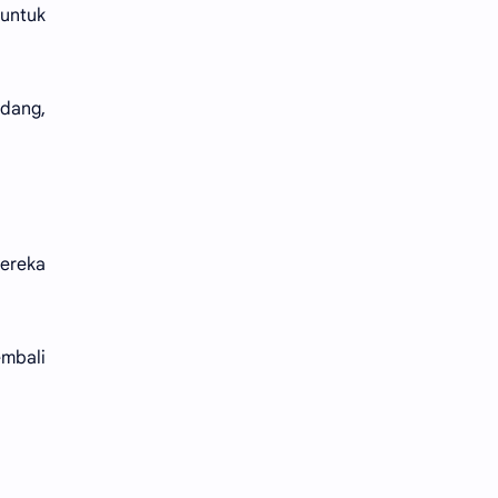
 untuk
edang,
ereka
mbali