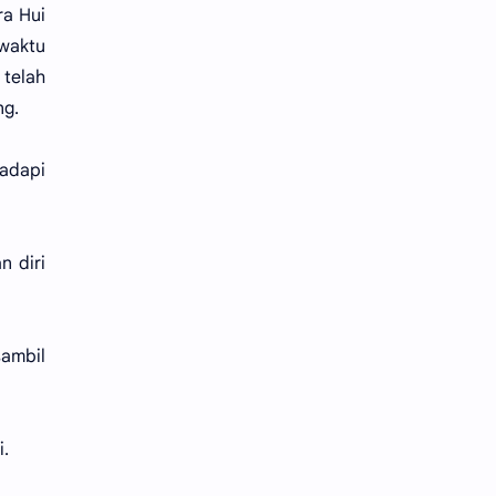
ra Hui
 waktu
telah
ng.
adapi
n diri
sambil
i.