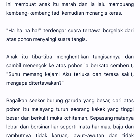
ini membuat anak itu marah dan ia lalu membuang
kembang-kembang tadi kemudian mcnangis keras.
"Ha ha ha ha!” terdengar suara tertawa bcrgelak dari
atas pohon menyaingi suara tangis.
Anak itu tiba-tiba menghentikan tangisannya dan
sambil menengok ke atas pohon ia berkata cemberut,
"Suhu memang kejam! Aku terluka dan terasa sakit,
mengapa ditertawakan?"
Bagaikan seekor burung garuda yang besar, dari atas
pohon itu melayang turun seorang kakek yang tinggi
besar dan berkulit muka kchitaman. Sepasang matanya
lebar dan bersinar liar seperti mata harimau, baju dan
rambutnva tidak karuan, awut-awutan dan tidak