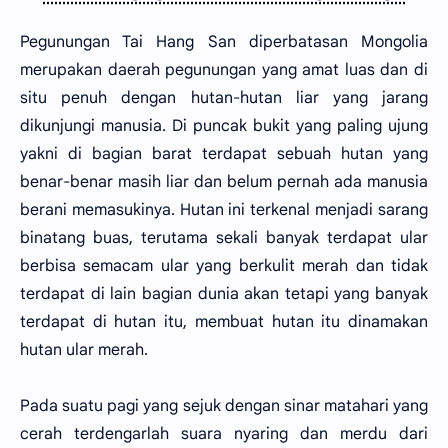
Pegunungan Tai Hang San diperbatasan Mongolia
merupakan daerah pegunungan yang amat luas dan di
situ penuh dengan hutan-hutan liar yang jarang
dikunjungi manusia. Di puncak bukit yang paling ujung
yakni di bagian barat terdapat sebuah hutan yang
benar-benar masih liar dan belum pernah ada manusia
berani memasukinya. Hutan ini terkenal menjadi sarang
binatang buas, terutama sekali banyak terdapat ular
berbisa semacam ular yang berkulit merah dan tidak
terdapat di lain bagian dunia akan tetapi yang banyak
terdapat di hutan itu, membuat hutan itu dinamakan
hutan ular merah.
Pada suatu pagi yang sejuk dengan sinar matahari yang
cerah terdengarlah suara nyaring dan merdu dari