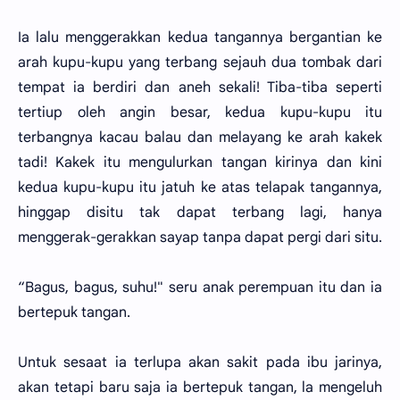
Ia lalu menggerakkan kedua tangannya bergantian ke
arah kupu-kupu yang terbang sejauh dua tombak dari
tempat ia berdiri dan aneh sekali! Tiba-tiba seperti
tertiup oleh angin besar, kedua kupu-kupu itu
terbangnya kacau balau dan melayang ke arah kakek
tadi! Kakek itu mengulurkan tangan kirinya dan kini
kedua kupu-kupu itu jatuh ke atas telapak tangannya,
hinggap disitu tak dapat terbang lagi, hanya
menggerak-gerakkan sayap tanpa dapat pergi dari situ.
“Bagus, bagus, suhu!" seru anak perempuan itu dan ia
bertepuk tangan.
Untuk sesaat ia terlupa akan sakit pada ibu jarinya,
akan tetapi baru saja ia bertepuk tangan, la mengeluh