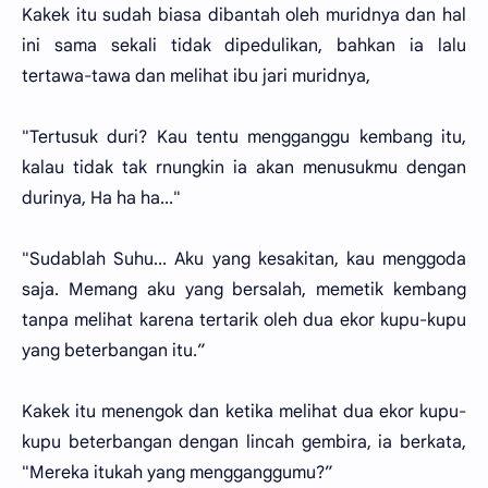
Kakek itu sudah biasa dibantah oleh muridnya dan hal
ini sama sekali tidak dipedulikan, bahkan ia lalu
tertawa-tawa dan melihat ibu jari muridnya,
"Tertusuk duri? Kau tentu mengganggu kembang itu,
kalau tidak tak rnungkin ia akan menusukmu dengan
durinya, Ha ha ha..."
"Sudablah Suhu... Aku yang kesakitan, kau menggoda
saja. Memang aku yang bersalah, memetik kembang
tanpa melihat karena tertarik oleh dua ekor kupu-kupu
yang beterbangan itu.”
Kakek itu menengok dan ketika melihat dua ekor kupu-
kupu beterbangan dengan lincah gembira, ia berkata,
"Mereka itukah yang mengganggumu?”