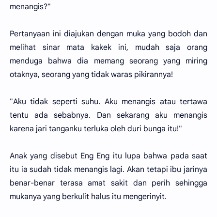
menangis?"
Pertanyaan ini diajukan dengan muka yang bodoh dan
melihat sinar mata kakek ini, mudah saja orang
menduga bahwa dia memang seorang yang miring
otaknya, seorang yang tidak waras pikirannya!
"Aku tidak seperti suhu. Aku menangis atau tertawa
tentu ada sebabnya. Dan sekarang aku menangis
karena jari tanganku terluka oleh duri bunga itu!"
Anak yang disebut Eng Eng itu lupa bahwa pada saat
itu ia sudah tidak menangis lagi. Akan tetapi ibu jarinya
benar-benar terasa amat sakit dan perih sehingga
mukanya yang berkulit halus itu mengerinyit.