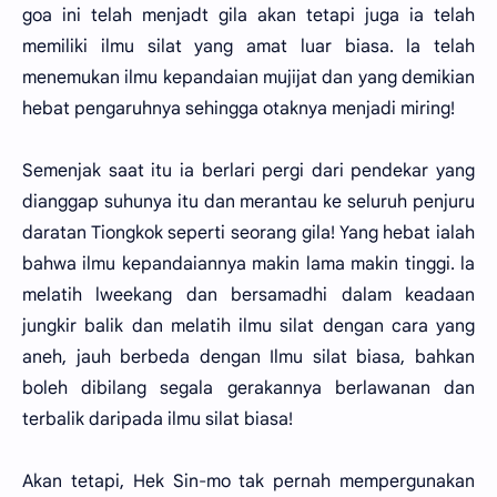
goa ini telah menjadt gila akan tetapi juga ia telah
memiliki ilmu silat yang amat luar biasa. la telah
menemukan ilmu kepandaian mujijat dan yang demikian
hebat pengaruhnya sehingga otaknya menjadi miring!
Semenjak saat itu ia berlari pergi dari pendekar yang
dianggap suhunya itu dan merantau ke seluruh penjuru
daratan Tiongkok seperti seorang gila! Yang hebat ialah
bahwa ilmu kepandaiannya makin lama makin tinggi. la
melatih lweekang dan bersamadhi dalam keadaan
jungkir balik dan melatih ilmu silat dengan cara yang
aneh, jauh berbeda dengan Ilmu silat biasa, bahkan
boleh dibilang segala gerakannya berlawanan dan
terbalik daripada ilmu silat biasa!
Akan tetapi, Hek Sin-mo tak pernah mempergunakan