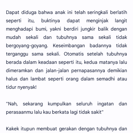
Dapat diduga bahwa anak ini telah seringkali berlatih
seperti itu, buktinya dapat menginjak langit
menghadapi bumi, yakni berdiri jungkir balik dengan
mudah sekali dan tubuhnya sama sekali tidak
bergoyang-goyang. Keseimbangan badannya tidak
terganggu sama sekali. Otomatis setelah tubuhnya
berada dalam keadaan seperti itu, kedua matanya lalu
dimeramkan dan jalan-jalan pernapasannya demikian
halus dan lambat seperti orang dalam semadhi atau
tidur nyenyak!
"Nah, sekarang kumpulkan seluruh ingatan dan
perasaanmu lalu kau berkata lagi tidak sakit"
Kakek itupun membuat gerakan dengan tubuhnya dan