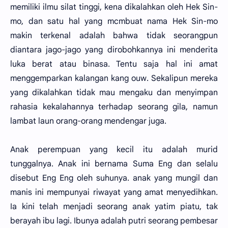
memiliki ilmu silat tinggi, kena dikalahkan oleh Hek Sin-
mo, dan satu hal yang mcmbuat nama Hek Sin-mo
makin terkenal adalah bahwa tidak seorangpun
diantara jago-jago yang dirobohkannya ini menderita
luka berat atau binasa. Tentu saja hal ini amat
menggemparkan kalangan kang ouw. Sekalipun mereka
yang dikalahkan tidak mau mengaku dan menyimpan
rahasia kekalahannya terhadap seorang gila, namun
lambat laun orang-orang mendengar juga.
Anak perempuan yang kecil itu adalah murid
tunggalnya. Anak ini bernama Suma Eng dan selalu
disebut Eng Eng oleh suhunya. anak yang mungil dan
manis ini mempunyai riwayat yang amat menyedihkan.
Ia kini telah menjadi seorang anak yatim piatu, tak
berayah ibu lagi. Ibunya adalah putri seorang pembesar