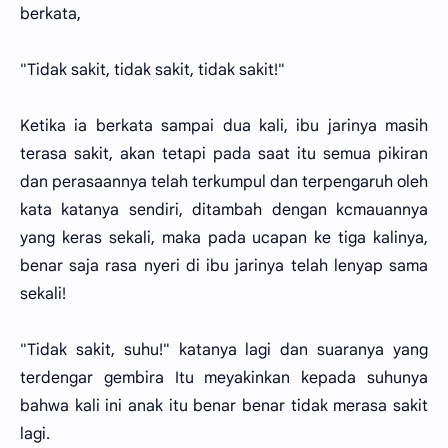
berkata,
"Tidak sakit, tidak sakit, tidak sakit!"
Ketika ia berkata sampai dua kali, ibu jarinya masih
terasa sakit, akan tetapi pada saat itu semua pikiran
dan perasaannya telah terkumpul dan terpengaruh oleh
kata katanya sendiri, ditambah dengan kcmauannya
yang keras sekali, maka pada ucapan ke tiga kalinya,
benar saja rasa nyeri di ibu jarinya telah lenyap sama
sekali!
"Tidak sakit, suhu!" katanya lagi dan suaranya yang
terdengar gembira Itu meyakinkan kepada suhunya
bahwa kali ini anak itu benar benar tidak merasa sakit
lagi.