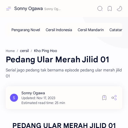
Sonny Ogawa
cersil
Kho Ping Hoo
Home
Pedang Ular Merah Jilid 01
Serial jago pedang tak bernama episode pedang ular merah jilid
01
Estimated read time: 25 min
PEDANG ULAR MERAH JILID 01