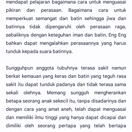
mendapat pelajaran bagaimana cara untuk menguasai
pikiran dan perasaan. Bagaimana cara untuk
memperkuat semangat dan batin sehingga jiwa dan
batinnya tidak dipengaruhi oleh perasaan raga,
sebaliknya dengan keteguhan iman dan batin, Eng Eng
bahkan dapat mengalahkan perasaannya yang harus
tunduk kepada suara batinnya.
Sungguhpun anggota tubuhnya terasa sakit namun
berkat kemauan yang keras dan batin yang teguh rasa
sakit itu dapat tunduk padanya dan tidak terasa sama
sekali olehnya. Memang sungguh mengherankan
betapa seorang anak sekecil itu, tanpa disadarinya dan
dengan cara yang amat aneh, telah dapat menguasai
dan memiliki ilmu tinggi yang hanya dapat dicapai dan
dimiliki oleh seorang pertapa yang telah bertapa