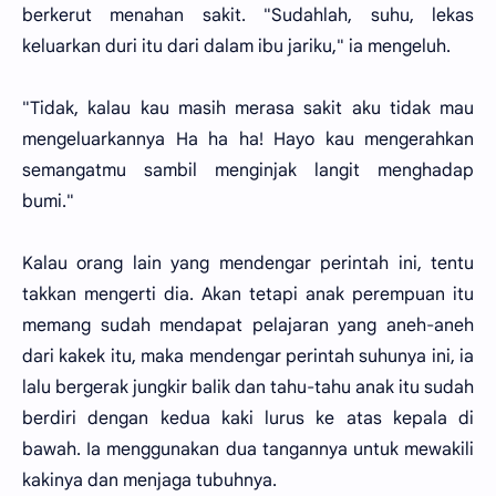
berkerut menahan sakit. "Sudahlah, suhu, lekas
keluarkan duri itu dari dalam ibu jariku," ia mengeluh.
"Tidak, kalau kau masih merasa sakit aku tidak mau
mengeluarkannya Ha ha ha! Hayo kau mengerahkan
semangatmu sambil menginjak langit menghadap
bumi."
Kalau orang lain yang mendengar perintah ini, tentu
takkan mengerti dia. Akan tetapi anak perempuan itu
memang sudah mendapat pelajaran yang aneh-aneh
dari kakek itu, maka mendengar perintah suhunya ini, ia
lalu bergerak jungkir balik dan tahu-tahu anak itu sudah
berdiri dengan kedua kaki lurus ke atas kepala di
bawah. Ia menggunakan dua tangannya untuk mewakili
kakinya dan menjaga tubuhnya.