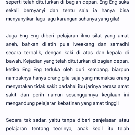
seperti telah dituturkan di bagian depan, Eng Eng suka
sekali bernyanyi dan tentu saja ia hanya bisa
menyanyikan lagu lagu karangan suhunya yang gila!
Juga Eng Eng diberi pelajaran ilmu silat yang amat
aneh, bahkan dilatih pula lweekang dan samadhi
secara terbalik, dengan kaki di atas dan kepala di
bawah. Kejadian yang telah dituturkan di bagian depan,
ketika Eng Eng terluka oleh duri kembang, biarpun
nampaknya hanya orang gila saja yang memaksa orang
menyatakan tidak sakit padahal ibu jarinya terasa amat
sakit dan perih namun sesungguhnya kegilaan ini
mengandung pelajaran kebatinan yang amat tinggi!
Secara tak sadar, yaitu tanpa diberi penjelasan atau
pelajaran tentang teorinya, anak kecil itu telah