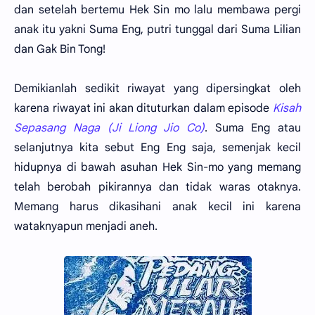
dan setelah bertemu Hek Sin mo lalu membawa pergi
anak itu yakni Suma Eng, putri tunggal dari Suma Lilian
dan Gak Bin Tong!
Demikianlah sedikit riwayat yang dipersingkat oleh
karena riwayat ini akan dituturkan dalam episode
Kisah
Sepasang Naga (Ji Liong Jio Co)
. Suma Eng atau
selanjutnya kita sebut Eng Eng saja, semenjak kecil
hidupnya di bawah asuhan Hek Sin-mo yang memang
telah berobah pikirannya dan tidak waras otaknya.
Memang harus dikasihani anak kecil ini karena
wataknyapun menjadi aneh.