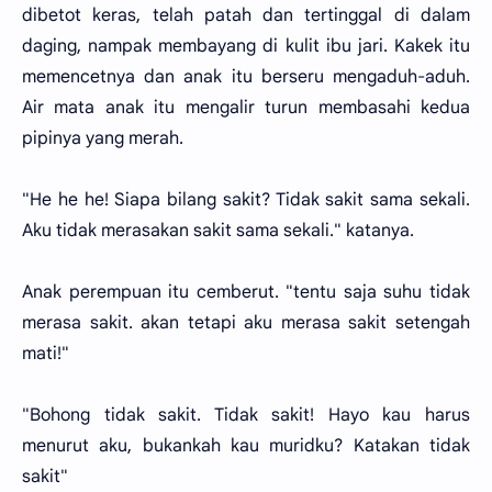
dibetot keras, telah patah dan tertinggal di dalam
daging, nampak membayang di kulit ibu jari. Kakek itu
memencetnya dan anak itu berseru mengaduh-aduh.
Air mata anak itu mengalir turun membasahi kedua
pipinya yang merah.
"He he he! Siapa bilang sakit? Tidak sakit sama sekali.
Aku tidak merasakan sakit sama sekali." katanya.
Anak perempuan itu cemberut. "tentu saja suhu tidak
merasa sakit. akan tetapi aku merasa sakit setengah
mati!"
"Bohong tidak sakit. Tidak sakit! Hayo kau harus
menurut aku, bukankah kau muridku? Katakan tidak
sakit"