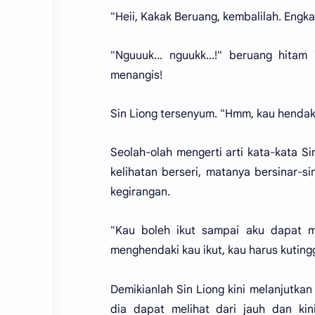
"Heii, Kakak Beruang, kembalilah. Engk
"Nguuuk... nguukk...!" beruang hita
menangis!
Sin Liong tersenyum. "Hmm, kau hendak i
Seolah-olah mengerti arti kata-kata Si
kelihatan berseri, matanya bersinar-si
kegirangan.
"Kau boleh ikut sampai aku dapat m
menghendaki kau ikut, kau harus kuting
Demikianlah Sin Liong kini melanjutka
dia dapat melihat dari jauh dan kin