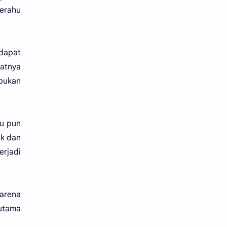
perahu
 dapat
uatnya
bukan
tu pun
ik dan
erjadi
karena
rutama