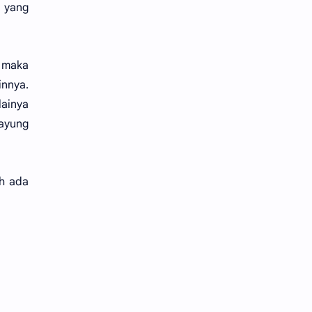
 yang
, maka
innya.
lainya
ayung
ih ada