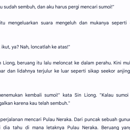
au sudah sembuh, dan aku harus pergi mencari sumoi!"
m itu mengeluarkan suara mengeluh dan mukanya seperti 
kut, ya? Nah, loncatlah ke atas!"
n Liong, beruang itu lalu meloncat ke dalam perahu. Kini m
nar dan lidahnya terjulur ke luar seperti sikap seekor anjin
enemukan kembali sumoi!" kata Sin Liong. "Kalau sumoi 
galkan karena kau telah sembuh."
n perjalanan mencari Pulau Neraka. Dari puncak sebuah gunu
i dia tahu di mana letaknya Pulau Neraka. Beruang yang