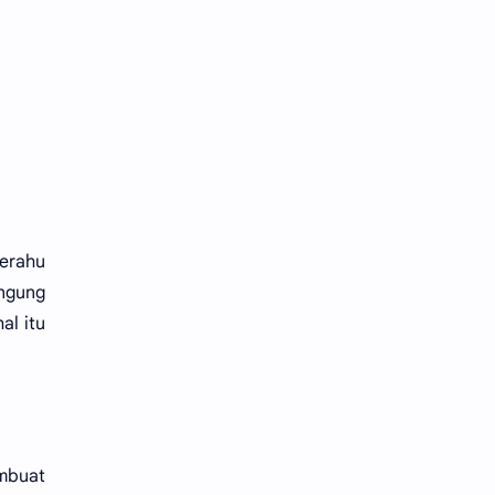
perahu
ingung
al itu
embuat