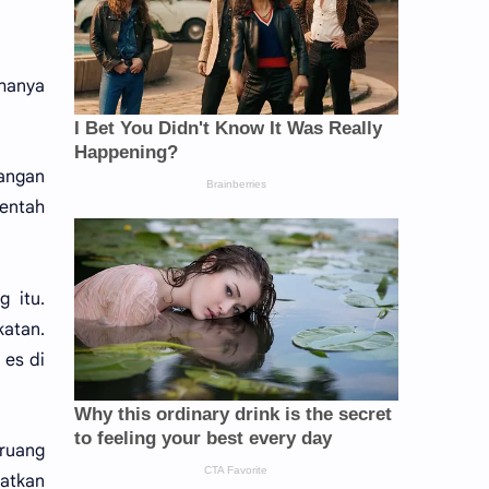
 hanya
tangan
 entah
 itu.
katan.
 es di
eruang
gatkan