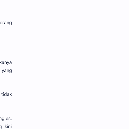
orang
ukanya
g yang
tidak
ng es,
 kini