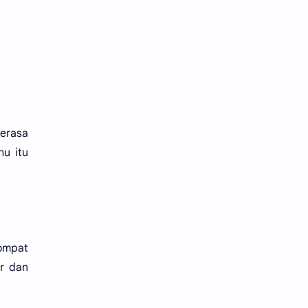
merasa
hu itu
lompat
ir dan