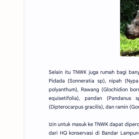
Selain itu TNWK juga rumah bagi banya
Pidada (Sonneratia sp), nipah (Nypa
polyanthum), Rawang (Glochidion born
equisetifolia), pandan (Pandanus 
(Dipterocarpus gracilis), dan ramin (G
Izin untuk masuk ke TNWK dapat diperol
dari HQ konservasi di Bandar Lampung