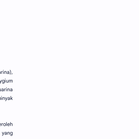
rina),
ygium
uarina
inyak
eroleh
l yang