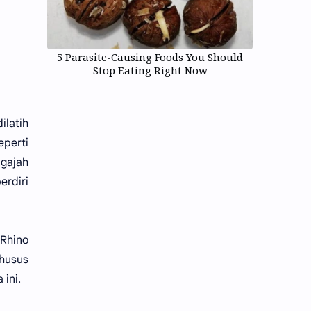
5 Parasite-Causing Foods You Should
Stop Eating Right Now
ilatih
eperti
gajah
erdiri
 Rhino
khusus
ini.