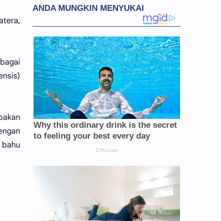
atera,
ebagai
ensis)
upakan
dengan
n bahu