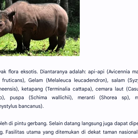
k flora eksotis. Diantaranya adalah: api-api (Avicennia ma
 fruticans), Gelam (Melaleuca leucadendron), salam (Syz
eensis), ketapang (Terminalia cattapa), cemara laut (Cas
sp), puspa (Schima wallichii), meranti (Shorea sp), m
onystylus bancanus).
eh di pintu gerbang. Selain datang langsung juga dapat dip
. Fasilitas utama yang ditemukan di dekat taman nasiona