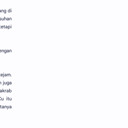
ang di
suhan
etapi
dengan
kejam.
n juga
akrab
u itu
tanya