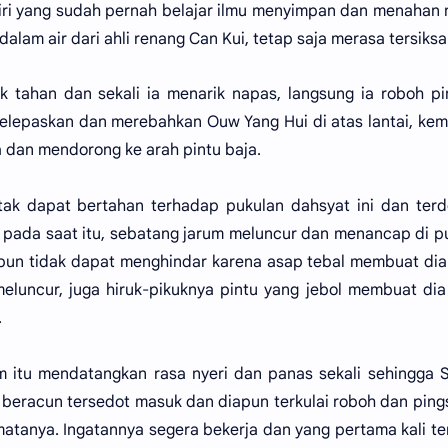
ndiri yang sudah pernah belajar ilmu menyimpan dan menahan
alam air dari ahli renang Can Kui, tetap saja merasa tersiksa
 tahan dan sekali ia menarik napas, langsung ia roboh p
melepaskan dan merebahkan Ouw Yang Hui di atas lantai, ke
 dan mendorong ke arah pintu baja.
itu tak dapat bertahan terhadap pukulan dahsyat ini dan ter
pi pada saat itu, sebatang jarum meluncur dan menancap di 
yapun tidak dapat menghindar karena asap tebal membuat dia
eluncur, juga hiruk-pikuknya pintu yang jebol membuat dia
.
m itu mendatangkan rasa nyeri dan panas sekali sehingga 
beracun tersedot masuk dan diapun terkulai roboh dan ping
tanya. Ingatannya segera bekerja dan yang pertama kali te