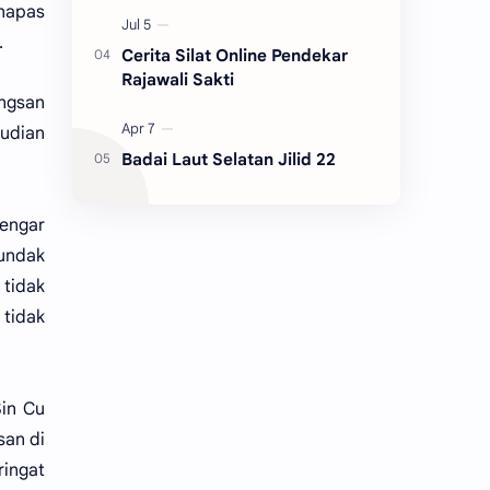
 napas
.
Cerita Silat Online Pendekar
Rajawali Sakti
ingsan
mudian
Badai Laut Selatan Jilid 22
dengar
pundak
 tidak
 tidak
Sin Cu
san di
ringat