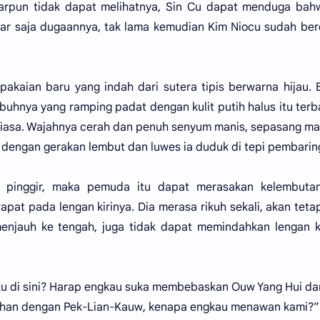
iarpun tidak dapat melihatnya, Sin Cu dapat menduga bah
nar saja dugaannya, tak lama kemudian Kim Niocu sudah berd
pakaian baru yang indah dari sutera tipis berwarna hijau. 
ubuhnya yang ramping padat dengan kulit putih halus itu ter
r biasa. Wajahnya cerah dan penuh senyum manis, sepasang m
dengan gerakan lembut dan luwes ia duduk di tepi pembarin
 pinggir, maka pemuda itu dapat merasakan kelembuta
at pada lengan kirinya. Dia merasa rikuh sekali, akan teta
enjauh ke tengah, juga tidak dapat memindahkan lengan k
 di sini? Harap engkau suka membebaskan Ouw Yang Hui da
uhan dengan Pek-Lian-Kauw, kenapa engkau menawan kami?”