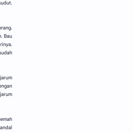
sudut.
orang.
m. Bau
inya.
 sudah
jarum
dengan
 jarum
 lemah
sandal