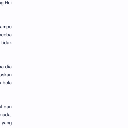
ng Hui
 mampu
encoba
tidak
pa dia
paskan
n bola
al dan
 muda,
n yang