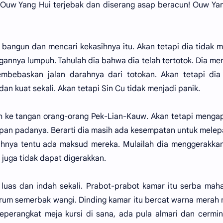
 Ouw Yang Hui terjebak dan diserang asap beracun! Ouw Ya
a bangun dan mencari kekasihnya itu. Akan tetapi dia tidak
gannya lumpuh. Tahulah dia bahwa dia telah tertotok. Dia m
bebaskan jalan darahnya dari totokan. Akan tetapi dia 
an kuat sekali. Akan tetapi Sin Cu tidak menjadi panik.
tuh ke tangan orang-orang Pek-Lian-Kauw. Akan tetapi menga
apan padanya. Berarti dia masih ada kesempatan untuk mele
uhnya tentu ada maksud mereka. Mulailah dia menggerakka
 juga tidak dapat digerakkan.
uas dan indah sekali. Prabot-prabot kamar itu serba mah
harum semerbak wangi. Dinding kamar itu bercat warna merah
seperangkat meja kursi di sana, ada pula almari dan cermi