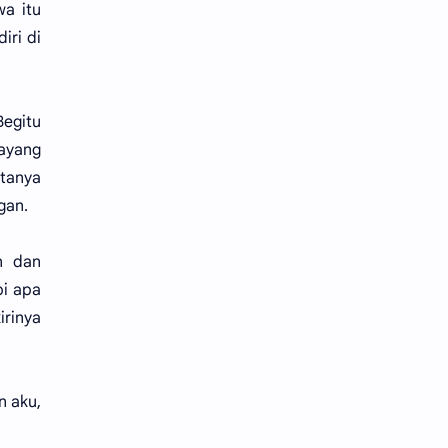
wa itu
iri di
Begitu
bayang
atanya
gan.
n dan
pi apa
irinya
n aku,