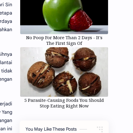
i Sin
etapa
rdaya
bahkan
No Poop For More Than 2 Days - It's
The First Sign Of
sihnya
lantai
 tidak
dengan
5 Parasite-Causing Foods You Should
erjadi
Stop Eating Right Now
w Yang
angan
an ini
You May Like These Posts