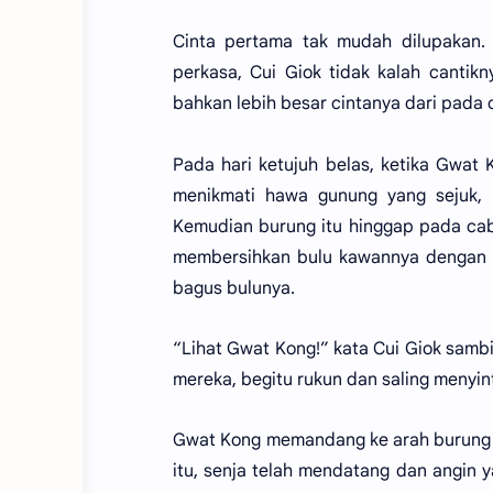
Cinta pertama tak mudah dilupakan.
perkasa, Cui Giok tidak kalah cantik
bahkan lebih besar cintanya dari pada 
Pada hari ketujuh belas, ketika Gwat 
menikmati hawa gunung yang sejuk, 
Kemudian burung itu hinggap pada caba
membersihkan bulu kawannya dengan p
bagus bulunya.
“Lihat Gwat Kong!” kata Cui Giok samb
mereka, begitu rukun dan saling menyin
Gwat Kong memandang ke arah burung i
itu, senja telah mendatang dan angin