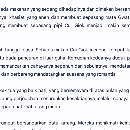
 pada makanan yang sedang dihadapinya dan dimakan bersa
unyai khasiat yang aneh dan membuat sepasang mata Gwat
ng membuat sepasang pipi Cui Giok menjadi makin kem
ah tangga biasa. Sehabis makan Cui Giok mencuci tempat-
itu pada pancuran di luar guha. Kemudian keduanya duduk p
an memancarkan cahayanya sepenuh dan sebulatnya, mendat
 dan berbareng mendatangkan suasana yang romantis.
kakek tua yang baik hati, yang bersemayam di atas bulan yang
ubung perjodohan menurunkan kesaktiannya melalui cahaya
epada hati-hati orang muda.
rumput bersandarkan batu karang. Mereka menikmati kein