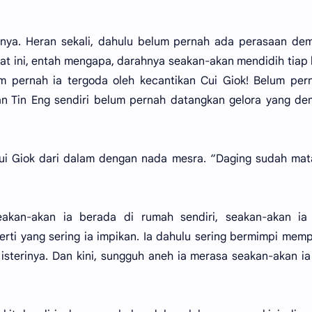
irnya. Heran sekali, dahulu belum pernah ada perasaan dem
t ini, entah mengapa, darahnya seakan-akan mendidih tiap k
m pernah ia tergoda oleh kecantikan Cui Giok! Belum per
an Tin Eng sendiri belum pernah datangkan gelora yang de
Cui Giok dari dalam dengan nada mesra. “Daging sudah mata
akan-akan ia berada di rumah sendiri, seakan-akan ia 
i yang sering ia impikan. Ia dahulu sering bermimpi mem
sterinya. Dan kini, sungguh aneh ia merasa seakan-akan ia