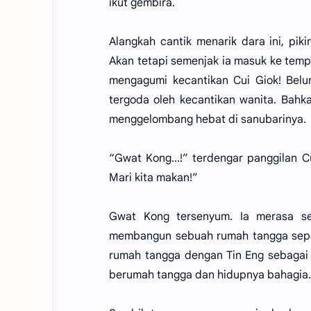
ikut gembira.
Alangkah cantik menarik dara ini, pik
Akan tetapi semenjak ia masuk ke tempa
mengagumi kecantikan Cui Giok! Belu
tergoda oleh kecantikan wanita. Bahk
menggelombang hebat di sanubarinya.
“Gwat Kong...!” terdengar panggilan 
Mari kita makan!”
Gwat Kong tersenyum. Ia merasa se
membangun sebuah rumah tangga sepert
rumah tangga dengan Tin Eng sebagai i
berumah tangga dan hidupnya bahagia.