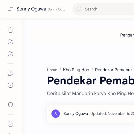
Sonny Ogawa
Kho Ping Hoo
Pendekar Pemabuk
Home
Pendekar Pemabu
Cerita silat Mandarin karya Kho Ping Ho