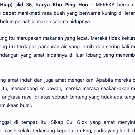
Hiap) jilid 35, karya Kho Ping Hoo
- MEREKA berdua 
dapat menikmati rasa buah yang berwarna kuning di leren
 belum pernah ia makan selama hidupnya.
ung itu merupakan makanan yang lezat. Mereka tidak keku
reng itu terdapat pancuran air yang jernih dan sering kali 
ndangan yang amat indahnya di luar lobang yang menemb
g amat indah dan juga amat mengerikan. Apabila mereka b
g itu, memandang ke bawah, mereka merasa seakan-akan m
h angkasa raya, di atas sebuah bintang yang tidak ada tan
ermukaan bumi.
nggal di tempat itu. Sikap Cui Giok yang amat menyint
a masih selalu terkenang kepada Tin Eng, gadis yang lebih 