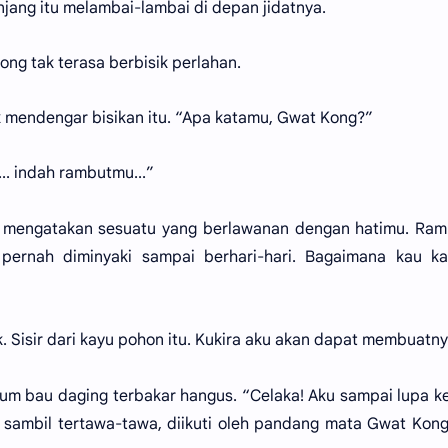
jang itu melambai-lambai di depan jidatnya.
ong tak terasa berbisik perlahan.
 mendengar bisikan itu. “Apa katamu, Gwat Kong?”
.. indah rambutmu...”
u mengatakan sesuatu yang berlawanan dengan hatimu. Ram
k pernah diminyaki sampai berhari-hari. Bagaimana kau k
. Sisir dari kayu pohon itu. Kukira aku akan dapat membuatny
rcium bau daging terbakar hangus. “Celaka! Aku sampai lupa 
k sambil tertawa-tawa, diikuti oleh pandang mata Gwat Kon