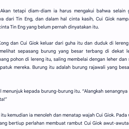
 Akan tetapi diam-diam ia harus mengakui bahwa selain 
nya dari Tin Eng, dan dalam hal cinta kasih, Cui Giok nam
cinta Tin Eng yang belum pernah dinyatakan itu.
Kong dan Cui Giok keluar dari guha itu dan duduk di lereng
melihat sepasang burung yang besar terbang di dekat le
ng pohon di lereng itu, saling membelai dengan leher dan 
atuk mereka. Burung itu adalah burung rajawali yang bes
il menunjuk kepada burung-burung itu. “Alangkah senangnya
ta!”
tu kemudian ia menoleh dan menatap wajah Cui Giok. Pada
 yang bertiup perlahan membuat rambut Cui Giok awut-awut