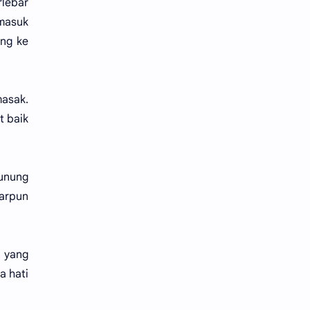
lebar
 masuk
ang ke
masak.
t baik
gunung
iarpun
, yang
a hati