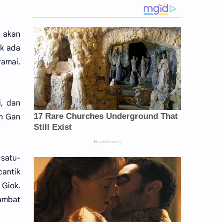
 akan
ak ada
ramai.
i, dan
an Gan
 satu-
cantik
 Giok.
tambat