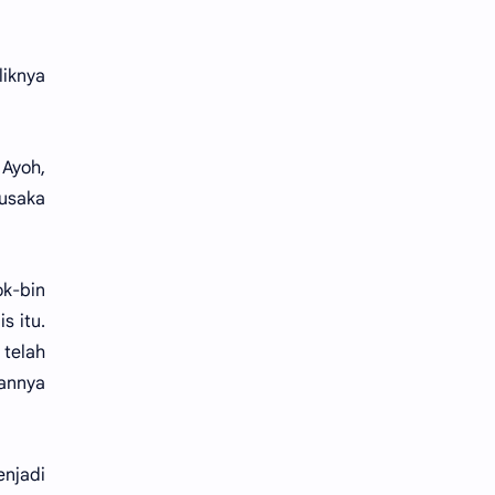
liknya
 Ayoh,
pusaka
ok-bin
s itu.
telah
wannya
enjadi