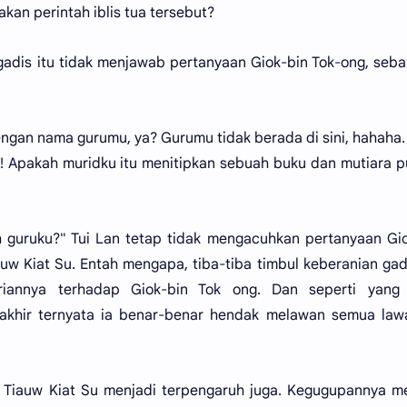
kan perintah iblis tua tersebut?
adis itu tidak menjawab pertanyaan Giok-bin Tok-ong, seba
ngan nama gurumu, ya? Gurumu tidak berada di sini, hahaha.
i! Apakah muridku itu menitipkan sebuah buku dan mutiara 
 guruku?" Tui Lan tetap tidak mengacuhkan pertanyaan Gi
w Kiat Su. Entah mengapa, tiba-tiba timbul keberanian gadi
iannya terhadap Giok-bin Tok ong. Dan seperti yang 
erakhir ternyata ia benar-benar hendak melawan semua la
ta Tiauw Kiat Su menjadi terpengaruh juga. Kegugupannya m