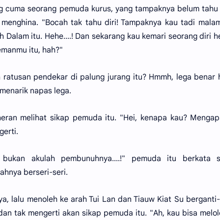
g cuma seorang pemuda kurus, yang tampaknya belum tahu 
a menghina. "Bocah tak tahu diri! Tampaknya kau tadi mala
h Dalam itu. Hehe....! Dan sekarang kau kemari seorang diri 
emanmu itu, hah?"
 ratusan pendekar di palung jurang itu? Hmmh, lega benar 
 menarik napas lega.
heran melihat sikap pemuda itu. "Hei, kenapa kau? Menga
erti.
 bukan akulah pembunuhnya....!" pemuda itu berkata s
hnya berseri-seri.
, lalu menoleh ke arah Tui Lan dan Tiauw Kiat Su berganti-
an tak mengerti akan sikap pemuda itu. "Ah, kau bisa melo