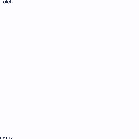
a oleh
 untuk