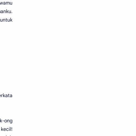
bawamu
anku.
 untuk
rkata
ok-ong
kecil!