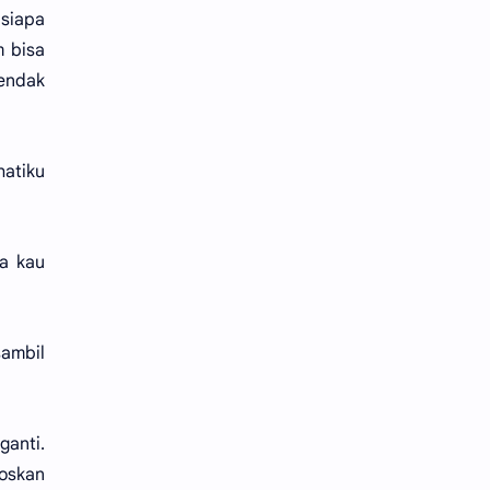
siapa
m bisa
hendak
hatiku
pa kau
ambil
ganti.
loskan