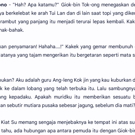
ono
- "Hah? Apa katamu?" Giok-bin Tok-ong menegaskan d
nya berkelebat ke arah Tui Lan dan di lain saat topi yang dik
a rambut yang panjang itu menjadi terurai lepas kembali. Kak
ahak-bahak.
kukan penyamaran! Hahaha....!" Kakek yang gemar membunuh
Matanya yang tajam mengerikan itu bergetaran seperti mata 
 bukan? Aku adalah guru Ang-leng Kok jin yang kau kuburkan 
uk ke dalam lobang yang telah terbuka itu. Lalu sambungnya
rang kepadaku. Apakah muridku itu memberikan sesuatu 
n sebutir mutiara pusaka sebesar jagung, sebelum dia mati
w Kiat Su memang sengaja menjebaknya ke tempat ini atas s
ak tahu, ada hubungan apa antara pemuda itu dengan Giok-bi