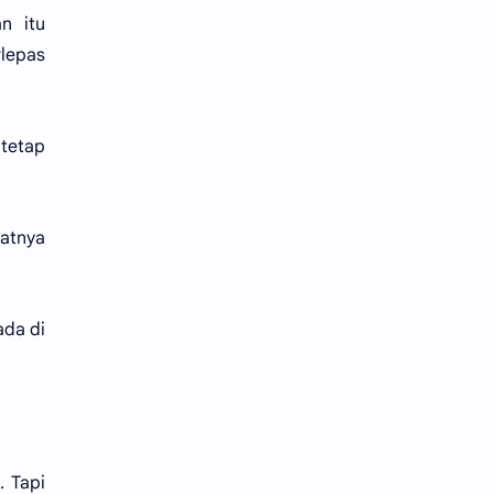
n itu
rlepas
 tetap
batnya
ada di
 Tapi