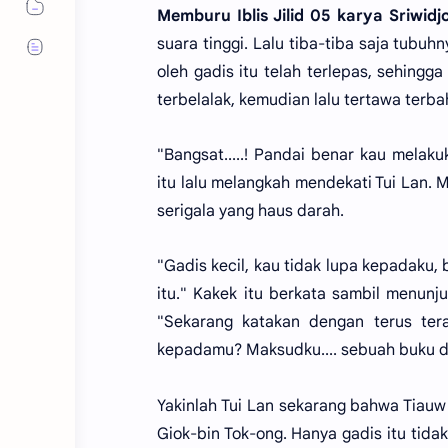
Memburu Iblis Jilid 05 karya Sriwidj
suara tinggi. Lalu tiba-tiba saja tubuh
oleh gadis itu telah terlepas, sehingg
terbelalak, kemudian lalu tertawa terb
"Bangsat.....! Pandai benar kau mela
itu lalu melangkah mendekati Tui Lan. 
serigala yang haus darah.
"Gadis kecil, kau tidak lupa kepadaku,
itu." Kakek itu berkata sambil menunj
"Sekarang katakan dengan terus te
kepadamu? Maksudku.... sebuah buku da
Yakinlah Tui Lan sekarang bahwa Tiau
Giok-bin Tok-ong. Hanya gadis itu tid