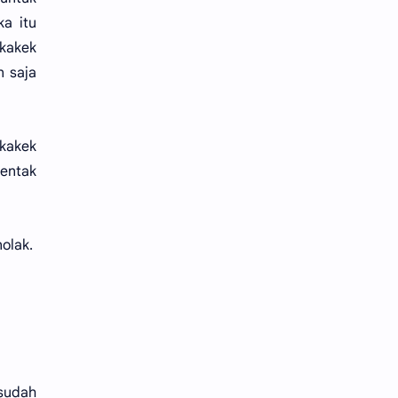
a itu
 kakek
n saja
 kakek
bentak
olak.
sudah