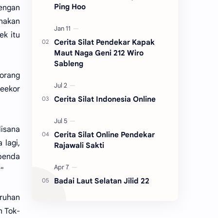
Ping Hoo
engan
enakan
ek itu
Cerita Silat Pendekar Kapak
Maut Naga Geni 212 Wiro
Sableng
 orang
seekor
Cerita Silat Indonesia Online
disana
Cerita Silat Online Pendekar
 lagi,
Rajawali Sakti
benda
?"
Badai Laut Selatan Jilid 22
uruhan
n Tok-