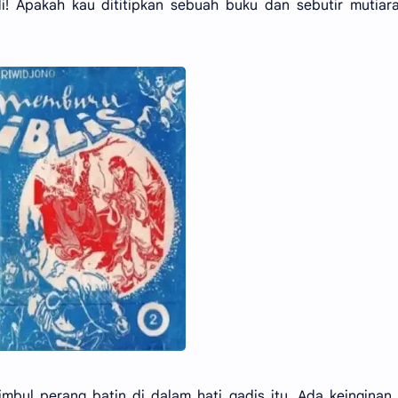
i! Apakah kau dititipkan sebuah buku dan sebutir mutiar
imbul perang batin di dalam hati gadis itu. Ada keinginan