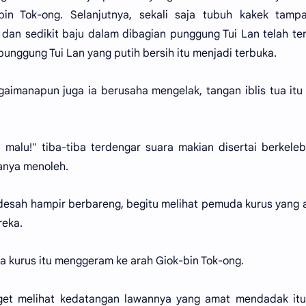
bin Tok-ong. Selanjutnya, sekali saja tubuh kakek tampa
r dan sedikit baju dalam dibagian punggung Tui Lan telah te
unggung Tui Lan yang putih bersih itu menjadi terbuka.
bagaimanapun juga ia berusaha mengelak, tangan iblis tua itu
u malu!" tiba-tiba terdengar suara makian disertai berkele
anya menoleh.
rdesah hampir berbareng, begitu melihat pemuda kurus yang 
reka.
a kurus itu menggeram ke arah Giok-bin Tok-ong.
et melihat kedatangan lawannya yang amat mendadak itu.