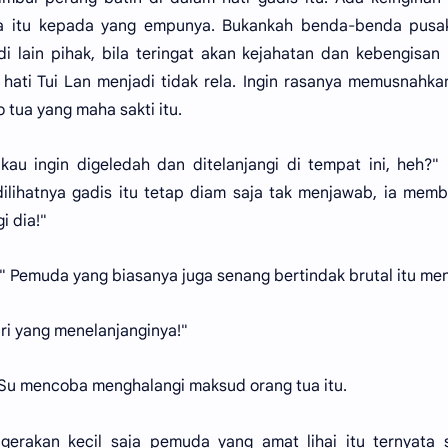
a itu kepada yang empunya. Bukankah benda-benda pusak
i lain pihak, bila teringat akan kejahatan dan kebengisan
hati Tui Lan menjadi tidak rela. Ingin rasanya memusnahka
o tua yang maha sakti itu.
au ingin digeledah dan ditelanjangi di tempat ini, heh?"
 dilihatnya gadis itu tetap diam saja tak menjawab, ia mem
i dia!"
" Pemuda yang biasanya juga senang bertindak brutal itu men
iri yang menelanjanginya!"
 Su mencoba menghalangi maksud orang tua itu.
gerakan kecil saja pemuda yang amat lihai itu ternyata 