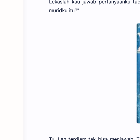
Lekaslah kau jawab pertanyaanku tad
muridku itu?"
Tui Lan terdiam tak bisa menjawab. T