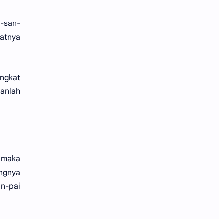
i-san-
batnya
ingkat
anlah
, maka
ngnya
an-pai