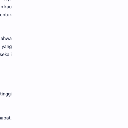
un kau
 untuk
 bahwa
 yang
sekali
inggi
abat,