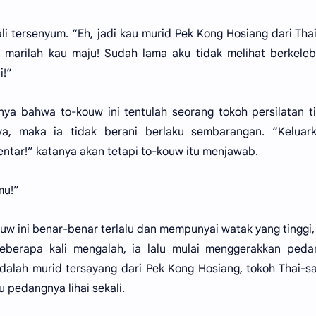
i tersenyum. “Eh, jadi kau murid Pek Kong Hosiang dari Tha
 marilah kau maju! Sudah lama aku tidak melihat berkele
i!”
a bahwa to-kouw ini tentulah seorang tokoh persilatan t
ya, maka ia tidak berani berlaku sembarangan. “Keluark
ntar!” katanya akan tetapi to-kouw itu menjawab.
mu!”
w ini benar-benar terlalu dan mempunyai watak yang tinggi
eberapa kali mengalah, ia lalu mulai menggerakkan peda
dalah murid tersayang dari Pek Kong Hosiang, tokoh Thai-s
u pedangnya lihai sekali.