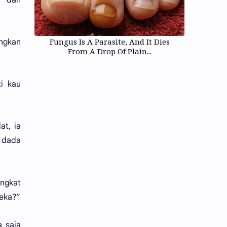
Fungus Is A Parasite, And It Dies
angkan
From A Drop Of Plain...
ti kau
at, ia
 dada
angkat
reka?”
 saja