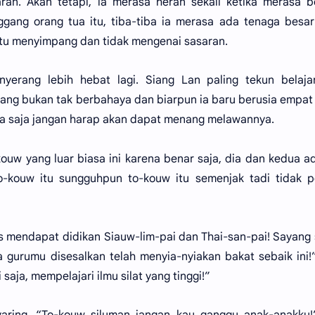
ran. Akan tetapi, ia merasa heran sekali ketika merasa 
gang orang tua itu, tiba-tiba ia merasa ada tenaga besa
itu menyimpang dan tidak mengenai sasaran.
yerang lebih hebat lagi. Siang Lan paling tekun belaja
kang bukan tak berbahaya dan biarpun ia baru berusia empat
asa saja jangan harap akan dapat menang melawannya.
ouw yang luar biasa ini karena benar saja, dia dan kedua a
o-kouw itu sungguhpun to-kouw itu semenjak tadi tidak p
s mendapat didikan Siauw-lim-pai dan Thai-san-pai! Sayang 
 gurumu disesalkan telah menyia-nyiakan bakat sebaik ini!
i saja, mempelajari ilmu silat yang tinggi!”
yaring, “To-kouw siluman jangan kau ganggu anak-anakku!