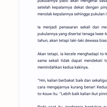
pukulannya pasti akan mengenai sasa
setelah kepalannya dekat dengan ping
menolak kepalannya sehingga pukulan 
Ia menjadi penasaran sekali dan men
pukulannya yang disertai tenaga lwee-
tahun, akan tetapi laki-laki dewasa bi
Akan tetapi, ia kecele menghadapi to-k
sama sekali tidak dapat mendekati t
memindahkan kedua kakinya.
“Hm, kalian berbakat baik dan sekaligu
cara mengajarnya kurang benar! Kedua
to-kouw itu. “Lebih baik kalian ikut pinn
Pada saat itu, terdengar bentakan n