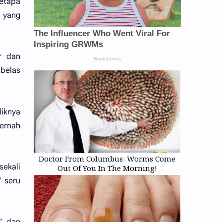
betapa
r yang
r dan
 belas
diknya
ernah
Doctor From Columbus: Worms Come
sekali
Out Of You In The Morning!
” seru
” dan