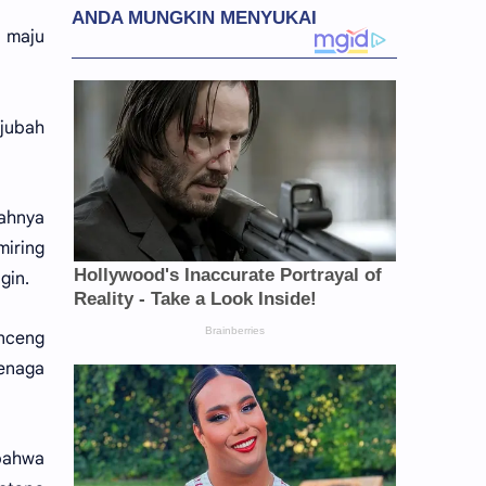
 maju
 jubah
ahnya
miring
gin.
onceng
tenaga
 bahwa