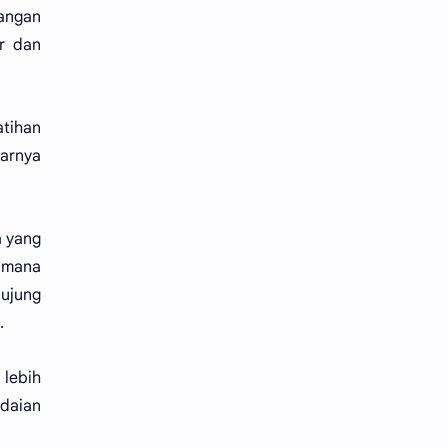
rangan
r dan
atihan
sarnya
a yang
e mana
ujung
.
 lebih
ndaian