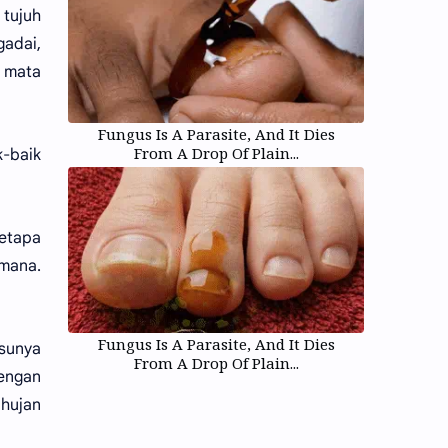
 tujuh
gadai,
 mata
Fungus Is A Parasite, And It Dies
From A Drop Of Plain...
k-baik
betapa
mana.
Fungus Is A Parasite, And It Dies
sunya
From A Drop Of Plain...
dengan
 hujan