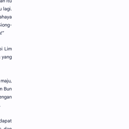
an itu
 lagi.
ahaya
Siong-
!”
pi Lim
g yang
maju,
im Bun
dengan
.
dapat