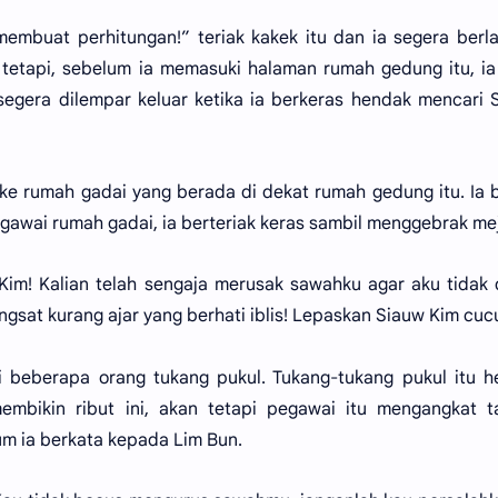
embuat perhitungan!” teriak kakek itu dan ia segera berlar
tetapi, sebelum ia memasuki halaman rumah gedung itu, ia
 segera dilempar keluar ketika ia berkeras hendak mencari 
i ke rumah gadai yang berada di dekat rumah gedung itu. Ia b
gawai rumah gadai, ia berteriak keras sambil menggebrak me
im! Kalian telah sengaja merusak sawahku agar aku tidak
sat kurang ajar yang berhati iblis! Lepaskan Siauw Kim cuc
ti beberapa orang tukang pukul. Tukang-tukang pukul itu 
mbikin ribut ini, akan tetapi pegawai itu mengangkat t
m ia berkata kepada Lim Bun.