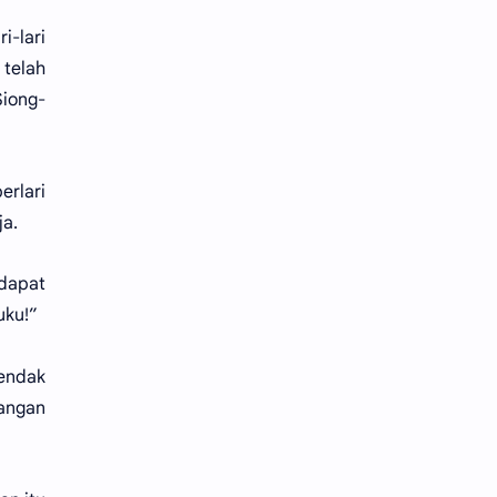
i-lari
 telah
Siong-
erlari
ja.
 dapat
uku!”
hendak
angan