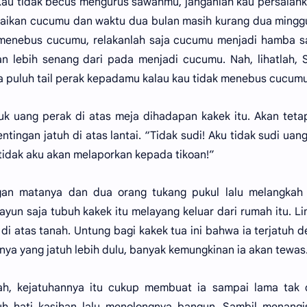
Kau tidak becus mengurus sawahmu, janganlah kau persalahk
aikan cucumu dan waktu dua bulan masih kurang dua minggu
 menebus cucumu, relakanlah saja cucumu menjadi hamba s
 lebih senang dari pada menjadi cucumu. Nah, lihatlah, 
puluh tail perak kepadamu kalau kau tidak menebus cucumu
uk uang perak di atas meja dihadapan kakek itu. Akan teta
ingan jatuh di atas lantai. “Tidak sudi! Aku tidak sudi uan
 tidak aku akan melaporkan kepada tikoan!”
gan matanya dan dua orang tukang pukul lalu melangkah 
yun saja tubuh kakek itu melayang keluar dari rumah itu. L
i atas tanah. Untung bagi kakek tua ini bahwa ia terjatuh 
anya yang jatuh lebih dulu, banyak kemungkinan ia akan tewas
h, kejatuhannya itu cukup membuat ia sampai lama tak 