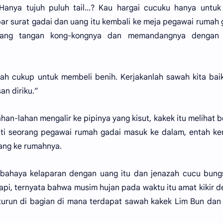
anya tujuh puluh tail...? Kau hargai cucuku hanya untuk
par surat gadai dan uang itu kembali ke meja pegawai rumah 
gang tangan kong-kongnya dan memandangnya dengan
dah cukup untuk membeli benih. Kerjakanlah sawah kita bai
n diriku.”
an-lahan mengalir ke pipinya yang kisut, kakek itu melihat 
i seorang pegawai rumah gadai masuk ke dalam, entah ke
lang ke rumahnya.
 bahaya kelaparan dengan uang itu dan jenazah cucu bung
api, ternyata bahwa musim hujan pada waktu itu amat kikir 
n turun di bagian di mana terdapat sawah kakek Lim Bun dan