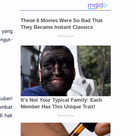
 yang
ungut-
kuberi
lambat
di hak