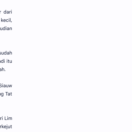
r dari
ecil,
mudian
 sudah
di itu
ah.
 Siauw
ng Tat
ri Lim
rkejut