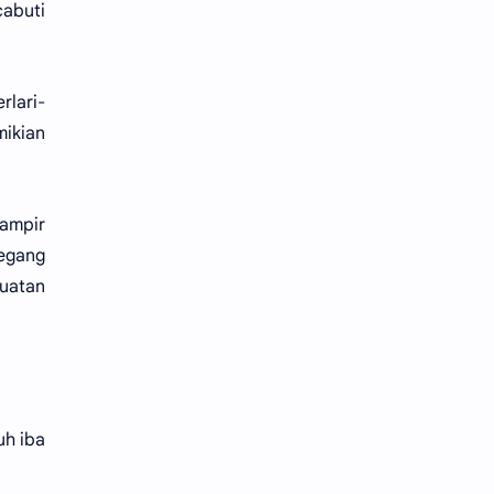
cabuti
rlari-
mikian
hampir
megang
uatan
uh iba