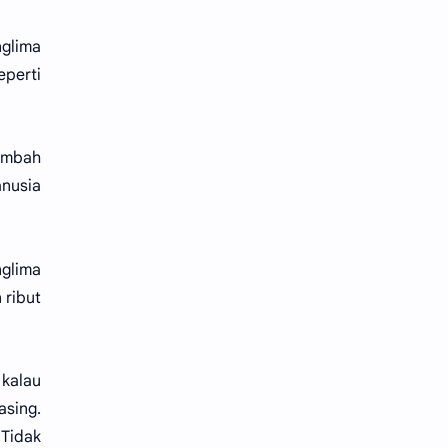
glima
eperti
sembah
anusia
nglima
 ribut
kalau
asing.
 Tidak