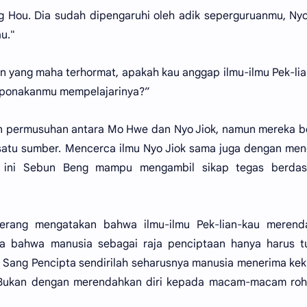
 Hou. Dia sudah dipengaruhi oleh adik seperguruanmu, Nyo
u."
 yang maha terhormat, apakah kau anggap ilmu-ilmu Pek-li
keponakanmu mempelajarinya?”
n permusuhan antara Mo Hwe dan Nyo Jiok, namun mereka b
 satu sumber. Mencerca ilmu Nyo Jiok sama juga dengan me
ini Sebun Beng mampu mengambil sikap tegas berdas
terang mengatakan bahwa ilmu-ilmu Pek-lian-kau merend
a bahwa manusia sebagai raja penciptaan hanya harus t
i Sang Pencipta sendirilah seharusnya manusia menerima ke
. Bukan dengan merendahkan diri kepada macam-macam roh