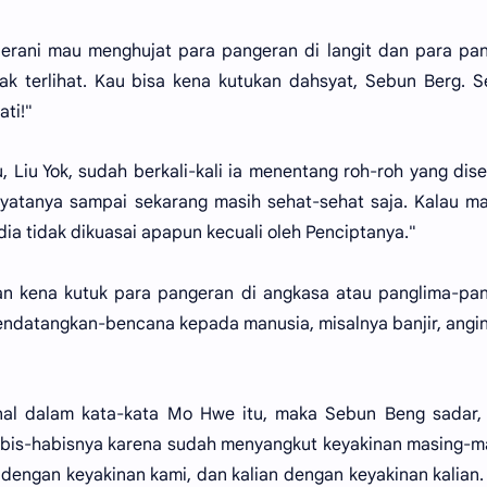
ani mau menghujat para pangeran di langit dan para pan
dak terlihat. Kau bisa kena kutukan dahsyat, Sebun Berg. S
ati!"
 Liu Yok, sudah berkali-kali ia menentang roh-roh yang di
 nyatanya sampai sekarang masih sehat-sehat saja. Kalau m
ia tidak dikuasai apapun kecuali oleh Penciptanya."
kan kena kutuk para pangeran di angkasa atau panglima-pa
endatangkan-bencana kepada manusia, misalnya banjir, angin
l dalam kata-kata Mo Hwe itu, maka Sebun Beng sadar, 
abis-habisnya karena sudah menyangkut keyakinan masing-m
i dengan keyakinan kami, dan kalian dengan keyakinan kalian.