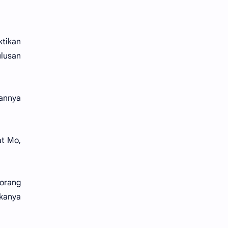
ktikan
lusan
annya
at Mo,
orang
kanya