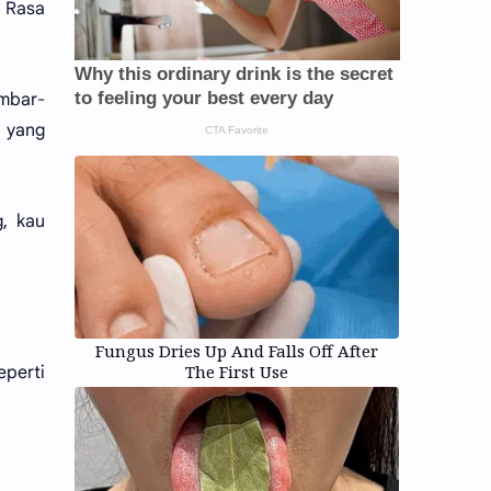
. Rasa
embar-
 yang
g, kau
Fungus Dries Up And Falls Off After
The First Use
eperti