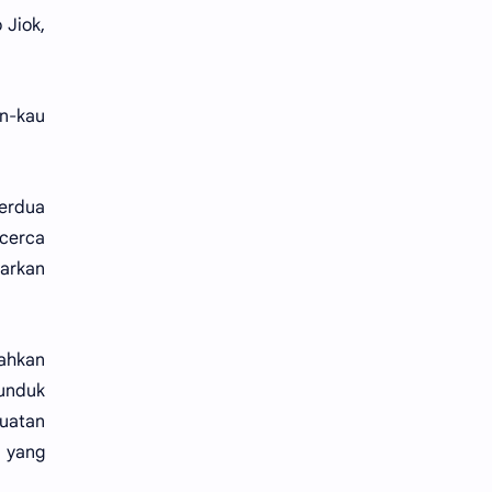
 Jiok,
an-kau
erdua
ncerca
arkan
ahkan
unduk
kuatan
 yang