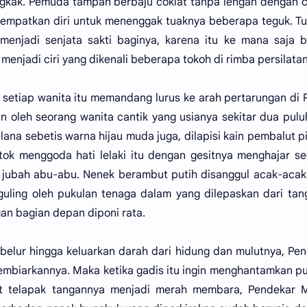
gkak. Pemuda tampan berbaju coklat tanpa lengan dengan 
empatkan diri untuk menenggak tuaknya beberapa teguk. Tu
njadi senjata sakti baginya, karena itu ke mana saja 
njadi ciri yang dikenali beberapa tokoh di rimba persilatan
setiap wanita itu memandang lurus ke arah pertarungan di 
n oleh seorang wanita cantik yang usianya sekitar dua pulu
ana sebetis warna hijau muda juga, dilapisi kain pembalut p
ok menggoda hati lelaki itu dengan gesitnya menghajar s
jubah abu-abu. Nenek berambut putih disanggul acak-acak
-guling oleh pukulan tenaga dalam yang dilepaskan dari tan
n bagian depan diponi rata.
belur hingga keluarkan darah dari hidung dan mulutnya, Pe
embiarkannya. Maka ketika gadis itu ingin menghantamkan p
t telapak tangannya menjadi merah membara, Pendekar 