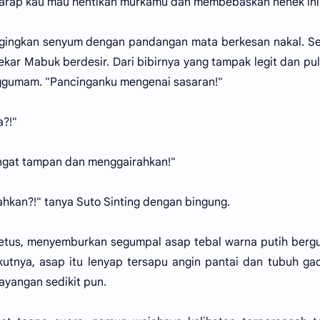
arap kau mau hentikan murkamu dan membebaskan nenek ini
nggingkan senyum dengan pandangan mata berkesan nakal. 
kar Mabuk berdesir. Dari bibirnya yang tampak legit dan pul
nggumam. "Pancinganku mengenai sasaran!"
?!"
angat tampan dan menggairahkan!"
hkan?!" tanya Suto Sinting dengan bingung.
eletus, menyemburkan segumpal asap tebal warna putih berg
kutnya, asap itu lenyap tersapu angin pantai dan tubuh gad
ayangan sedikit pun.