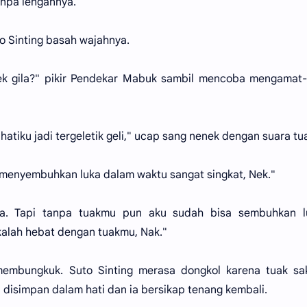
npa lengannya.
o Sinting basah wajahnya.
nek gila?" pikir Pendekar Mabuk sambil mencoba mengamat
atiku jadi tergeletik geli," ucap sang nenek dengan suara tu
at menyembuhkan luka dalam waktu sangat singkat, Nek."
a. Tapi tanpa tuakmu pun aku sudah bisa sembuhkan l
kalah hebat dengan tuakmu, Nak."
 membungkuk. Suto Sinting merasa dongkol karena tuak sa
 disimpan dalam hati dan ia bersikap tenang kembali.