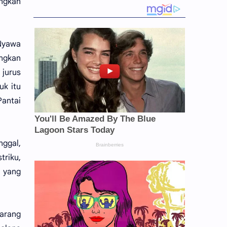
ngkan
 Nyawa
ngkan
 jurus
uk itu
Pantai
ggal,
triku,
k yang
arang