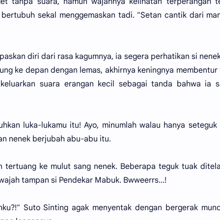
et tanpa suara, namun wajahnya kelihatan terperangah t
 bertubuh sekal menggemaskan tadi. "Setan cantik dari ma
lepaskan diri dari rasa kagumnya, ia segera perhatikan si nene
ung ke depan dengan lemas, akhirnya keningnya membentur
 keluarkan suara erangan kecil sebagai tanda bahwa ia s
uhkan luka-lukamu itu! Ayo, minumlah walau hanya seteguk 
n nenek berjubah abu-abu itu.
n tertuang ke mulut sang nenek. Beberapa teguk tuak ditel
wajah tampan si Pendekar Mabuk. Bwweerrs...!
hku?!" Suto Sinting agak menyentak dengan bergerak mund