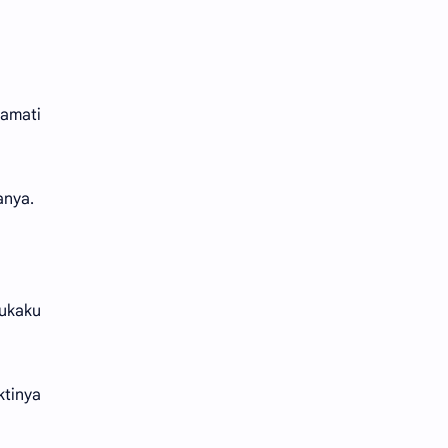
-amati
anya.
ukaku
ktinya