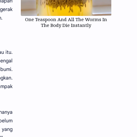
elapan
gerak
.
One Teaspoon And All The Worms In
The Body Die Instantly
u itu.
sengal
 bumi.
gkan.
tampak
 hanya
ebelum
u yang