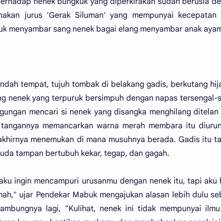
terhadap nenek bungkuk yang diperkirakan sudah berusia d
unakan jurus 'Gerak Siluman' yang mempunyai kecepatan 
buk menyambar sang nenek bagai elang menyambar anak ayam
dah tempat, tujuh tombak di belakang gadis, berkutang hija
ng nenek yang terpuruk bersimpuh dengan napas tersengal-
gungan mencari si nenek yang disangka menghilang ditelan
 tangannya memancarkan warna merah membara itu diurun
 akhirnya menemukan di mana musuhnya berada. Gadis itu 
da tampan bertubuh kekar, tegap, dan gagah.
 aku ingin mencampuri urusanmu dengan nenek itu, tapi aku
ah," ujar Pendekar Mabuk mengajukan alasan lebih dulu s
ambungnya lagi, "Kulihat, nenek ini tidak mempunyai ilm