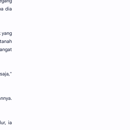
egang
na dia
k yang
 tanah
angat
saja,"
annya.
ur, ia