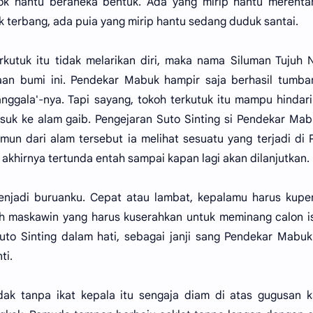
ok hantu beraneka bentuk. Ada yang mirip hantu merenta
 terbang, ada puia yang mirip hantu sedang duduk santai.
erkutuk itu tidak melarikan diri, maka nama Siluman Tujuh
aan bumi ini. Pendekar Mabuk hampir saja berhasil tumba
ggala'-nya. Tapi sayang, tokoh terkutuk itu mampu hindari
asuk ke alam gaib. Pengejaran Suto Sinting si Pendekar Mab
mun dari alam tersebut ia melihat sesuatu yang terjadi di 
akhirnya tertunda entah sampai kapan lagi akan dilanjutkan.
njadi buruanku. Cepat atau lambat, kepalamu harus kupen
h maskawin yang harus kuserahkan untuk meminang calon is
Suto Sinting dalam hati, sebagai janji sang Pendekar Mabu
ti.
k tanpa ikat kepala itu sengaja diam di atas gugusan k