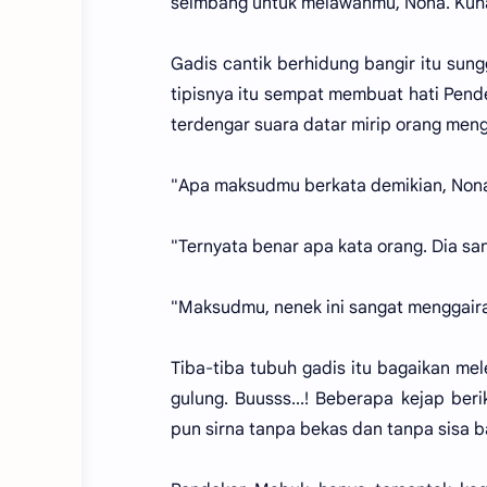
seimbang untuk melawanmu, Nona. Kuh
Gadis cantik berhidung bangir itu su
tipisnya itu sempat membuat hati Pende
terdengar suara datar mirip orang me
"Apa maksudmu berkata demikian, Nona
"Ternyata benar apa kata orang. Dia s
"Maksudmu, nenek ini sangat menggaira
Tiba-tiba tubuh gadis itu bagaikan m
gulung. Buusss...! Beberapa kejap beri
pun sirna tanpa bekas dan tanpa sisa b