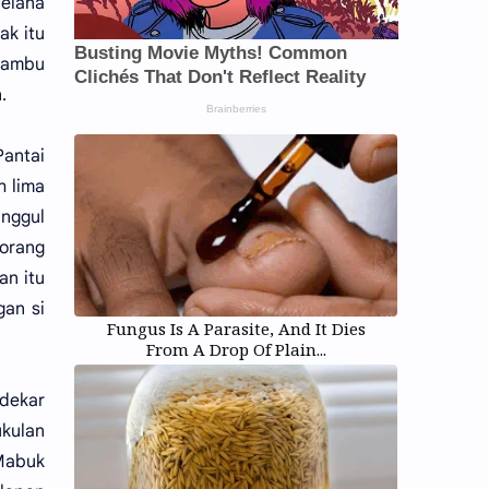
celana
ak itu
bambu
.
Pantai
h lima
inggul
eorang
an itu
gan si
Fungus Is A Parasite, And It Dies
From A Drop Of Plain...
ndekar
ukulan
Mabuk