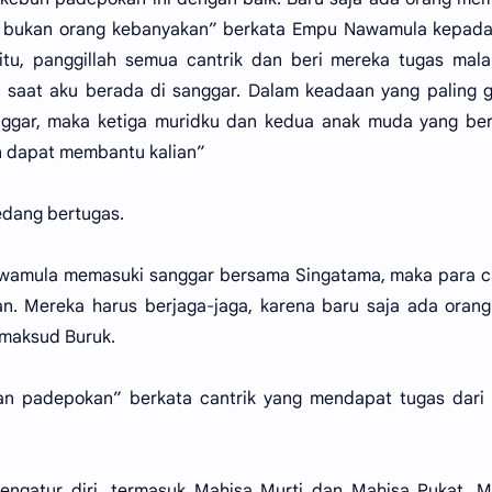
kan bukan orang kebanyakan” berkata Empu Nawamula kepad
 itu, panggillah semua cantrik dan beri mereka tugas mala
a saat aku berada di sanggar. Dalam keadaan yang paling 
nggar, maka ketiga muridku dan kedua anak muda yang be
n dapat membantu kalian”
edang bertugas.
awamula memasuki sanggar bersama Singatama, maka para c
n. Mereka harus berjaga-jaga, karena baru saja ada oran
maksud Buruk.
an padepokan” berkata cantrik yang mendapat tugas dari
mengatur diri, termasuk Mahisa Murti dan Mahisa Pukat. 