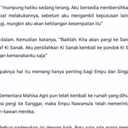
“mumpung hatiku sedang terang. Aku bersedia membersihkan
t melakukannya, sebelum aku mengambil keputusan lain.
gi, mungkin aku akan kehilangan kesempatan itu”
alam. Kemudian katanya, “Baiklah. Kita akan pergi ke Sa
f Ki Sanak. Aku persilahkan Ki Sanak kembali ke pondok Ki 
gan kemanakanku saja”
paknya hal itu memang hanya penting bagi Empu dan Sing
mentara Mahisa Agni pun telah kembali ke rumah yang dih
ma pergi ke Sanggar, maka Empu Nawamula telah memerint
n-kawan mereka.
kebun padepokan ini dengan baik. Baru saja ada orang me