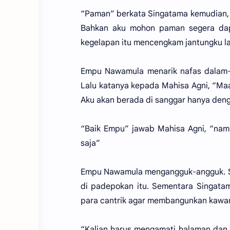
“Paman” berkata Singatama kemudian, 
Bahkan aku mohon paman segera dapa
kegelapan itu mencengkam jantungku la
Empu Nawamula menarik nafas dalam-d
Lalu katanya kepada Mahisa Agni, “Maa
Aku akan berada di sanggar hanya den
“Baik Empu” jawab Mahisa Agni, “nam
saja”
Empu Nawamula mengangguk-angguk. Se
di padepokan itu. Sementara Singata
para cantrik agar membangunkan kawa
“Kalian harus mengamati halaman dan 