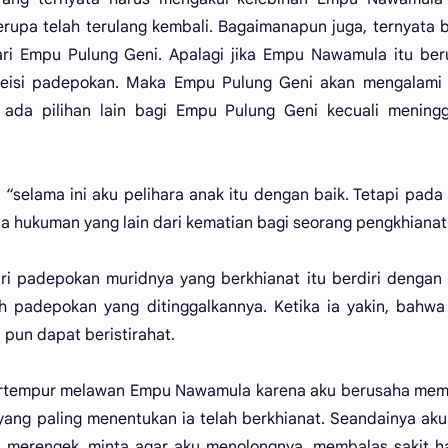
erupa telah terulang kembali. Bagaimanapun juga, ternyata
ri Empu Pulung Geni. Apalagi jika Empu Nawamula itu ber
eisi padepokan. Maka Empu Pulung Geni akan mengalami 
k ada pilihan lain bagi Empu Pulung Geni kecuali mening
“selama ini aku pelihara anak itu dengan baik. Tetapi pada
a hukuman yang lain dari kematian bagi seorang pengkhianat
i padepokan muridnya yang berkhianat itu berdiri dengan
 padepokan yang ditinggalkannya. Ketika ia yakin, bahwa
pun dapat beristirahat.
ertempur melawan Empu Nawamula karena aku berusaha mem
yang paling menentukan ia telah berkhianat. Seandainya aku
a merengek, minta agar aku menolongnya, membalas sakit h