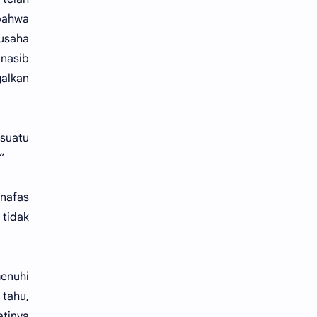
 bahwa
usaha
nasib
galkan
 suatu
”
 nafas
 tidak
enuhi
 tahu,
atinya