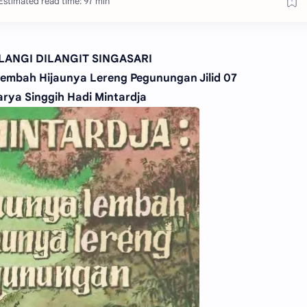
Estimated read time: 97 min
LANGI DILANGIT SINGASARI
 Lembah Hijaunya Lereng Pegunungan Jilid 07
arya Singgih Hadi Mintardja