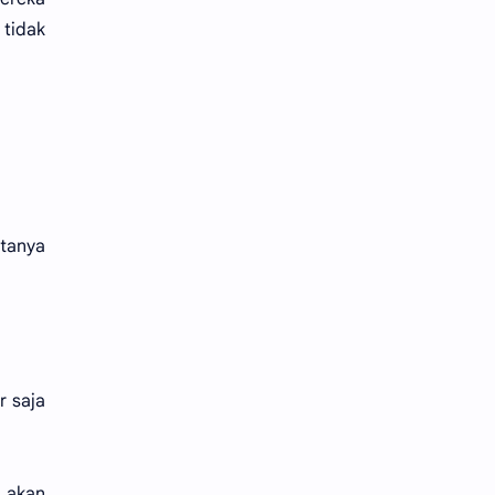
 tidak
tanya
r saja
u akan