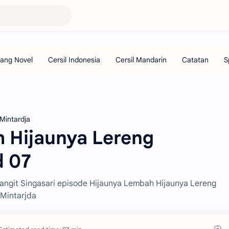
 Mintardja
 Hijaunya Lereng
d 07
i Langit Singasari episode Hijaunya Lembah Hijaunya Lereng
 Mintarjda