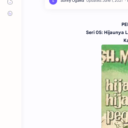
PE
Seri 05: Hijaunya
K