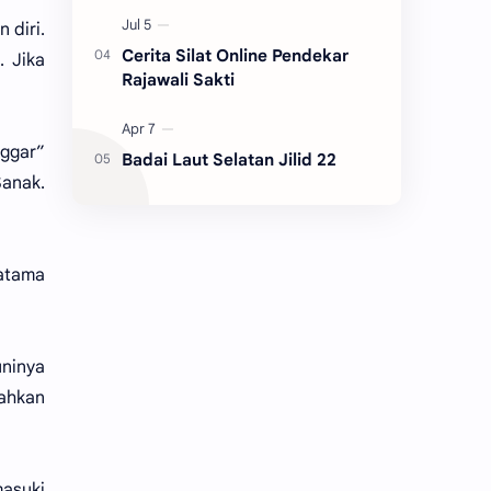
 diri.
Cerita Silat Online Pendekar
 Jika
Rajawali Sakti
nggar”
Badai Laut Selatan Jilid 22
Sanak.
atama
uninya
ahkan
masuki