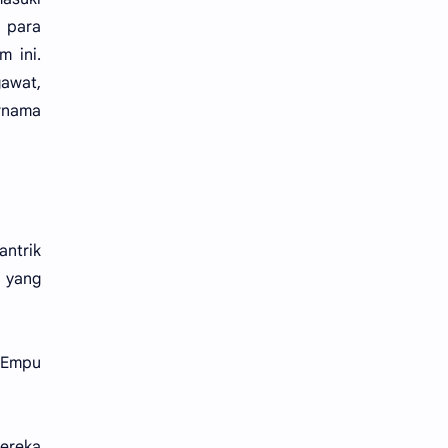
a para
m ini.
gawat,
rnama
antrik
g yang
 Empu
Mereka