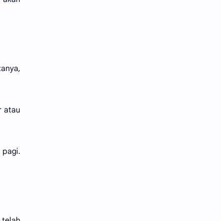
tanya,
r atau
 pagi.
telah