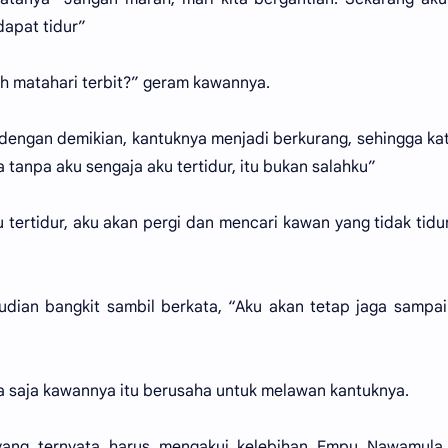
dapat tidur”
h matahari terbit?” geram kawannya.
ru dengan demikian, kantuknya menjadi berkurang, sehingga ka
ka tanpa aku sengaja aku tertidur, itu bukan salahku”
u tertidur, aku akan pergi dan mencari kawan yang tidak tidu
mudian bangkit sambil berkata, “Aku akan tetap jaga sampai
a saja kawannya itu berusaha untuk melawan kantuknya.
yang ternyata harus mengakui kelebihan Empu Nawamula 