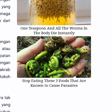
 yang
tenaga
k dari
One Teaspoon And All The Worms In
The Body Die Instantly
dengan
 atau
mpatan
Dengan
 akrab
tokoh
Stop Eating These 3 Foods That Are
Known to Cause Parasites
ra tak
i yang
 cukup