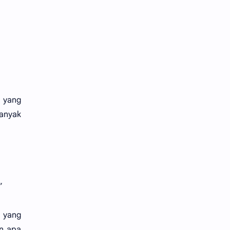
n yang
anyak
”
 yang
n apa