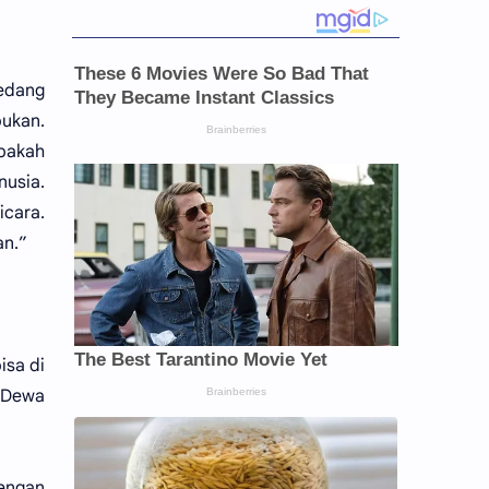
sedang
bukan.
pakah
usia.
icara.
an.”
isa di
 Dewa
engan