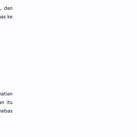
h, dan
mas ke
matian
n itu
nebas