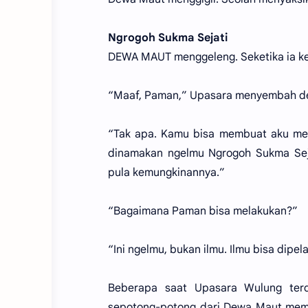
Ngrogoh Sukma Sejati
DEWA MAUT menggeleng. Seketika ia kemb
“Maaf, Paman,” Upasara menyembah de
“Tak apa. Kamu bisa membuat aku men
dinamakan ngelmu Ngrogoh Sukma Seja
pula kemungkinannya.”
“Bagaimana Paman bisa melakukan?”
“Ini ngelmu, bukan ilmu. Ilmu bisa dipe
Beberapa saat Upasara Wulung terd
sepotong-potong dari Dewa Maut memb