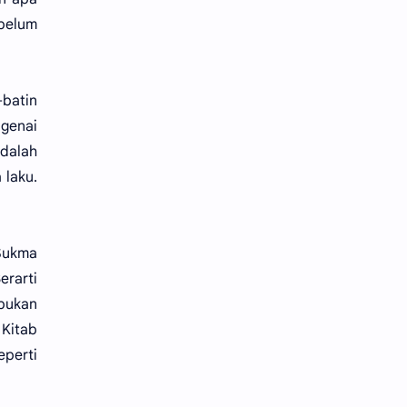
belum
-batin
genai
dalah
 laku.
 Sukma
erarti
bukan
 Kitab
eperti