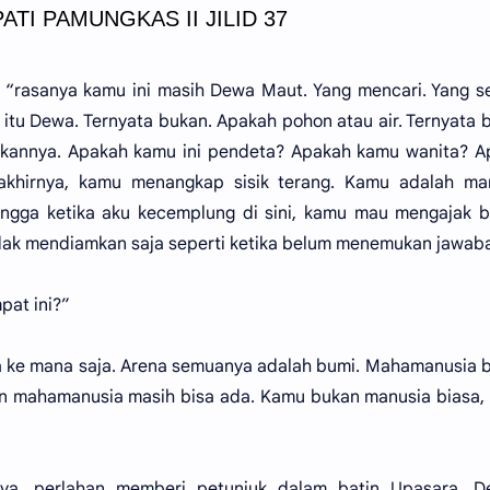
ATI PAMUNGKAS II JILID 37
 “rasanya kamu ini masih Dewa Maut. Yang mencari. Yang 
itu Dewa. Ternyata bukan. Apakah pohon atau air. Ternyata 
ukannya. Apakah kamu ini pendeta? Apakah kamu wanita? A
khirnya, kamu menangkap sisik terang. Kamu adalah man
ngga ketika aku kecemplung di sini, kamu mau mengajak b
dak mendiamkan saja seperti ketika belum menemukan jawab
pat ini?”
a ke mana saja. Arena semuanya adalah bumi. Mahamanusia b
n mahamanusia masih bisa ada. Kamu bukan manusia biasa,
nya, perlahan memberi petunjuk dalam batin Upasara. D