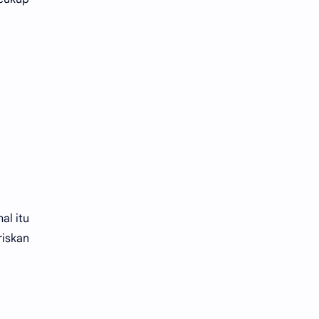
al itu
riskan