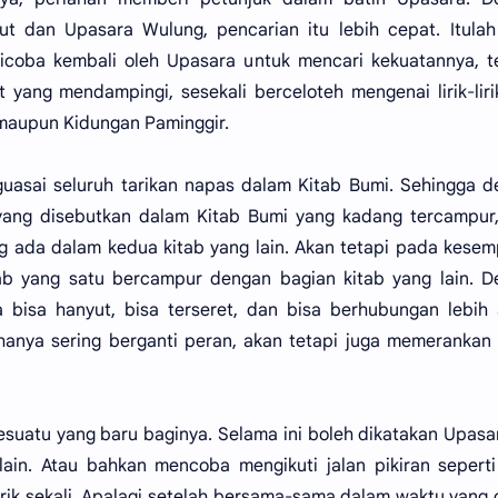
t dan Upasara Wulung, pencarian itu lebih cepat. Itulah
dicoba kembali oleh Upasara untuk mencari kekuatannya, 
yang mendampingi, sesekali berceloteh mengenai lirik-liri
 maupun Kidungan Paminggir.
uasai seluruh tarikan napas dalam Kitab Bumi. Sehingga 
ang disebutkan dalam Kitab Bumi yang kadang tercampur,
ng ada dalam kedua kitab yang lain. Akan tetapi pada kese
tab yang satu bercampur dengan bagian kitab yang lain. 
 bisa hanyut, bisa terseret, dan bisa berhubungan lebih
nya sering berganti peran, akan tetapi juga memerankan 
esuatu yang baru baginya. Selama ini boleh dikatakan Upasa
ain. Atau bahkan mencoba mengikuti jalan pikiran sepert
rik sekali. Apalagi setelah bersama-sama dalam waktu yang