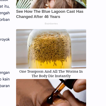
t itu,
engah
korban
royok
One Teaspoon And All The Worms In
engan
The Body Die Instantly
p kain
mbaran