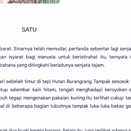
SATU
arat. Sinarnya telah memudar, pertanda sebentar lagi senj
n isyarat bagi manusia untuk beristirahat itu, ternyata
bahana yang ditingkahi beradunya senjata tajam.
ari sebelah timur di tepi Hutan Burangrang. Tampak sesosok
utup selembar kain hitam, tengah menghadapi keroyokan 
tubuh tegap mengenakan pakaian kuning itu terlihat cukup t
l di beberapa bagian tubuhnya tampak luka-luka bekas go
ak dua buah kereta barang. Selain itu, juga terlihat adanya 