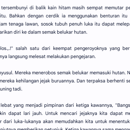
 tersembunyi di balik kain hitam masih sempat memutar p
tu. Bahkan dengan cerdik ia menggunakan benturan itu 
am tenaga lawan, sosok tubuh penuh luka itu dapat melep
arikan diri ke dalam semak belukar hutan.
olos.,.!" salah satu dari keempat pengeroyoknya yang be
hnya langsung melesat melakukan pengejaran.
menyusul. Mereka menerobos semak belukar memasuki hutan.
reka kehilangan jejak buruannya. Dan terpaksa berhenti s
uning tadi.
s lebat yang menjadi pimpinan dari ketiga kawannya, "Bangs
in dapat lari jauh. Untuk mencari jejaknya kita dapat me
ar dari luka-lukanya akan memudahkan kita untuk menentu
" lanjutnya memberikan petunjuk. Ketiga kawannya sama meng