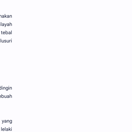
nakan
layah
 tebal
lusuri
dingin
sebuah
n yang
lelaki