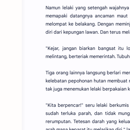
Namun lelaki yang setengah wajahnya
memapaki datangnya ancaman maut i
melompat ke belakang. Dengan meminj
diri dari kepungan lawan. Dan terus mel
"Kejar, jangan biarkan bangsat itu l
melintang, berteriak memerintah. Tubu
Tiga orang lainnya langsung berlari 
kelebatan pepohonan hutan membuat me
tak juga menemukan lelaki berpakaian k
"Kita berpencar!" seru lelaki berkumi
sudah terluka parah, dan tidak mungk
rerumputan. Tetesan darah yang kelu
arah mana keparat itu melarikan diri,