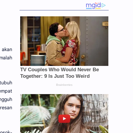
a akan
 malah
 tubuh
empat
angguh
resan
sosok-