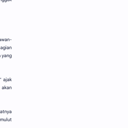
awan-
bagian
h yang
" ajak
i akan
patnya
mulut