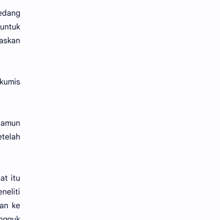
edang
untuk
askan
rkumis
 Namun
etelah
at itu
neliti
kan ke
angguk