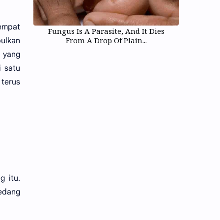
empat
Fungus Is A Parasite, And It Dies
From A Drop Of Plain...
ulkan
 yang
i satu
 terus
 itu.
pedang