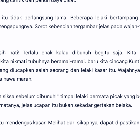
ang cantik dan penuh daya pikat.
 itu tidak berlangsung lama. Beberapa lelaki bertampang
 mengepungnya. Sorot kebencian tergambar jelas pada wajah
sih hati! Terlalu enak kalau dibunuh begitu saja. Kita 
ta nikmati tubuhnya beramai-ramai, baru kita cincang Kunt
ang diucapkan salah seorang dan lelaki kasar itu. Wajahny
a hawa marah.
ta siksa sebelum dibunuh!" timpal lelaki bermata picak yang 
 matanya, jelas ucapan itu bukan sekadar gertakan belaka.
itu mendengus kasar. Melihat dari sikapnya, dapat dipastikan