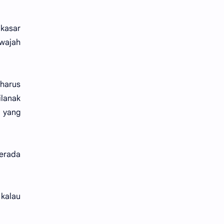
 kasar
-wajah
harus
ilanak
a yang
berada
 kalau