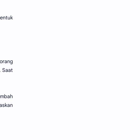
entuk
eorang
. Saat
imbah
baskan