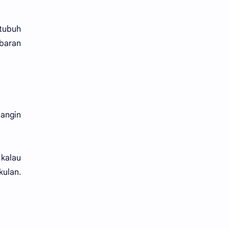
 tubuh
mbaran
 angin
kalau
ulan.