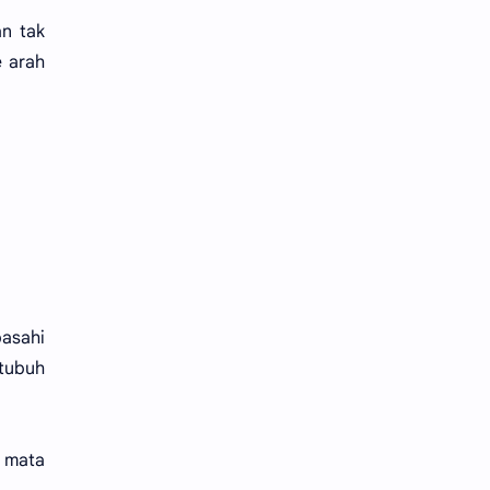
n tak
 arah
asahi
 tubuh
r mata