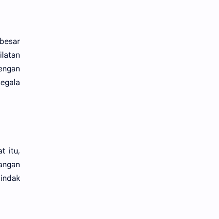
 besar
ilatan
dengan
segala
t itu,
tangan
tindak