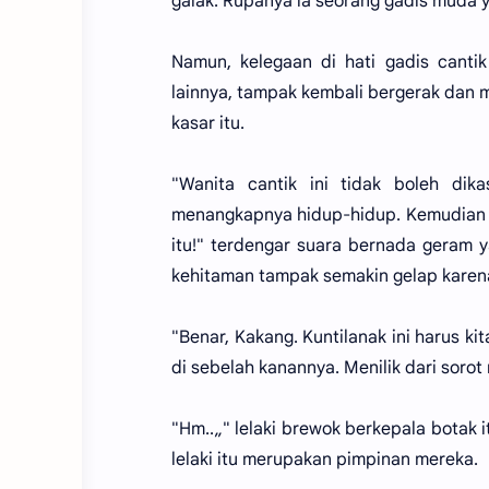
galak. Rupanya ia seorang gadis muda y
Namun, kelegaan di hati gadis cantik
lainnya, tampak kembali bergerak dan
kasar itu.
"Wanita cantik ini tidak boleh dika
menangkapnya hidup-hidup. Kemudian ki
itu!" terdengar suara bernada geram y
kehitaman tampak semakin gelap karen
"Benar, Kakang. Kuntilanak ini harus ki
di sebelah kanannya. Menilik dari sorot
"Hm..„" lelaki brewok berkepala botak 
lelaki itu merupakan pimpinan mereka.