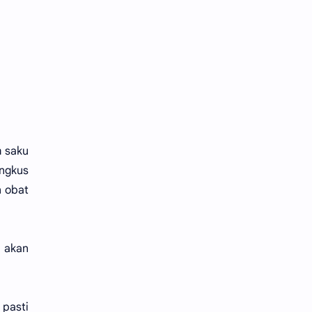
m saku
ungkus
n obat
a akan
 pasti