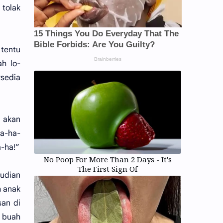
 tolak
 tentu
h lo-
sedia
u akan
Ha-ha-
-ha!”
No Poop For More Than 2 Days - It's
The First Sign Of
mudian
h anak
san di
k buah