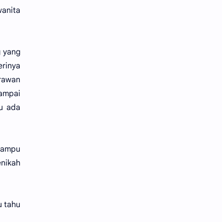
wanita
g yang
erinya
erawan
sampai
tu ada
 mampu
nikah
u tahu