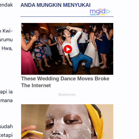
hendak
o Kwi-
gurumu
i Hwa,
api ia
aimana
 sudah
tetapi