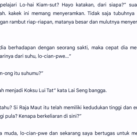
lajari Lo-hai Kiam-sut? Hayo katakan, dari siapa?” sua
h. kakek ini memang menyeramkan. Tidak saja tubuhnya t
gan rambut riap-riapan, matanya besar dan mulutnya menye
dia berhadapan dengan seorang sakti, maka cepat dia me
inya dari suhu, lo-cian-pwe...“
m-ong itu suhumu?”
ah menjadi Koksu Lui Tat“ kata Lai Seng bangga.
ahu? Si Raja Maut itu telah memiliki kedudukan tinggi dan 
i pula? Kenapa berkeliaran di sini?”
a muda, lo-cian-pwe dan sekarang saya bertugas untuk me