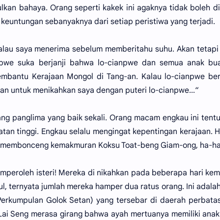
an bahaya. Orang seperti kakek ini agaknya tidak boleh di
 keuntungan sebanyaknya dari setiap peristiwa yang terjadi.
alau saya menerima sebelum memberitahu suhu. Akan tetapi
npwe suka berjanji bahwa lo-cianpwe dan semua anak bua
bantu Kerajaan Mongol di Tang-an. Kalau lo-cianpwe ber
an untuk menikahkan saya dengan puteri lo-cianpwe...“
ng panglima yang baik sekali. Orang macam engkau ini tent
tan tinggi. Engkau selalu mengingat kepentingan kerajaan. 
gin membonceng kemakmuran Koksu Toat-beng Giam-ong, ha-ha
emperoleh isteri! Mereka di nikahkan pada beberapa hari ke
, ternyata jumlah mereka hamper dua ratus orang. Ini adala
erkumpulan Golok Setan) yang tersebar di daerah perbata
 Lai Seng merasa girang bahwa ayah mertuanya memiliki ana