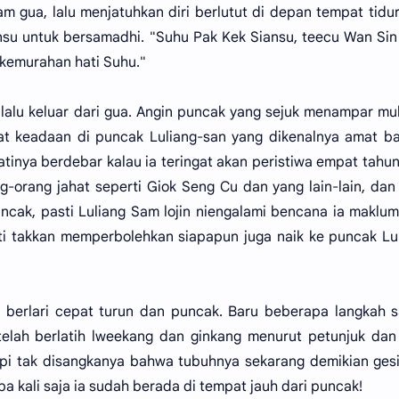
m gua, lalu menjatuhkan diri berlutut di depan tempat tidu
nsu untuk bersamadhi. "Suhu Pak Kek Siansu, teecu Wan Si
 kemurahan hati Suhu."
 lalu keluar dari gua. Angin puncak yang sejuk menampar m
at keadaan di puncak Luliang-san yang dikenalnya amat bai
Hatinya berdebar kalau ia teringat akan peristiwa empat tahun
ng-orang jahat seperti Giok Seng Cu dan yang lain-lain, dan
ncak, pasti Luliang Sam lojin niengalami bencana ia maklu
sti takkan memperbolehkan siapapun juga naik ke puncak Lu
u berlari cepat turun dan puncak. Baru beberapa langkah s
 telah berlatih lweekang dan ginkang menurut petunjuk dan
api tak disangkanya bahwa tubuhnya sekarang demikian ges
 kali saja ia sudah berada di tempat jauh dari puncak!