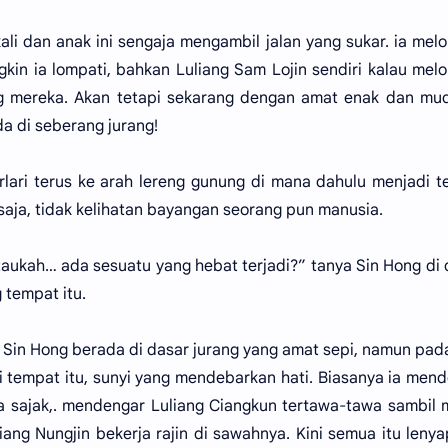
ali dan anak ini sengaja mengambil jalan yang sukar. ia mel
kin ia lompati, bahkan Luliang Sam Lojin sendiri kalau mel
ng mereka. Akan tetapi sekarang dengan amat enak dan mu
da di seberang jurang!
rlari terus ke arah lereng gunung di mana dahulu menjadi 
i saja, tidak kelihatan bayangan seorang pun manusia.
aukah… ada sesuatu yang hebat terjadi?” tanya Sin Hong di
 tempat itu.
ya Sin Hong berada di dasar jurang yang amat sepi, namun pad
i tempat itu, sunyi yang mendebarkan hati. Biasanya ia men
a sajak,. mendengar Luliang Ciangkun tertawa-tawa sambil
ang Nungjin bekerja rajin di sawahnya. Kini semua itu leny