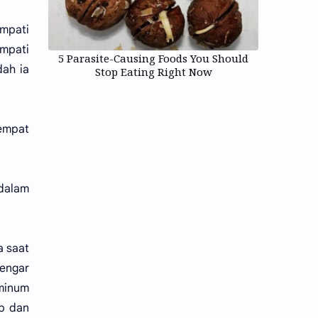
ompati
ompati
5 Parasite-Causing Foods You Should
dah ia
Stop Eating Right Now
tempat
 dalam
a saat
dengar
 minum
ap dan