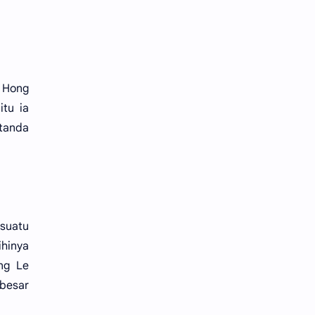
n Hong
itu ia
 tanda
esuatu
ihinya
ng Le
 besar