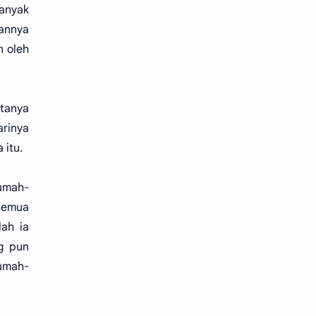
banyak
hannya
n oleh
atanya
arinya
 itu.
rumah-
semua
lah ia
g pun
rumah-