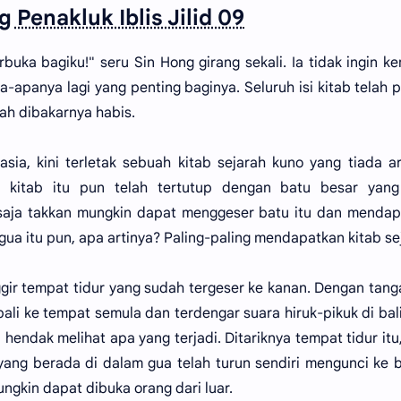
 Penakluk Iblis Jilid 09
rbuka bagiku!" seru Sin Hong girang sekali. Ia tidak ingin ke
a-apanya lagi yang penting baginya. Seluruh isi kitab telah 
lah dibakarnya habis.
sia, kini terletak sebuah kitab sejarah kuno yang tiada ar
kitab itu pun telah tertutup dengan batu besar yang
 saja takkan mungkin dapat menggeser batu itu dan menda
a itu pun, apa artinya? Paling-paling mendapatkan kitab se
ggir tempat tidur yang sudah tergeser ke kanan. Dengan tan
bali ke tempat semula dan terdengar suara hiruk-pikuk di bal
 hendak melihat apa yang terjadi. Ditariknya tempat tidur itu
 yang berada di dalam gua telah turun sendiri mengunci ke
ngkin dapat dibuka orang dari luar.