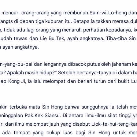
n mencari orang-orang yang membunuh Sam-wi Lo-heng dan
nangts di depan tiga kuburan itu. Betapa ia takkan merasa du
in, tidak ada lagi orang yang menaruh perhatian kepadanya, k
 sudah tewas dan Lie Bu Tek, ayah angkatnya. Tiba-tiba Si
a ayah angkatnya.
 Im-yang-bu-pai dan lengannya dibacok putus oleh jahanam k
a? Apakah masih hidup?" Setelah bertanya-tanya di dalam h
 Kong Ji, ia lalu melompat dan berlari turun dari bukit Lu
akin terbuka mata Sin Hong bahwa sungguhnya ia telah me
ninggalan Pak Kek Siansu. Di antara ilmu-ilmu silat tinggi y
lari dan ilmu melompat jauh yang disebut Liok-te-hui-teng-ka
ak ada tempat yang cukup luas bagi Sin Hong untuk me