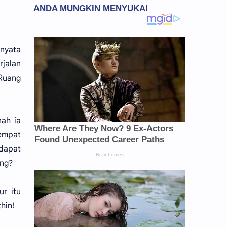
rnyata
rjalan
(Ruang
nah ia
tempat
dapat
ang?
r itu
hin!