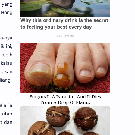
r yang
n Hong
ukanya
k ini,
 lebih
 kalau
m akan
liang-
Fungus Is A Parasite, And It Dies
From A Drop Of Plain...
aja ia
 kitab
it dan