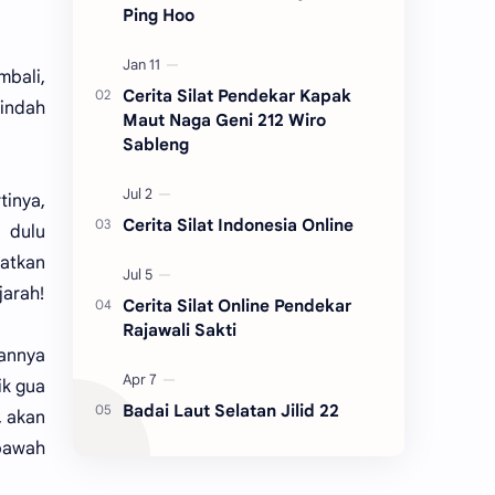
Ping Hoo
mbali,
Cerita Silat Pendekar Kapak
pindah
Maut Naga Geni 212 Wiro
Sableng
tinya,
Cerita Silat Indonesia Online
 dulu
patkan
jarah!
Cerita Silat Online Pendekar
Rajawali Sakti
gannya
ik gua
Badai Laut Selatan Jilid 22
, akan
 bawah