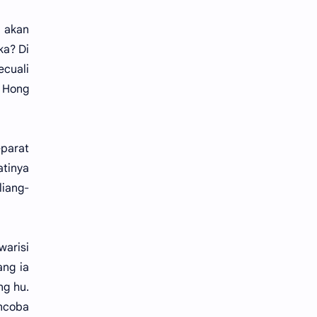
 akan
ka? Di
ecuali
n Hong
eparat
atinya
liang-
warisi
ang ia
ng hu.
ncoba