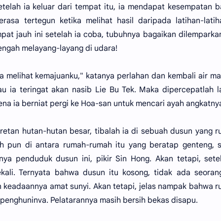
etelah ia keluar dari tempat itu, ia mendapat kesempatan 
asa tertegun ketika melihat hasil daripada latihan-lati
ompat jauh ini setelah ia coba, tubuhnya bagaikan dilemparka
tengah melayang-layang di udara!
ia melihat kemajuanku," katanya perlahan dan kembali air m
u ia teringat akan nasib Lie Bu Tek. Maka dipercepatlah l
ena ia berniat pergi ke Hoa-san untuk mencari ayah angkatnya
rretan hutan-hutan besar, tibalah ia di sebuah dusun yang 
h pun di antara rumah-rumah itu yang beratap genteng, 
nya penduduk dusun ini, pikir Sin Hong. Akan tetapi, sete
kali. Ternyata bahwa dusun itu kosong, tidak ada seoran
an keadaannya amat sunyi. Akan tetapi, jelas nampak bahwa 
 penghuninva. Pelatarannya masih bersih bekas disapu.