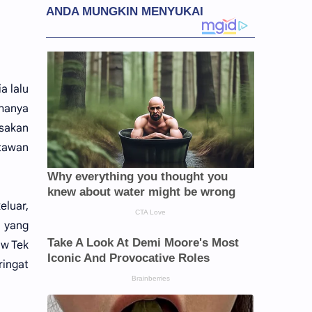
a lalu
 hanya
sakan
itawan
eluar,
 yang
uw Tek
ringat