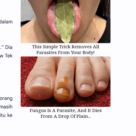
dalam
This Simple Trick Removes All
.” Dia
Parasites From Your Body!
uw Tek
eorang
 masih
Fungus Is A Parasite, And It Dies
itu ke
From A Drop Of Plain...