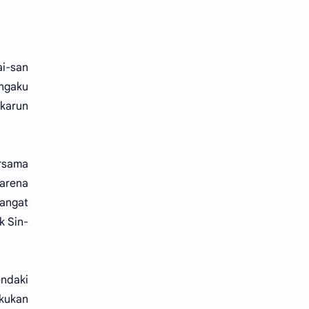
ai-san
engaku
karun
ersama
karena
angat
k Sin-
endaki
kukan