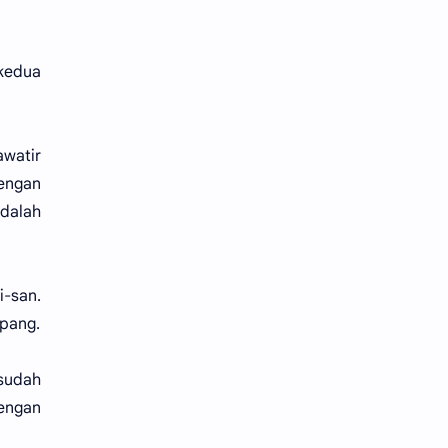
kedua
awatir
dengan
dalah
i-san.
-pang.
 sudah
dengan