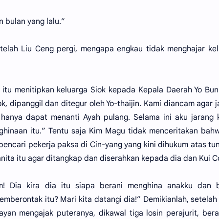
 bulan yang lalu.”
elah Liu Ceng pergi, mengapa engkau tidak menghajar kel
li itu menitipkan keluarga Siok kepada Kepala Daerah Yo Bu
k, dipanggil dan ditegur oleh Yo-thaijin. Kami diancam agar 
hanya dapat menanti Ayah pulang. Selama ini aku jarang 
nghinaan itu.” Tentu saja Kim Magu tidak menceritakan bah
encari pekerja paksa di Cin-yang yang kini dihukum atas tu
nita itu agar ditangkap dan diserahkan kepada dia dan Kui C
! Dia kira dia itu siapa berani menghina anakku dan b
mberontak itu? Mari kita datangi dia!” Demikianlah, setelah
ayan mengajak puteranya, dikawal tiga losin perajurit, ber