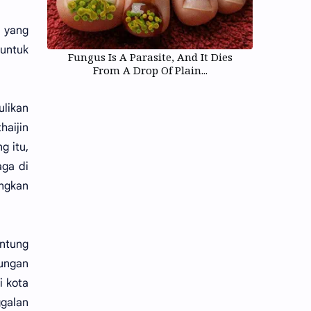
 yang
 untuk
Fungus Is A Parasite, And It Dies
From A Drop Of Plain...
ulikan
aijin
g itu,
aga di
ingkan
antung
jungan
i kota
ggalan