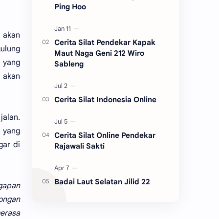
Ping Hoo
a akan
Cerita Silat Pendekar Kapak
gulung
Maut Naga Geni 212 Wiro
 yang
Sableng
 akan
Cerita Silat Indonesia Online
jalan.
g yang
Cerita Silat Online Pendekar
gar di
Rajawali Sakti
Badai Laut Selatan Jilid 22
ggapan
songan
merasa