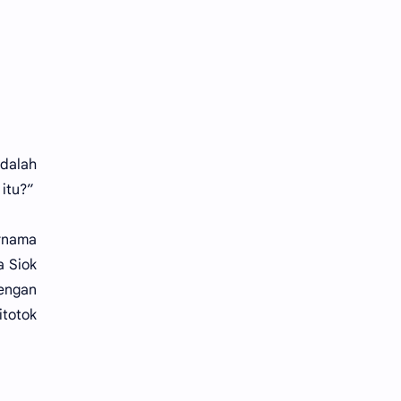
adalah
 itu?”
ernama
a Siok
dengan
itotok