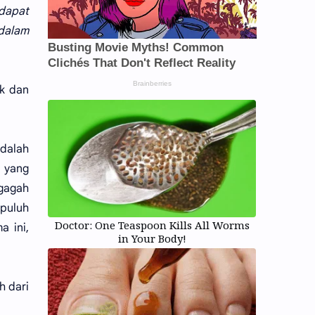
 dapat
dalam
ik dan
dalah
a yang
 gagah
apuluh
Doctor: One Teaspoon Kills All Worms
a ini,
in Your Body!
h dari