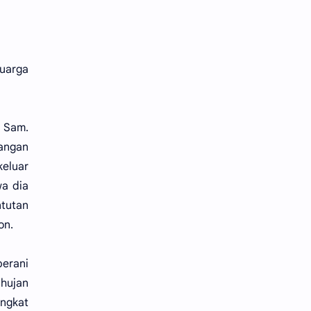
uarga
n Sam.
jangan
keluar
wa dia
ntutan
on.
erani
 hujan
angkat