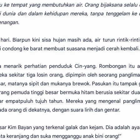
itu ke tempat yang membutuhkan air. Orang bijaksana selalu
i dunia dan dalam kehidupan mereka, tanpa tenggelam ke 
enangan.
ri. Biarpun kini sisa hujan masih ada, air turun rintik-rint
ai condong ke barat membuat suasana menjadi cerah kembali.
a menarik perhatian penduduk Cin-yang. Rombongan itu a
a sekitar tiga losin orang, dipimpin oleh seorang panglim
sar, matanya sipit dan mukanya brewok. Pasukan itu tampak
rang pemuda tinggi besar bermuka hitam berusia sekitar du
itar empatpuluh tujuh tahun. Mereka yang mengenal panglim
da orang di dekatnya, dengan suara lirih dan gentar.
ar Kim Bayan yang terkenal galak dan kejam. Dia adalah aya
a keranjang dan suka mengganggu anak bini orang!”