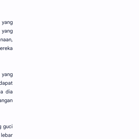
, yang
 yang
inaan,
mereka
 yang
dapat
na dia
dangan
g guci
 lebar