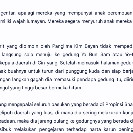
 gentar, apalagi mereka yang mempunyai anak perempuan
iliki wajah lumayan. Mereka segera menyuruh anak mereka
jurit yang dipimpin oleh Panglima Kim Bayan tidak memped
 langsung saja menuju ke gedung Yo Bun Sam atau Yo-th
kepala daerah di Cin-yang. Setelah memasuki halaman gedun
ak buahnya untuk turun dari punggung kuda dan siap berj
engan langkah gagah dia memasuki pendapa gedung itu, diir
gol yang tinggi besar bermuka hitam.
ang mengepalai seluruh pasukan yang berada di Propinsi Sh
liputi daerah yang luas, di mana dia sering melakukan kun
eadaan, maka dia jarang pulang ke gedungnya yang berada d
a sibuk melakukan pengejaran terhadap harta karun penin