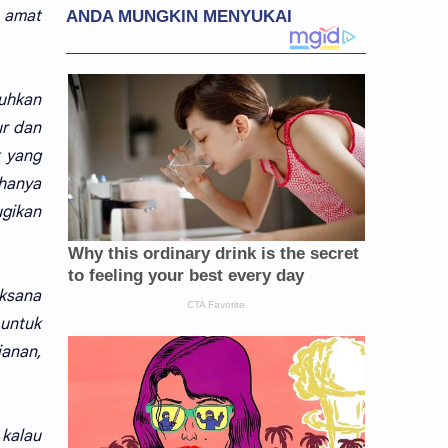
 amat
tuhkan
ur dan
 yang
 hanya
gikan
aksana
untuk
janan,
 kalau