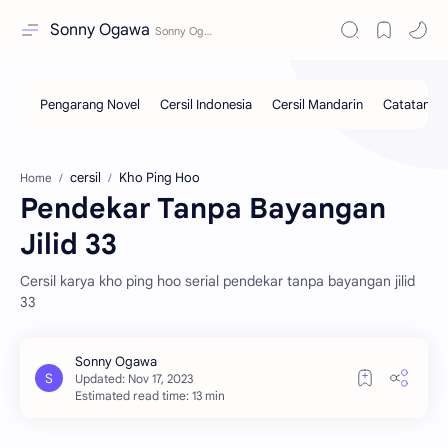
Sonny Ogawa
cersil
Kho Ping Hoo
Home
Pendekar Tanpa Bayangan
Jilid 33
Cersil karya kho ping hoo serial pendekar tanpa bayangan jilid
33
Estimated read time: 13 min