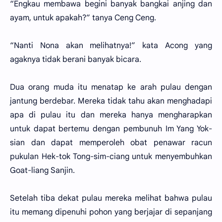
“Engkau membawa begini banyak bangkai anjing dan
ayam, untuk apakah?” tanya Ceng Ceng.
“Nanti Nona akan melihatnya!” kata Acong yang
agaknya tidak berani banyak bicara.
Dua orang muda itu menatap ke arah pulau dengan
jantung berdebar. Mereka tidak tahu akan menghadapi
apa di pulau itu dan mereka hanya mengharapkan
untuk dapat bertemu dengan pembunuh Im Yang Yok-
sian dan dapat memperoleh obat penawar racun
pukulan Hek-tok Tong-sim-ciang untuk menyembuhkan
Goat-liang Sanjin.
Setelah tiba dekat pulau mereka melihat bahwa pulau
itu memang dipenuhi pohon yang berjajar di sepanjang