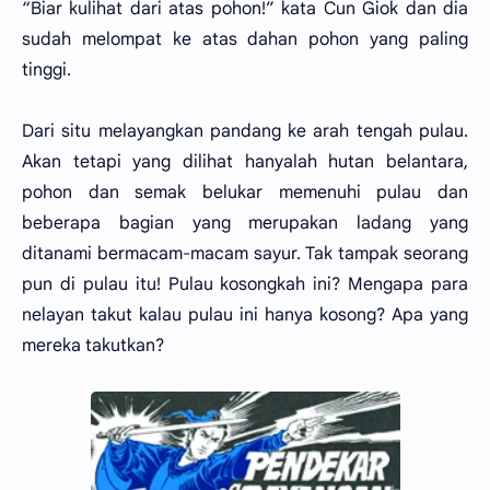
“Biar kulihat dari atas pohon!” kata Cun Giok dan dia
sudah melompat ke atas dahan pohon yang paling
tinggi.
Dari situ melayangkan pandang ke arah tengah pulau.
Akan tetapi yang dilihat hanyalah hutan belantara,
pohon dan semak belukar memenuhi pulau dan
beberapa bagian yang merupakan ladang yang
ditanami bermacam-macam sayur. Tak tampak seorang
pun di pulau itu! Pulau kosongkah ini? Mengapa para
nelayan takut kalau pulau ini hanya kosong? Apa yang
mereka takutkan?