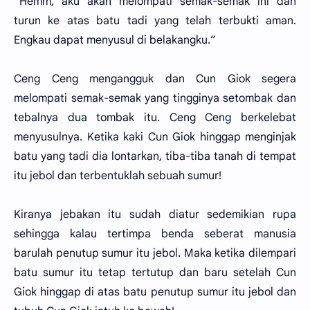
“Hemm, aku akan melompati semak-semak ini dan
turun ke atas batu tadi yang telah terbukti aman.
Engkau dapat menyusul di belakangku.”
Ceng Ceng mengangguk dan Cun Giok segera
melompati semak-semak yang tingginya setombak dan
tebalnya dua tombak itu. Ceng Ceng berkelebat
menyusulnya. Ketika kaki Cun Giok hinggap menginjak
batu yang tadi dia lontarkan, tiba-tiba tanah di tempat
itu jebol dan terbentuklah sebuah sumur!
Kiranya jebakan itu sudah diatur sedemikian rupa
sehingga kalau tertimpa benda seberat manusia
barulah penutup sumur itu jebol. Maka ketika dilempari
batu sumur itu tetap tertutup dan baru setelah Cun
Giok hinggap di atas batu penutup sumur itu jebol dan