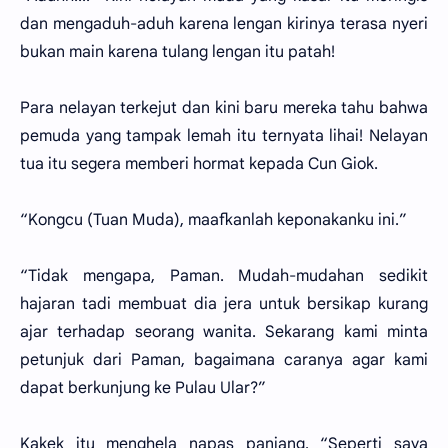
dan mengaduh-aduh karena lengan kirinya terasa nyeri
bukan main karena tulang lengan itu patah!
Para nelayan terkejut dan kini baru mereka tahu bahwa
pemuda yang tampak lemah itu ternyata lihai! Nelayan
tua itu segera memberi hormat kepada Cun Giok.
“Kongcu (Tuan Muda), maafkanlah keponakanku ini.”
“Tidak mengapa, Paman. Mudah-mudahan sedikit
hajaran tadi membuat dia jera untuk bersikap kurang
ajar terhadap seorang wanita. Sekarang kami minta
petunjuk dari Paman, bagaimana caranya agar kami
dapat berkunjung ke Pulau Ular?”
Kakek itu menghela napas panjang. “Seperti saya