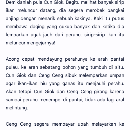
Demikianlah pula Cun Giok. Begitu melihat banyak sirip
ikan meluncur datang, dia segera merobek bangkai
anjing dengan menarik sebuah kakinya. Kaki itu putus
membawa daging yang cukup banyak dan ketika dia
lemparkan agak jauh dari perahu, sirip-sirip ikan itu
meluncur mengejarnya!
Acong cepat mendayung perahunya ke arah pantai
pulau, ke arah sebatang pohon yang tumbuh di situ.
Cun Giok dan Ceng Ceng sibuk melemparkan umpan
agar ikan-ikan hiu yang ganas itu menjauhi perahu.
Akan tetapi Cun Giok dan Ceng Ceng girang karena
sampai perahu menempel di pantai, tidak ada lagi aral
melintang.
Ceng Ceng segera membayar upah melayarkan ke