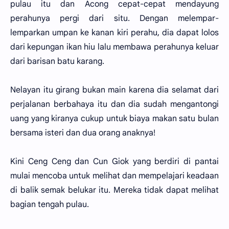
pulau itu dan Acong cepat-cepat mendayung
perahunya pergi dari situ. Dengan melempar-
lemparkan umpan ke kanan kiri perahu, dia dapat lolos
dari kepungan ikan hiu lalu membawa perahunya keluar
dari barisan batu karang.
Nelayan itu girang bukan main karena dia selamat dari
perjalanan berbahaya itu dan dia sudah mengantongi
uang yang kiranya cukup untuk biaya makan satu bulan
bersama isteri dan dua orang anaknya!
Kini Ceng Ceng dan Cun Giok yang berdiri di pantai
mulai mencoba untuk melihat dan mempelajari keadaan
di balik semak belukar itu. Mereka tidak dapat melihat
bagian tengah pulau.