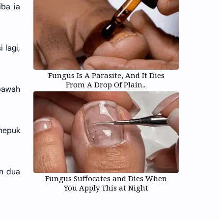
iba ia
 lagi,
Fungus Is A Parasite, And It Dies
From A Drop Of Plain...
 bawah
enepuk
an dua
Fungus Suffocates and Dies When
You Apply This at Night