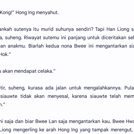
Kong!” Hong Ing menyahut.
ankah sutenya itu murid suhunya sendiri? Tapi Han Liong 
ra, suheng. Riwayat sutemu ini panjang untuk diceritakan se
usan anakmu. Biarlah kedua nona Bwee ini mengantarkan s
Hok.”
au akan mendapat celaka.”
ir, suheng, kurasa ada jalan untuk mengalahkannya. Pula
 siauwte tidak akan menyesal, karena siauwte telah mem
n.”
 sini saja dan biar Bwee Lan saja mengantarkan kau. Bwee Hw
n Liong mengerling ke arah Hong Ing yang tampak merengut