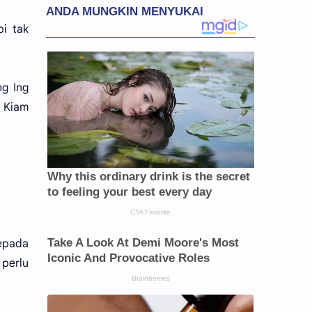
i tak
ng Ing
 Kiam
kepada
 perlu