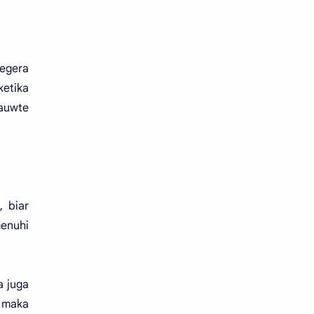
segera
ketika
iauwte
, biar
enuhi
a juga
, maka