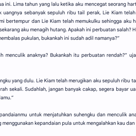
 ini. Lima tahun yang lalu ketika aku mencegat seorang ha
uangnya sebanyak sepuluh ribu tail perak, Lie Kiam telah
mi bertempur dan Lie Kiam telah memukulku sehingga aku 
dan sekarang aku menagih hutang. Apakah ini perbuatan salah? 
embalas pukulan, bukankah ini sudah adil namanya?”
ih menculik anaknya? Bukankah itu perbuatan rendah?” uj
gku yang dulu. Lie Kiam telah merugikan aku sepuluh ribu tail
urah sekali. Sudahlah, jangan banyak cakap, segera bayar ua
damu.”
pandaianmu untuk menjatuhkan suhengku dan menculik ana
g menggunakan kepandaian pula untuk mengalahkan kau dan