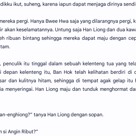
ikku ikut, suheng, karena iapun dapat menjaga dirinya sendir
ereka pergi. Hanya Bwee Hwa saja yang dilarangnya pergi, 
atir akan keselamatannya. Untung saja Han Liong dan dua ka
leh ribuan bintang sehingga mereka dapat maju dengan ce
itam.
 penculik itu tinggal dalam sebuah kelenteng tua yang tel
i depan kelenteng itu, Ban Hok telah kelihatan berdiri di
sar dan kulitnya hitam, sehingga di tempat agak gelap itu
 ia menyeringai. Han Liong maju dan tunduk menghormat d
an-enghiong?” tanya Han Liong dengan sopan.
m si Angin Ribut?”