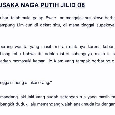
SAKA NAGA PUTIH JILID 08
an hari telah mulai gelap. Bwee Lan mengajak susioknya berhe
mpung Lim-cun di dekat situ, di mana tinggal supeknya
eorang wanita yang masih merah matanya karena keban
 Liong tahu bahwa itu adalah isteri suhengnya, maka ia 
arkan memasuki kamar Lie Kiam yang tampak berbaring di
ngga suheng dilukai orang.”
mandang laki-laki yang sudah setengah tua yang masih t
m bangkit duduk, lalu memandang wajah anak muda itu denga