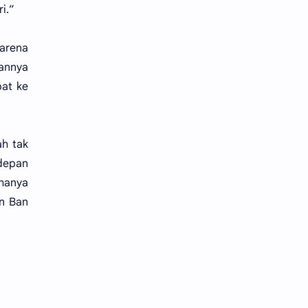
i.”
karena
wannya
pat ke
ah tak
 depan
 hanya
an Ban