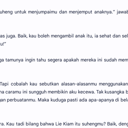
suheng untuk menjumpaimu dan menjemput anaknya.” jawa
uas juga. Baik, kau boleh mengambil anak itu, ia sehat dan se
u!”
ga tamunya ingin tahu segera apakah mereka ini sudah me
 Tapi cobalah kau sebutkan alasan-alasanmu menggunakan
rena caramu ini sungguh membikin aku kecewa. Tak kusangka
gan perbuatanmu. Maka kuduga pasti ada apa-apanya di be
a. Kau tadi bilang bahwa Lie Kiam itu suhengmu? Baik, den