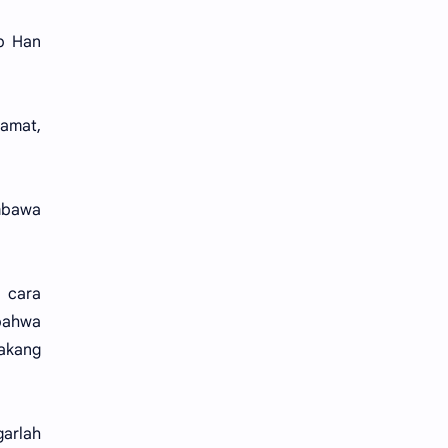
b Han
lamat,
mbawa
 cara
 bahwa
lakang
garlah