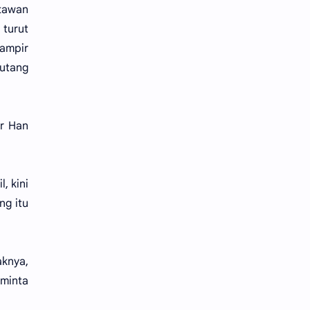
rtawan
 turut
hampir
Hutang
ar Han
, kini
ng itu
knya,
 minta