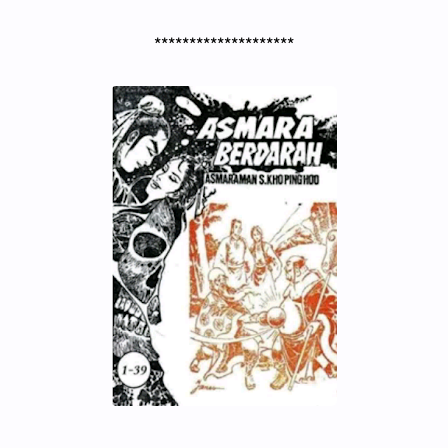
********************