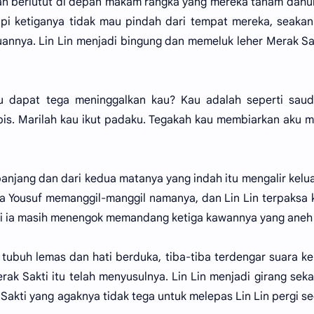
an berlutut di depan makam rangka yang mereka tanam dahul
pi ketiganya tidak mau pindah dari tempat mereka, seaka
annya. Lin Lin menjadi bingung dan memeluk leher Merak Sak
u dapat tega meninggalkan kau? Kau adalah seperti saud
abis. Marilah kau ikut padaku. Tegakah kau membiarkan aku 
anjang dan dari kedua matanya yang indah itu mengalir kelu
ara Yousuf memanggil-manggil namanya, dan Lin Lin terpaksa 
li ia masih menengok memandang ketiga kawannya yang aneh i
 tubuh lemas dan hati berduka, tiba-tiba terdengar suara ke
k Sakti itu telah menyusulnya. Lin Lin menjadi girang seka
k Sakti yang agaknya tidak tega untuk melepas Lin Lin pergi s