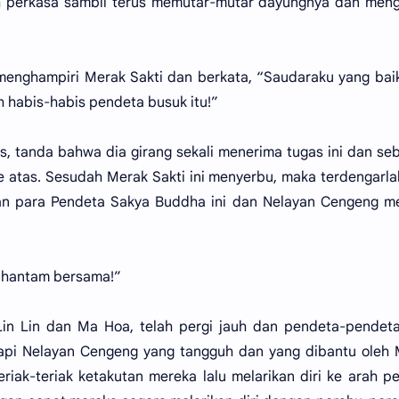
h perkasa sambil terus memutar-mutar dayungnya dan men
 menghampiri Merak Sakti dan berkata, “Saudaraku yang bai
 habis-habis pendeta busuk itu!”
s, tanda bahwa dia girang sekali menerima tugas ini dan se
 atas. Sesudah Merak Sakti ini menyerbu, maka terdengarlah
ngan para Pendeta Sakya Buddha ini dan Nelayan Cengeng m
a hantam bersama!”
Lin Lin dan Ma Hoa, telah pergi jauh dan pendeta-pendet
api Nelayan Cengeng yang tangguh dan yang dibantu oleh 
riak-teriak ketakutan mereka lalu melarikan diri ke arah p