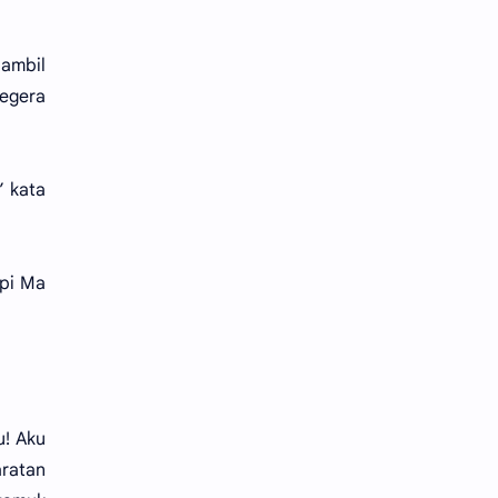
Sambil
egera
” kata
api Ma
u! Aku
ratan