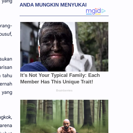
a yang
orang-
ousuf,
sukan
risan
n tahu
pernah
 yang
ngkok,
karena