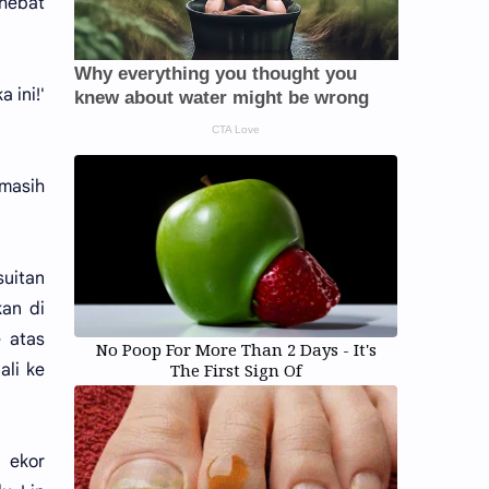
 hebat
 ini!'
masih
suitan
kan di
e atas
No Poop For More Than 2 Days - It's
ali ke
The First Sign Of
a ekor