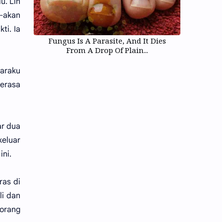
u. Lin
n-akan
ti. Ia
Fungus Is A Parasite, And It Dies
From A Drop Of Plain...
araku
merasa
ar dua
keluar
ni.
ras di
li dan
eorang