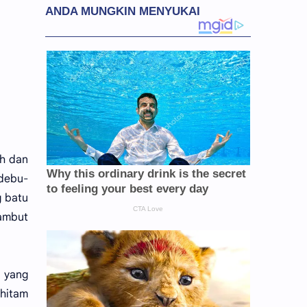
uh dan
 debu-
g batu
ambut
n yang
 hitam