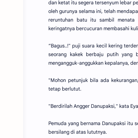
dan ketat itu segera tersenyum lebar p
oleh gurunya selama ini, telah mendap
reruntuhan batu itu sambil menata
keringatnya bercucuran membasahi kulit
“Bagus..!" puji suara kecil kering ter
seorang kakek berbaju putih yang be
mengangguk-anggukkan kepalanya, deng
"Mohon petunjuk bila ada kekurangan
tetap berlutut.
"Berdirilah Angger Danupaksi," kata E
Pemuda yang bernama Danupaksi itu s
bersilang di atas lututnya.