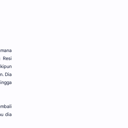
i mana
 Resi
skipun
n. Dia
hingga
embali
u dia