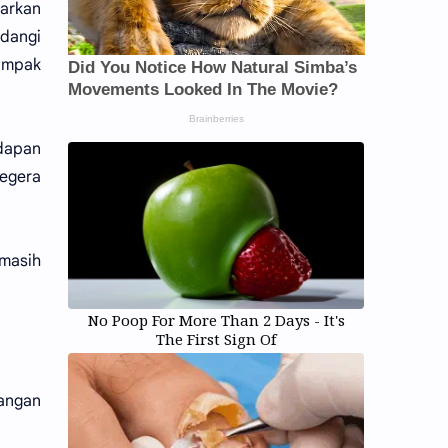
jarkan
ndangi
ampak
adapan
egera
 masih
No Poop For More Than 2 Days - It's
The First Sign Of
angan