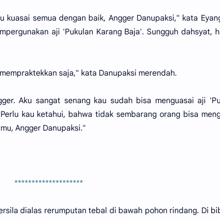
u kuasai semua dengan baik, Angger Danupaksi," kata Eyan
empergunakan aji 'Pukulan Karang Baja'. Sungguh dahsyat, 
in mempraktekkan saja," kata Danupaksi merendah.
gger. Aku sangat senang kau sudah bisa menguasai aji 'P
 Perlu kau ketahui, bahwa tidak sembarang orang bisa men
amu, Angger Danupaksi."
********************
sila dialas rerumputan tebal di bawah pohon rindang. Di bi