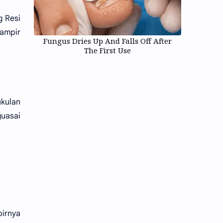
g Resi
hampir
Fungus Dries Up And Falls Off After
The First Use
ukulan
guasai
birnya