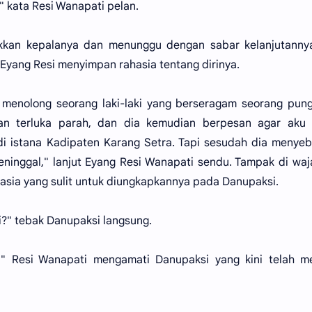
" kata Resi Wanapati pelan.
kan kepalanya dan menunggu dengan sabar kelanjutannya
i Eyang Resi menyimpan rahasia tentang dirinya.
h menolong seorang laki-laki yang berseragam seorang pu
aan terluka parah, dan dia kemudian berpesan agar aku 
 di istana Kadipaten Karang Setra. Tapi sesudah dia menye
meninggal," lanjut Eyang Resi Wanapati sendu. Tampak di wa
sia yang sulit untuk diungkapkannya pada Danupaksi.
si?" tebak Danupaksi langsung.
..," Resi Wanapati mengamati Danupaksi yang kini telah m