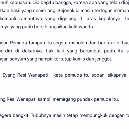
enuh kepuasan. Dia begitu bangga, karena apa yang telah dia
atkan hasil yang cemerlang. Sejenak ia masih tertegun mema
 kembali rambutnya yang digelung di atas kepalanya. T
nya yang putih bersih bagaikan kulit wanita.
dengar. Pemuda tampan itu segera menoleh dan berlutut di h
rdiri di dekatnya. Laki-laki yang berambut putih itu s
an senyum yang hampir tertutup kumis dan jenggot.
, Eyang Resi Wanapati," kata pemuda itu sopan, sikapnya
yang Resi Wanapati sambil memegang pundak pemuda itu.
egera bangkit. Tubuhnya masih tetap membungkuk dengan t