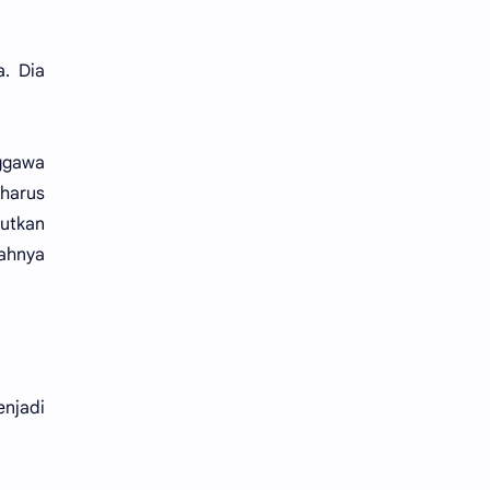
. Dia
nggawa
harus
butkan
jahnya
enjadi