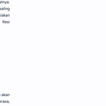
tnya.
aling
siakan
 Resi
u akan
rasa,