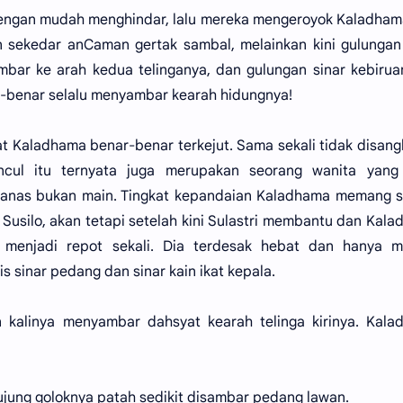
 dengan mudah menghindar, lalu mereka mengeroyok Kaladham
n sekedar anCaman gertak sambal, melainkan kini gulungan
bar ke arah kedua telinganya, dan gulungan sinar kebirua
ar-benar selalu menyambar kearah hidungnya!
t Kaladhama benar-benar terkejut. Sama sekali tidak disan
ul itu ternyata juga merupakan seorang wanita yang 
anas bukan main. Tingkat kepandaian Kaladhama memang se
o Susilo, akan tetapi setelah kini Sulastri membantu dan Kal
tu menjadi repot sekali. Dia terdesak hebat dan hanya 
sinar pedang dan sinar kain ikat kepala.
an kalinya menyambar dahsyat kearah telinga kirinya. Kal
at ujung goloknya patah sedikit disambar pedang lawan.