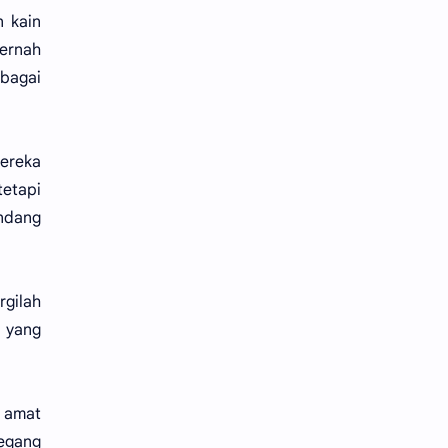
n kain
pernah
ebagai
ereka
tetapi
andang
gilah
a yang
 amat
pegang