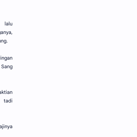
 lalu
anya,
ung.
ringan
i Sang
aktian
 tadi
ajinya