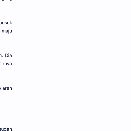
 busuk
h maju
. Dia
hirnya
e arah
sudah