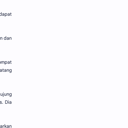
 dapat
an dan
lompat
batang
 ujung
s. Dia
uarkan