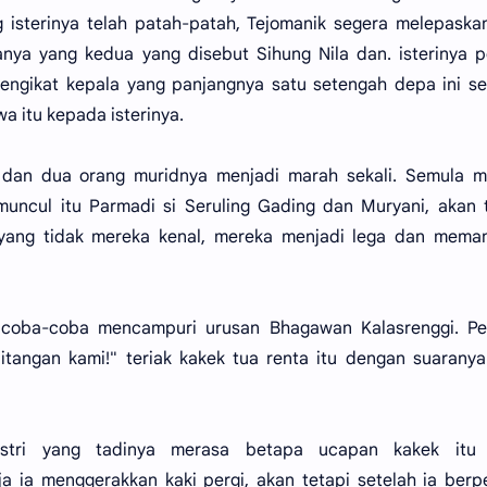
g isterinya telah patah-patah, Tejomanik segera melepaska
tanya yang kedua yang disebut Sihung Nila dan. isterinya 
engikat kepala yang panjangnya satu setengah depa ini s
a itu kepada isterinya.
 dan dua orang muridnya menjadi marah sekali. Semula m
uncul itu Parmadi si Seruling Gading dan Muryani, akan 
ri yang tidak mereka kenal, mereka menjadi lega dan mem
coba-coba mencampuri urusan Bhagawan Kalasrenggi. Per
ditangan kami!" teriak kakek tua renta itu dengan suarany
astri yang tadinya merasa betapa ucapan kakek itu
 ia menggerakkan kaki pergi, akan tetapi setelah ia ber