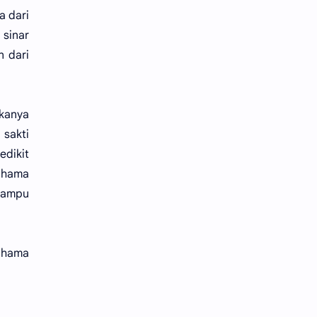
a dari
 sinar
n dari
gkanya
sakti
dikit
adhama
mampu
adhama