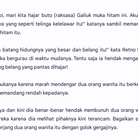
i, mari kita hajar buto (raksasa) Galiuk muka hitam ini. Aku
a yang seperti telinga kelelawar itu!" katanya sambil mem
hitam itu.
n batang hidungnya yang besar dan belang itu!" kata Retno 
ka bergurau di waktu mudanya. Tentu saja ia hendak meng
g belang yang pantas dihajar!
mukanya karena marah mendengar dua orang wanita itu berk
memandang rendah kepadanya.
nya dan kini dia benar-benar hendak membunuh dua orang 
reka karena dia melihat pihaknya kini terancam. Bagaikan 
jang dua orang wanita itu dengan golok gergajinya.