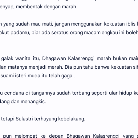
 lenyap, membentak dengan marah.
ah yang sudah mau mati, jangan menggunakan kekuatan iblis
akut padamu, biar ada seratus orang macam engkau ini bole
galak wanita itu, Dhagawan Kalasrenggi marah bukan main
dan matanya menjadi merah. Dia pun tahu bahwa kekuatan si
uami isteri muda itu telah gagal.
u cendana di tangannya sudah terbang seperti ular hidup k
edang dan menangkis.
n tetapi Sulastri terhuyung kebelakang.
ia pun melompat ke depan Bhagawan Kalasrenggi yang 