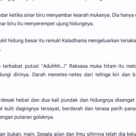
dar ketika sinar biru menyambar kearah mukanya. Dia hanya
nar biru itu menyerempet ujung hidungnya.
bukit hidung besar itu remuk! Kaladhama mengeluarkan teriak
.
ama terbabat putus! "Aduhhh...!" Raksasa muka hitam itu me
ngi dirinya. Darah menetes-netes dari telinga kiri dan 
erdesak hebat dan dua kali pundak dan hidungnya disengat
t kulit dagingnya tersayat, berdarah dan terasa perih pana
engan putaran goloknya.
 bukan. main. Segala ajian dan ilmu sihirnya telah dia kel