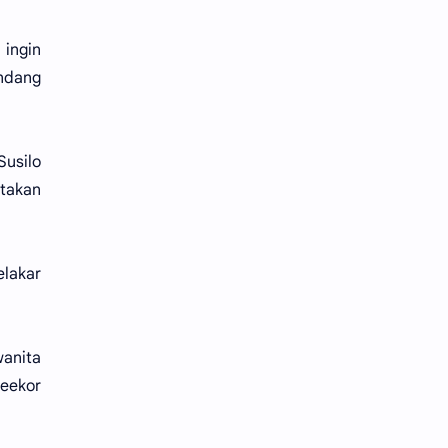
 ingin
andang
Susilo
atakan
elakar
wanita
seekor