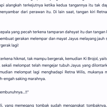
api alangkah terkejutnya ketika kedua tangannya itu tak da
enyambar dari perawan itu. Di lain saat, tangan kiri Retna
 kepala yang pecah terkena tamparan dahsyat itu dan tangan
embuat gerakan melempar dan mayat Jayus melayang jauh s
gerak lagi!
terkena hikmat, tak mampu bergerak, kemudian Ki Brojol, yaitu
sekali melompat telah mengejar tubuh Jayus yang dilontark
kemudian melompat lagi menghadapi Retna Wilis, mukanya 
h-engah saking marahnya.
 membunuhnya...!!"
ali, yang memegang tombak sudah mengangkat tombaknya,