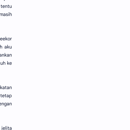
 tentu
 masih
eekor
h aku
gankan
tuh ke
ikatan
tetap
dengan
jelita