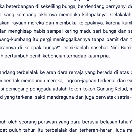
ka beterbangan di sekeliling bunga, berdendang bernyanyi 
a sang kembang akhirnya membuka kelopaknya. Celakalah
akan rayuan mereka dan membuka kelopaknya, karena kum
an menghisap habis sampai kering madu sari bunga dan se
bang-kumbang itu pergi meninggalkannya tanpa pamit dan 
torannya di kelopak bunga!" Demikianlah nasehat Nini Bum
telah bertumbuh benih kebencian terhadap kaum pria.
andang terbelalak ke arah dara remaja yang berada di atas
m hendak membunuh mereka, jagoan-jagoan terkenal dari G
li si pemegang penggada adalah tokoh-tokoh Gunung Kelud, 
 yang terkenal sakti mandraguna dan juga berwatak satria-
uh oleh seorang perawan yang baru berusia belasan tahun
t puluh tahun itu terbelalak dan terheran-heran, juga m