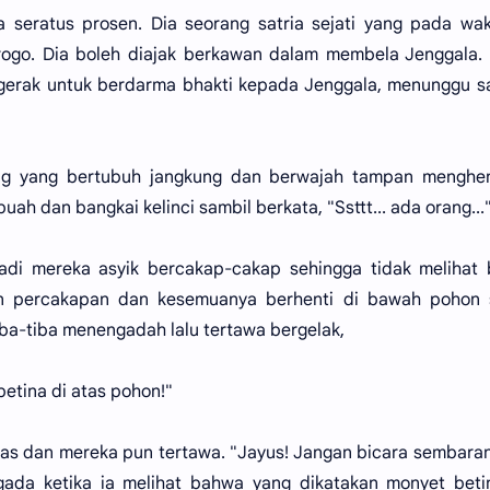
 seratus prosen. Dia seorang satria sejati yang pada wak
rogo. Dia boleh diajak berkawan dalam membela Jenggala.
rgerak untuk berdarma bhakti kepada Jenggala, menunggu 
ang yang bertubuh jangkung dan berwajah tampan menghen
h dan bangkai kelinci sambil berkata, "Ssttt... ada orang...
Tadi mereka asyik bercakap-cakap sehingga tidak melihat
an percakapan dan kesemuanya berhenti di bawah pohon 
iba-tiba menengadah lalu tertawa bergelak,
etina di atas pohon!"
s dan mereka pun tertawa. "Jayus! Jangan bicara sembara
ada ketika ia melihat bahwa yang dikatakan monyet betin