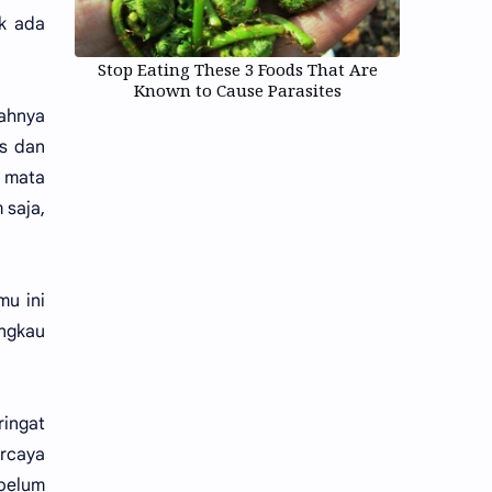
ak ada
Stop Eating These 3 Foods That Are
Known to Cause Parasites
jahnya
is dan
 mata
 saja,
mu ini
ngkau
ringat
ercaya
ebelum