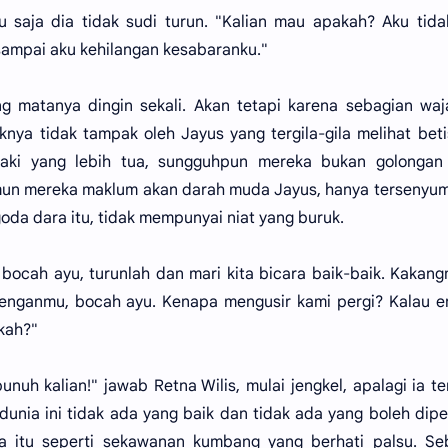
tu saja dia tidak sudi turun. "Kalian mau apakah? Aku tid
 sampai aku kehilangan kesabaranku."
ng matanya dingin sekali. Akan tetapi karena sebagian wa
knya tidak tampak oleh Jayus yang tergila-gila melihat bet
-laki yang lebih tua, sungguhpun mereka bukan golongan
un mereka maklum akan darah muda Jayus, hanya tersenyum
a dara itu, tidak mempunyai niat yang buruk.
bocah ayu, turunlah dan mari kita bicara baik-baik. Kakang
enganmu, bocah ayu. Kenapa mengusir kami pergi? Kalau e
kah?"
h kalian!" jawab Retna Wilis, mulai jengkel, apalagi ia te
unia ini tidak ada yang baik dan tidak ada yang boleh dip
ria itu seperti sekawanan kumbang yang berhati palsu. S