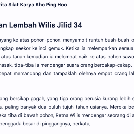
ita Silat Karya Kho Ping Hoo
n Lembah Wilis Jilid 34
elayang ke atas pohon-pohon, menyambit runtuh buah-buah k
gkap seekor kelinci gemuk. Ketika ia melemparkan semua
ke atas tanah kemudian ia melompat naik ke atas pohon saw
masak, tiba-tiba ia mendengar suara orang bercakap-cakap.
 cepat memandang dan tampaklah olehnya empat orang laki
yang bersikap gagah, yang tiga orang berusia kurang lebih
, paling banyak dua puluh tujuh tahun usianya. Mereka be
ka tiba di bawah pohon, Retna Wilis mendengar seorang di 
enggada besar di pinggangnya, berkata,