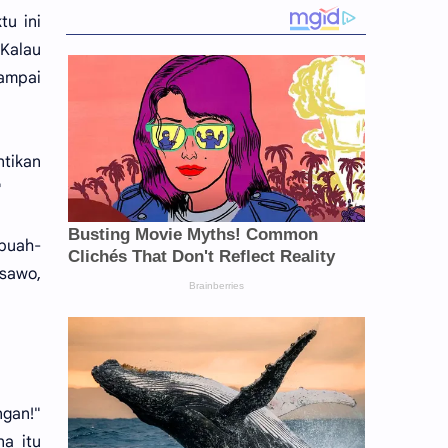
tu ini
 Kalau
sampai
tikan
"
 buah-
sawo,
ngan!"
a itu