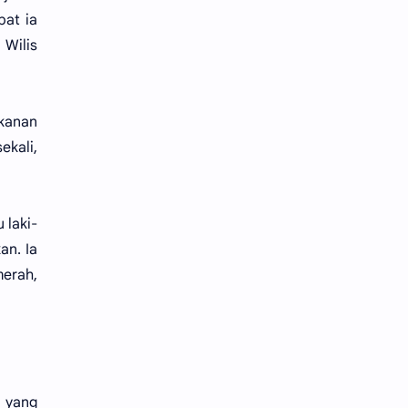
pat ia
 Wilis
 kanan
ekali,
 laki-
an. Ia
merah,
 yang