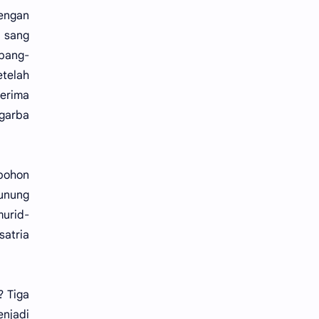
dengan
 sang
bang-
telah
terima
igarba
 pohon
unung
murid-
satria
? Tiga
enjadi